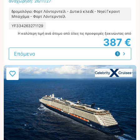
αναχώρηση: 26/11/27
δρομολόγιο: Φορτ Λόντερντεϊλ - Δυτικό κλειδί - Νησί Γκραντ
Μπαχάμα - Φορτ Λόντερντεϊλ
YF334263271129
Η καλύτερη τιμή ανά άτομο από όλες τις προσφορές ξεκινώντας από
387 €
Επόμενο
1
προσφορά