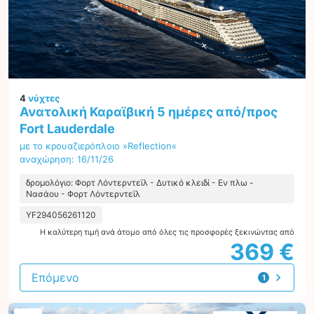
4
νύχτες
Ανατολική Καραϊβική 5 ημέρες από/προς
Fort Lauderdale
με το κρουαζιερόπλοιο »Reflection«
αναχώρηση: 16/11/26
δρομολόγιο: Φορτ Λόντερντεϊλ - Δυτικό κλειδί - Εν πλω -
Νασάου - Φορτ Λόντερντεϊλ
YF294056261120
Η καλύτερη τιμή ανά άτομο από όλες τις προσφορές ξεκινώντας από
369 €
Επόμενο
1
προσφορά