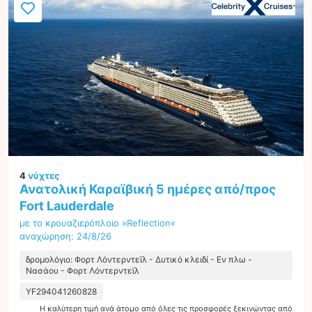
4
νύχτες
Ανατολική Καραϊβική 5 ημέρες από/προς
Fort Lauderdale
με το κρουαζιερόπλοιο »Reflection«
αναχώρηση: 24/8/26
δρομολόγιο: Φορτ Λόντερντεϊλ - Δυτικό κλειδί - Εν πλω -
Νασάου - Φορτ Λόντερντεϊλ
YF294041260828
Η καλύτερη τιμή ανά άτομο από όλες τις προσφορές ξεκινώντας από