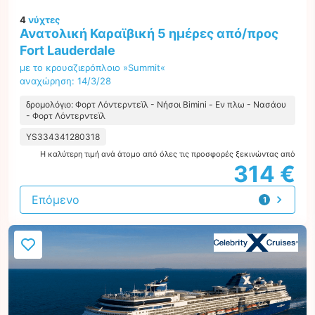
4
νύχτες
Ανατολική Καραϊβική 5 ημέρες από/προς
Fort Lauderdale
με το κρουαζιερόπλοιο »Summit«
αναχώρηση: 14/3/28
δρομολόγιο: Φορτ Λόντερντεϊλ - Νήσοι Bimini - Εν πλω - Νασάου
- Φορτ Λόντερντεϊλ
YS334341280318
Η καλύτερη τιμή ανά άτομο από όλες τις προσφορές ξεκινώντας από
314 €
Επόμενο
1
προσφορά