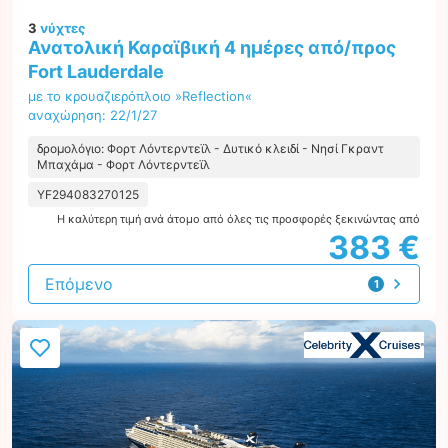
3
νύχτες
Ανατολική Καραϊβική 4 ημέρες από/προς
Fort Lauderdale
με το κρουαζιερόπλοιο »Reflection«
αναχώρηση: 22/1/27
δρομολόγιο: Φορτ Λόντερντεϊλ - Δυτικό κλειδί - Νησί Γκραντ
Μπαχάμα - Φορτ Λόντερντεϊλ
YF294083270125
Η καλύτερη τιμή ανά άτομο από όλες τις προσφορές ξεκινώντας από
383 €
Επόμενο
1
προσφορά