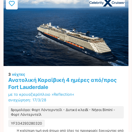
3
νύχτες
Ανατολική Καραϊβική 4 ημέρες από/προς
Fort Lauderdale
με το κρουαζιερόπλοιο »Reflection«
αναχώρηση: 17/3/28
δρομολόγιο: Φορτ Λόντερντεϊλ - Δυτικό κλειδί - Νήσοι Bimini -
Φορτ Λόντερντεϊλ
YF334293280320
Η καλύτερη τιμή ανά άτομο από όλες τις προσφορές ξεκινώντας από