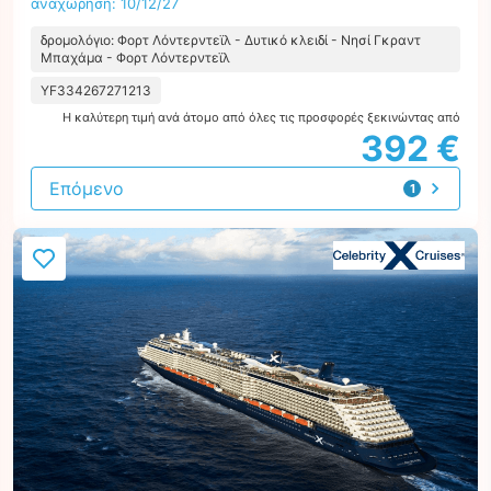
αναχώρηση: 10/12/27
δρομολόγιο: Φορτ Λόντερντεϊλ - Δυτικό κλειδί - Νησί Γκραντ
Μπαχάμα - Φορτ Λόντερντεϊλ
YF334267271213
Η καλύτερη τιμή ανά άτομο από όλες τις προσφορές ξεκινώντας από
392 €
Επόμενο
1
προσφορά