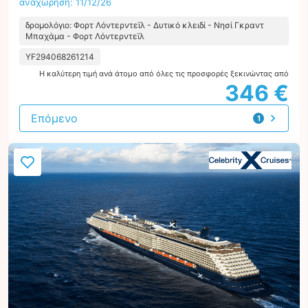
αναχώρηση: 11/12/26
δρομολόγιο: Φορτ Λόντερντεϊλ - Δυτικό κλειδί - Νησί Γκραντ
Μπαχάμα - Φορτ Λόντερντεϊλ
YF294068261214
Η καλύτερη τιμή ανά άτομο από όλες τις προσφορές ξεκινώντας από
346 €
Επόμενο
1
προσφορά