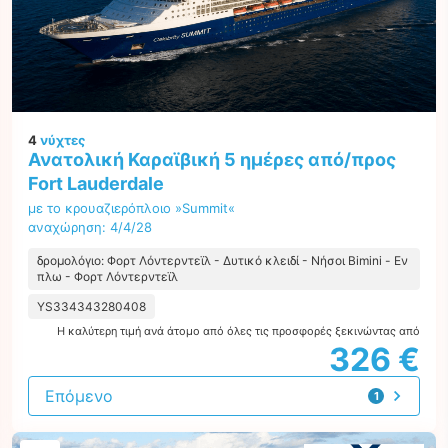
4
νύχτες
Ανατολική Καραϊβική 5 ημέρες από/προς
Fort Lauderdale
με το κρουαζιερόπλοιο »Summit«
αναχώρηση: 4/4/28
δρομολόγιο: Φορτ Λόντερντεϊλ - Δυτικό κλειδί - Νήσοι Bimini - Εν
πλω - Φορτ Λόντερντεϊλ
YS334343280408
Η καλύτερη τιμή ανά άτομο από όλες τις προσφορές ξεκινώντας από
326 €
Επόμενο
1
προσφορά