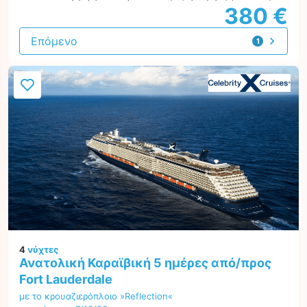
380 €
Επόμενο
1
προσφορά
4
νύχτες
Ανατολική Καραϊβική 5 ημέρες από/προς
Fort Lauderdale
με το κρουαζιερόπλοιο »Reflection«