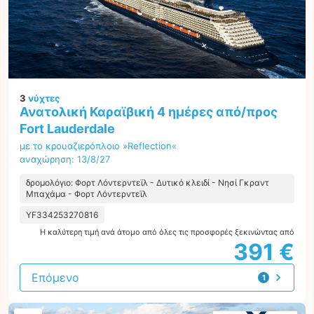
3
νύχτες
Ανατολική Καραϊβική 4 ημέρες από/προς
Fort Lauderdale
με το κρουαζιερόπλοιο »Reflection«
αναχώρηση: 13/8/27
δρομολόγιο: Φορτ Λόντερντεϊλ - Δυτικό κλειδί - Νησί Γκραντ
Μπαχάμα - Φορτ Λόντερντεϊλ
YF334253270816
Η καλύτερη τιμή ανά άτομο από όλες τις προσφορές ξεκινώντας από
391 €
Επόμενο
1
προσφορά