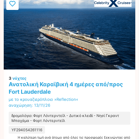
3
νύχτες
Ανατολική Καραϊβική 4 ημέρες από/προς
Fort Lauderdale
με το κρουαζιερόπλοιο »Reflection«
αναχώρηση: 13/11/26
δρομολόγιο: Φορτ Λόντερντεϊλ - Δυτικό κλειδί - Νησί Γκραντ
Μπαχάμα - Φορτ Λόντερντεϊλ
YF294054261116
Η καλύτερη τιμή ανά άτομο από όλες τις προσφορές ξεκινώντας από