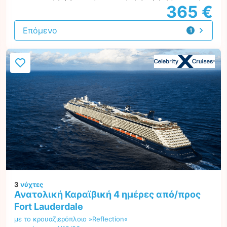
365 €
Επόμενο
1
προσφορά
3
νύχτες
Ανατολική Καραϊβική 4 ημέρες από/προς
Fort Lauderdale
με το κρουαζιερόπλοιο »Reflection«