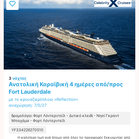
3
νύχτες
Ανατολική Καραϊβική 4 ημέρες από/προς
Fort Lauderdale
με το κρουαζιερόπλοιο »Reflection«
αναχώρηση: 7/5/27
δρομολόγιο: Φορτ Λόντερντεϊλ - Δυτικό κλειδί - Νησί Γκραντ
Μπαχάμα - Φορτ Λόντερντεϊλ
YF334226270510
Η καλύτερη τιμή ανά άτομο από όλες τις προσφορές ξεκινώντας από