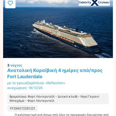
3
νύχτες
Ανατολική Καραϊβική 4 ημέρες από/προς
Fort Lauderdale
με το κρουαζιερόπλοιο »Reflection«
αναχώρηση: 18/12/26
δρομολόγιο: Φορτ Λόντερντεϊλ - Δυτικό κλειδί - Νησί Γκραντ
Μπαχάμα - Φορτ Λόντερντεϊλ
YF294072261221
Η καλύτερη τιμή ανά άτομο από όλες τις προσφορές ξεκινώντας από