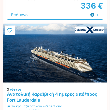
336 €
Επόμενο
1
προσφορά
3
νύχτες
Ανατολική Καραϊβική 4 ημέρες από/προς
Fort Lauderdale
με το κρουαζιερόπλοιο »Reflection«