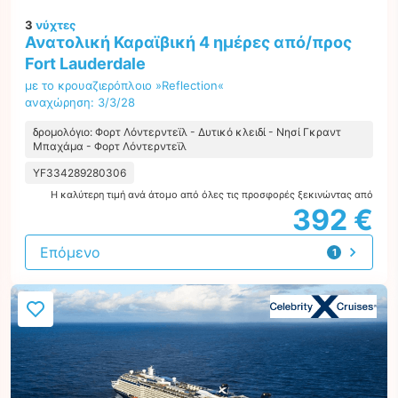
3
νύχτες
Ανατολική Καραϊβική 4 ημέρες από/προς
Fort Lauderdale
με το κρουαζιερόπλοιο »Reflection«
αναχώρηση: 3/3/28
δρομολόγιο: Φορτ Λόντερντεϊλ - Δυτικό κλειδί - Νησί Γκραντ
Μπαχάμα - Φορτ Λόντερντεϊλ
YF334289280306
Η καλύτερη τιμή ανά άτομο από όλες τις προσφορές ξεκινώντας από
392 €
Επόμενο
1
προσφορά