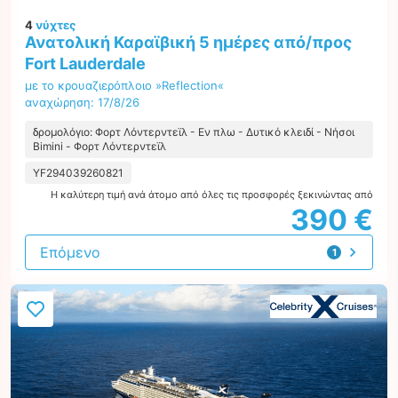
4
νύχτες
Ανατολική Καραϊβική 5 ημέρες από/προς
Fort Lauderdale
με το κρουαζιερόπλοιο »Reflection«
αναχώρηση: 17/8/26
δρομολόγιο: Φορτ Λόντερντεϊλ - Εν πλω - Δυτικό κλειδί - Νήσοι
Bimini - Φορτ Λόντερντεϊλ
YF294039260821
Η καλύτερη τιμή ανά άτομο από όλες τις προσφορές ξεκινώντας από
390 €
Επόμενο
1
προσφορά