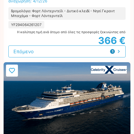
αναχώρηση: 4/12/26
δρομολόγιο: Φορτ Λόντερντεϊλ - Δυτικό κλειδί - Νησί Γκραντ
Μπαχάμα - Φορτ Λόντερντεϊλ
YF294064261207
Η καλύτερη τιμή ανά άτομο από όλες τις προσφορές ξεκινώντας από
366 €
Επόμενο
1
προσφορά