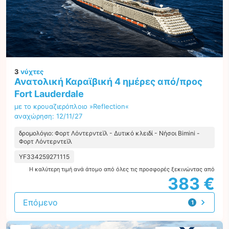
3
νύχτες
Ανατολική Καραϊβική 4 ημέρες από/προς
Fort Lauderdale
με το κρουαζιερόπλοιο »Reflection«
αναχώρηση: 12/11/27
δρομολόγιο: Φορτ Λόντερντεϊλ - Δυτικό κλειδί - Νήσοι Bimini -
Φορτ Λόντερντεϊλ
YF334259271115
Η καλύτερη τιμή ανά άτομο από όλες τις προσφορές ξεκινώντας από
383 €
Επόμενο
1
προσφορά