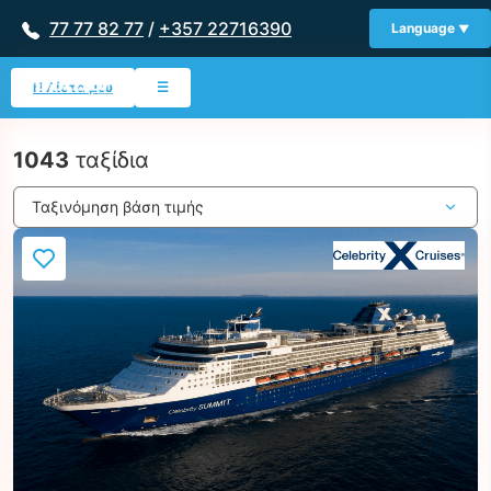
77 77 82 77
/
+357 22716390
Language
Η Λίστα μου
☰
1043
ταξίδια