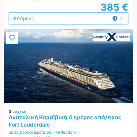
385 €
Επόμενο
1
προσφορά
3
νύχτες
Ανατολική Καραϊβική 4 ημέρες από/προς
Fort Lauderdale
με το κρουαζιερόπλοιο »Reflection«