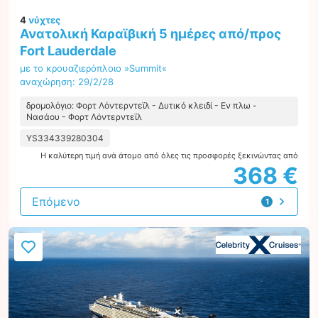
4
νύχτες
Ανατολική Καραϊβική 5 ημέρες από/προς
Fort Lauderdale
με το κρουαζιερόπλοιο »Summit«
αναχώρηση: 29/2/28
δρομολόγιο: Φορτ Λόντερντεϊλ - Δυτικό κλειδί - Εν πλω -
Νασάου - Φορτ Λόντερντεϊλ
YS334339280304
Η καλύτερη τιμή ανά άτομο από όλες τις προσφορές ξεκινώντας από
368 €
Επόμενο
1
προσφορά