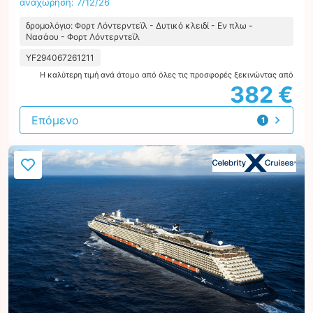
αναχώρηση: 7/12/26
δρομολόγιο: Φορτ Λόντερντεϊλ - Δυτικό κλειδί - Εν πλω -
Νασάου - Φορτ Λόντερντεϊλ
YF294067261211
Η καλύτερη τιμή ανά άτομο από όλες τις προσφορές ξεκινώντας από
382 €
Επόμενο
1
προσφορά