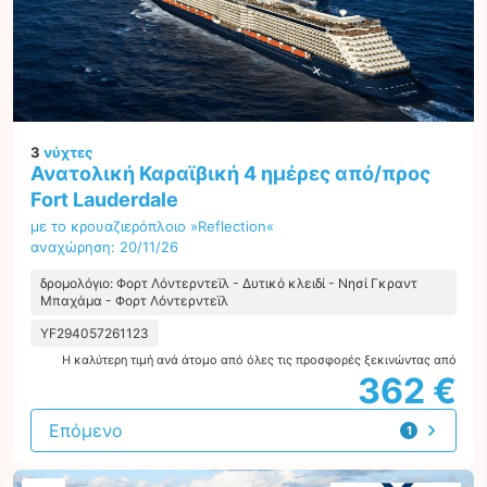
3
νύχτες
Ανατολική Καραϊβική 4 ημέρες από/προς
Fort Lauderdale
με το κρουαζιερόπλοιο »Reflection«
αναχώρηση: 20/11/26
δρομολόγιο: Φορτ Λόντερντεϊλ - Δυτικό κλειδί - Νησί Γκραντ
Μπαχάμα - Φορτ Λόντερντεϊλ
YF294057261123
Η καλύτερη τιμή ανά άτομο από όλες τις προσφορές ξεκινώντας από
362 €
Επόμενο
1
προσφορά