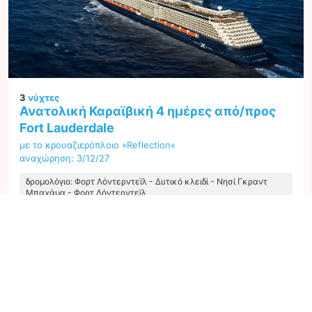
3
νύχτες
Ανατολική Καραϊβική 4 ημέρες από/προς
Fort Lauderdale
με το κρουαζιερόπλοιο »Reflection«
αναχώρηση: 3/12/27
δρομολόγιο: Φορτ Λόντερντεϊλ - Δυτικό κλειδί - Νησί Γκραντ
Μπαχάμα - Φορτ Λόντερντεϊλ
YF334265271206
Η καλύτερη τιμή ανά άτομο από όλες τις προσφορές ξεκινώντας από
392 €
Επόμενο
1
προσφορά