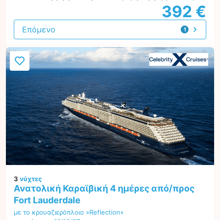
392 €
Επόμενο
1
προσφορά
3
νύχτες
Ανατολική Καραϊβική 4 ημέρες από/προς
Fort Lauderdale
με το κρουαζιερόπλοιο »Reflection«