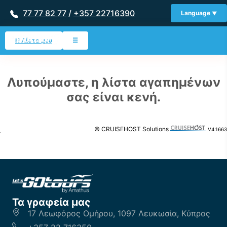
77 77 82 77
/
+357 22716390
Language
Η Λίστα μου
☰
Λυπούμαστε, η λίστα αγαπημένων
σας είναι κενή.
© CRUISEHOST Solutions
V4.1663
Τα γραφεία μας
17 Λεωφόρος Ομήρου, 1097 Λευκωσία, Κύπρος