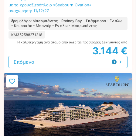
με το κρουαζιερόπλοιο »Seabourn Ovation«
αναχώρηση: 11/12/27
δρομολόγιο: Μπαρμπάντος - Rodney Bay - Σκάρμπορο - Εν πλω
- Κουρακάο - Μποναίρ - Εν πλω - Μπαρμπάντος
KM352588271218
Η καλύτερη τιμή ανά άτομο από όλες τις προσφορές ξεκινώντας από
3.144 €
Επόμενο
1
προσφορά