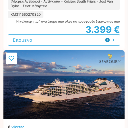
(Μικρές Αντίλλες) - Αντίγκουα - Κόλπος South Friars - Jost Van
Dyke - Σεντ Μάαρτεν
KM311560270320
Η καλύτερη τιμή ανά άτομο από όλες τις προσφορές ξεκινώντας από
3.399 €
Επόμενο
1
προσφορά
8
νύχτες