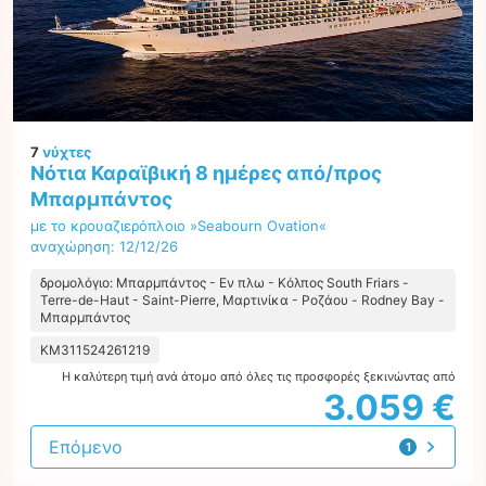
7
νύχτες
Νότια Καραϊβική 8 ημέρες από/προς
Μπαρμπάντος
με το κρουαζιερόπλοιο »Seabourn Ovation«
αναχώρηση: 12/12/26
δρομολόγιο: Μπαρμπάντος - Εν πλω - Κόλπος South Friars -
Terre-de-Haut - Saint-Pierre, Μαρτινίκα - Ροζάου - Rodney Bay -
Μπαρμπάντος
KM311524261219
Η καλύτερη τιμή ανά άτομο από όλες τις προσφορές ξεκινώντας από
3.059 €
Επόμενο
1
προσφορά