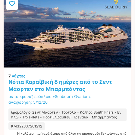
7
νύχτες
Νότια Καραϊβική 8 ημέρες από το Σεντ
Μάαρτεν στα Μπαρμπάντος
με το κρουαζιερόπλοιο »Seabourn Ovation«
αναχώρηση: 5/12/26
δρομολόγιο: Σεντ Μάαρτεν - Τορτόλα - Κόλπος South Friars - Εν
πλω - Trois-Ilets - Πορτ Ελίζαμπεθ - Γρενάδα - Μπαρμπάντος
KM322837261212
Η καλύτερη τιμή ανά άτομο από όλες τις προσφορές ξεκινώντας από