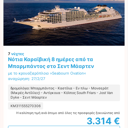
7
νύχτες
Νότια Καραϊβική 8 ημέρες από τα
Μπαρμπάντος στο Σεντ Μάαρτεν
με το κρουαζιερόπλοιο »Seabourn Ovation«
αναχώρηση: 27/2/27
δρομολόγιο: Μπαρμπάντος - Καστίλια - Εν πλω - Μονσεράτ
(Μικρές Αντίλλες) - Αντίγκουα - Κόλπος South Friars - Jost Van
Dyke - Σεντ Μάαρτεν
KM311555270306
Η καλύτερη τιμή ανά άτομο από όλες τις προσφορές ξεκινώντας από
3.314 €