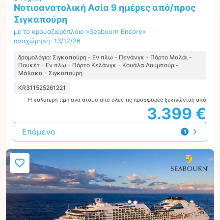
Νοτιοανατολική Ασία 9 ημέρες από/προς
Σιγκαπούρη
με το κρουαζιερόπλοιο »Seabourn Encore«
αναχώρηση: 13/12/26
δρομολόγιο: Σιγκαπούρη - Εν πλω - Πενάνγκ - Πόρτο Μαλάι -
Πουκέτ - Εν πλω - Πόρτο Κελάνγκ - Κουάλα Λουμπούρ -
Μάλακα - Σιγκαπούρη
KR311525261221
Η καλύτερη τιμή ανά άτομο από όλες τις προσφορές ξεκινώντας από
3.399 €
Επόμενο
1
προσφορά