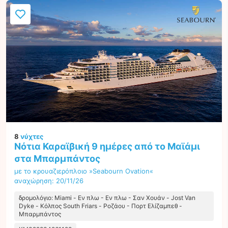
8
νύχτες
Νότια Καραϊβική 9 ημέρες από το Μαϊάμι
στα Μπαρμπάντος
με το κρουαζιερόπλοιο »Seabourn Ovation«
αναχώρηση: 20/11/26
δρομολόγιο: Miami - Εν πλω - Εν πλω - Σαν Χουάν - Jost Van
Dyke - Κόλπος South Friars - Ροζάου - Πορτ Ελίζαμπεθ -
Μπαρμπάντος