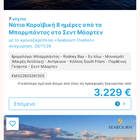
7
νύχτες
Νότια Καραϊβική 8 ημέρες από τα
Μπαρμπάντος στο Σεντ Μάαρτεν
με το κρουαζιερόπλοιο »Seabourn Ovation«
αναχώρηση: 28/11/26
δρομολόγιο: Μπαρμπάντος - Rodney Bay - Εν πλω - Μονσεράτ
(Μικρές Αντίλλες) - Αντίγκουα - Κόλπος South Friars - Παρθένος
Γκόρντα - Σεντ Μάαρτεν
KM322835261205
Η καλύτερη τιμή ανά άτομο από όλες τις προσφορές ξεκινώντας από
3.229 €
Επόμενο
1
προσφορά