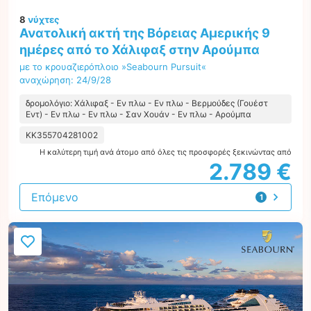
8
νύχτες
Ανατολική ακτή της Βόρειας Αμερικής 9
ημέρες από το Χάλιφαξ στην Αρούμπα
με το κρουαζιερόπλοιο »Seabourn Pursuit«
αναχώρηση: 24/9/28
δρομολόγιο: Χάλιφαξ - Εν πλω - Εν πλω - Βερμούδες (Γουέστ
Εντ) - Εν πλω - Εν πλω - Σαν Χουάν - Εν πλω - Αρούμπα
KK355704281002
Η καλύτερη τιμή ανά άτομο από όλες τις προσφορές ξεκινώντας από
2.789 €
Επόμενο
1
προσφορά