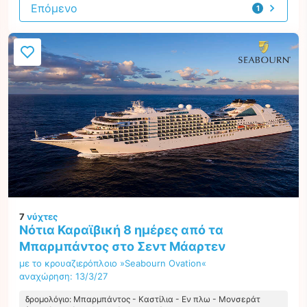
Επόμενο
1
προσφορά
7
νύχτες
Νότια Καραϊβική 8 ημέρες από τα
Μπαρμπάντος στο Σεντ Μάαρτεν
με το κρουαζιερόπλοιο »Seabourn Ovation«
αναχώρηση: 13/3/27
δρομολόγιο: Μπαρμπάντος - Καστίλια - Εν πλω - Μονσεράτ