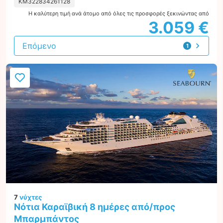
KM322834261128
Η καλύτερη τιμή ανά άτομο από όλες τις προσφορές ξεκινώντας από
3.059 €
Επόμενο
1
προσφορά
7
νύχτες
Νότια Καραϊβική 8 ημέρες από/προς
Μπαρμπάντος