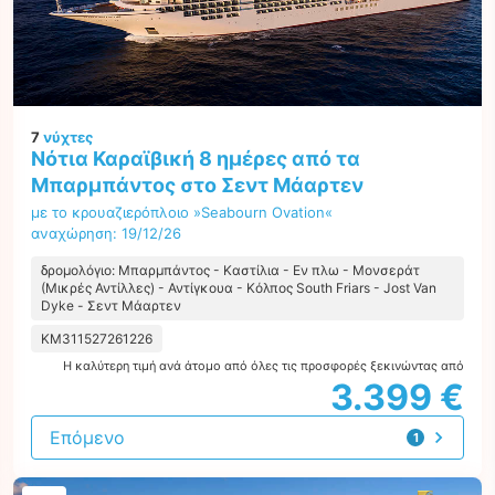
7
νύχτες
Νότια Καραϊβική 8 ημέρες από τα
Μπαρμπάντος στο Σεντ Μάαρτεν
με το κρουαζιερόπλοιο »Seabourn Ovation«
αναχώρηση: 19/12/26
δρομολόγιο: Μπαρμπάντος - Καστίλια - Εν πλω - Μονσεράτ
(Μικρές Αντίλλες) - Αντίγκουα - Κόλπος South Friars - Jost Van
Dyke - Σεντ Μάαρτεν
KM311527261226
Η καλύτερη τιμή ανά άτομο από όλες τις προσφορές ξεκινώντας από
3.399 €
Επόμενο
1
προσφορά