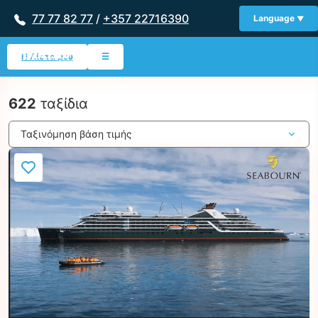
77 77 82 77
/
+357 22716390
Language
Η Λίστα μου
☰
622
ταξίδια