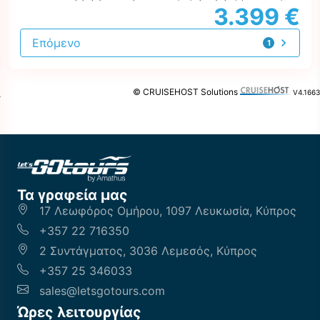
3.399 €
Επόμενο
1
προσφορά
© CRUISEHOST Solutions
V4.1663
Τα γραφεία μας
17 Λεωφόρος Ομήρου, 1097 Λευκωσία, Κύπρος
+357 22 716350
2 Συντάγματος, 3036 Λεμεσός, Κύπρος
+357 25 346033
sales@letsgotours.com
Ώρες λειτουργίας