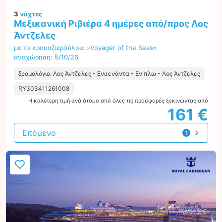
3
νύχτες
Μεξικανική Ριβιέρα 4 ημέρες από/προς Λος
Άντζελες
με το κρουαζιερόπλοιο »Voyager of the Seas«
αναχώρηση: 5/10/26
δρομολόγιο: Λος Άντζελες - Ενσενάντα - Εν πλω - Λος Άντζελες
RY303411261008
Η καλύτερη τιμή ανά άτομο από όλες τις προσφορές ξεκινώντας από
161 €
Επόμενο
1
προσφορά