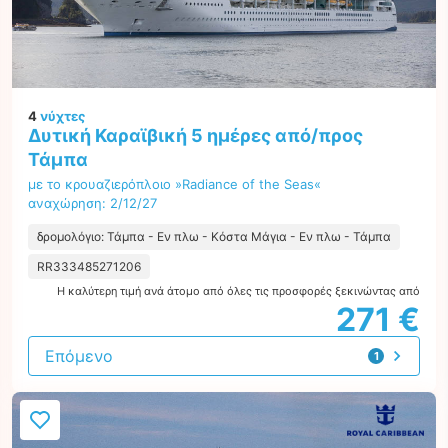
4
νύχτες
Δυτική Καραϊβική 5 ημέρες από/προς
Τάμπα
με το κρουαζιερόπλοιο »Radiance of the Seas«
αναχώρηση: 2/12/27
δρομολόγιο: Τάμπα - Εν πλω - Κόστα Μάγια - Εν πλω - Τάμπα
RR333485271206
Η καλύτερη τιμή ανά άτομο από όλες τις προσφορές ξεκινώντας από
271 €
Επόμενο
1
προσφορά