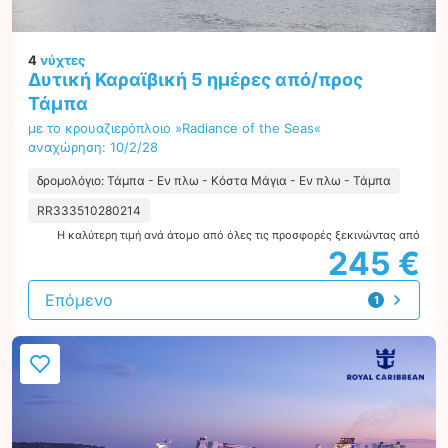
4
νύχτες
Δυτική Καραϊβική 5 ημέρες από/προς
Τάμπα
με το κρουαζιερόπλοιο »Radiance of the Seas«
αναχώρηση: 10/2/28
δρομολόγιο: Τάμπα - Εν πλω - Κόστα Μάγια - Εν πλω - Τάμπα
RR333510280214
Η καλύτερη τιμή ανά άτομο από όλες τις προσφορές ξεκινώντας από
245 €
Επόμενο
1
προσφορά