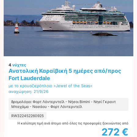
4
νύχτες
Ανατολική Καραϊβική 5 ημέρες από/προς
Fort Lauderdale
με το κρουαζιερόπλοιο »Jewel of the Seas«
αναχώρηση: 21/9/26
δρομολόγιο: Φορτ Λόντερντεϊλ - Νήσοι Bimini - Νησί Γκραντ
Μπαχάμα - Νασάου - Φορτ Λόντερντεϊλ
RW322452260925
Η καλύτερη τιμή ανά άτομο από όλες τις προσφορές ξεκινώντας από
272 €