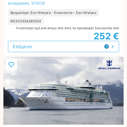
αναχώρηση: 2/10/26
δρομολόγιο: Σαν Ντιέγκο - Ενσενάντα - Σαν Ντιέγκο
RD303354261004
Η καλύτερη τιμή ανά άτομο από όλες τις προσφορές ξεκινώντας από
252 €
Επόμενο
1
προσφορά