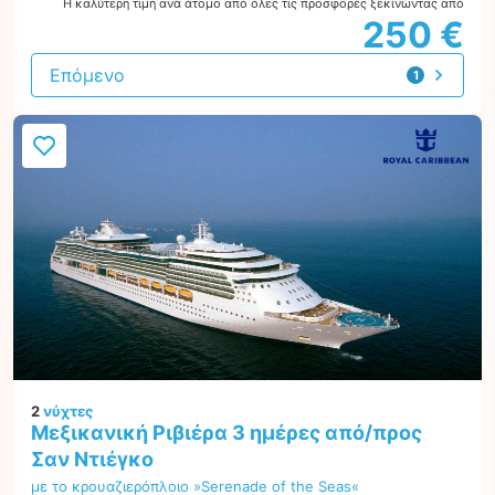
Η καλύτερη τιμή ανά άτομο από όλες τις προσφορές ξεκινώντας από
250 €
Επόμενο
1
προσφορά
2
νύχτες
Μεξικανική Ριβιέρα 3 ημέρες από/προς
Σαν Ντιέγκο
με το κρουαζιερόπλοιο »Serenade of the Seas«