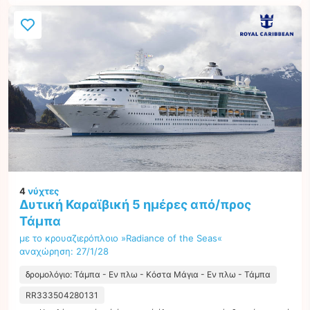
4
νύχτες
Δυτική Καραϊβική 5 ημέρες από/προς
Τάμπα
με το κρουαζιερόπλοιο »Radiance of the Seas«
αναχώρηση: 27/1/28
δρομολόγιο: Τάμπα - Εν πλω - Κόστα Μάγια - Εν πλω - Τάμπα
RR333504280131