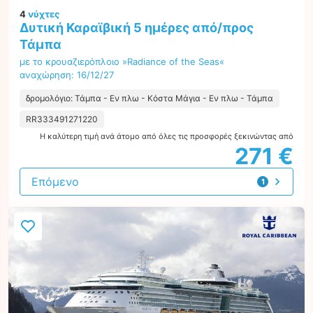
4
νύχτες
Δυτική Καραϊβική 5 ημέρες από/προς
Τάμπα
με το κρουαζιερόπλοιο »Radiance of the Seas«
αναχώρηση: 16/12/27
δρομολόγιο: Τάμπα - Εν πλω - Κόστα Μάγια - Εν πλω - Τάμπα
RR333491271220
Η καλύτερη τιμή ανά άτομο από όλες τις προσφορές ξεκινώντας από
271 €
Επόμενο
1
προσφορά