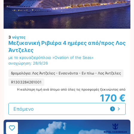
3
νύχτες
Μεξικανική Ριβιέρα 4 ημέρες από/προς Λος
Άντζελες
με το κρουαζιερόπλοιο »Ovation of the Seas«
αναχώρηση: 28/9/26
δρομολόγιο: Λος Άντζελες - Ενσενάντα - Εν πλω - Λος Άντζελες
R1303284261001
Η καλύτερη τιμή ανά άτομο από όλες τις προσφορές ξεκινώντας από
170 €
Επόμενο
1
προσφορά