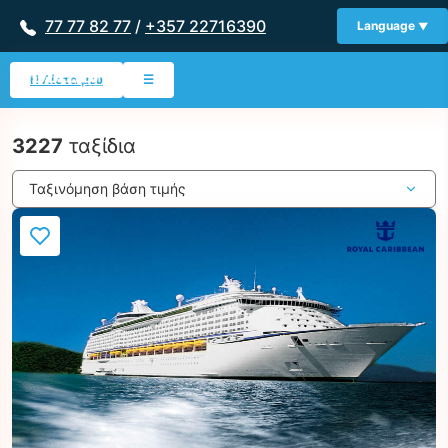
77 77 82 77
/
+357 22716390
Language
Η Λίστα μου
☰
3227
ταξίδια