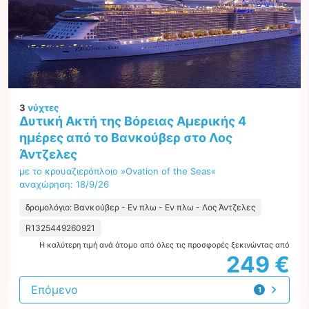
3
νύχτες
Δυτική Ακτή της Βόρειας Αμερικής 4
ημέρες από το Βανκούβερ στο Λος
Άντζελες
με το κρουαζιερόπλοιο »Ovation of the Seas«
αναχώρηση: 18/9/26
δρομολόγιο: Βανκούβερ - Εν πλω - Εν πλω - Λος Άντζελες
R1325449260921
Η καλύτερη τιμή ανά άτομο από όλες τις προσφορές ξεκινώντας από
249 €
Επόμενο
1
προσφορά