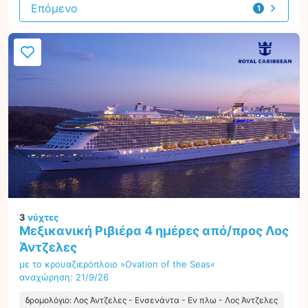
Επόμενο
1
προσφορά
3
νύχτες
Μεξικανική Ριβιέρα 4 ημέρες από/προς Λος
Άντζελες
με το κρουαζιερόπλοιο »Ovation of the Seas«
αναχώρηση: 21/9/26
δρομολόγιο: Λος Άντζελες - Ενσενάντα - Εν πλω - Λος Άντζελες