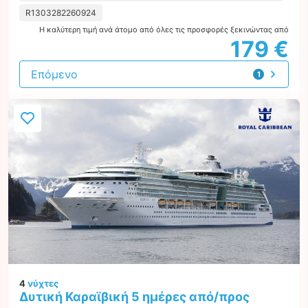
R1303282260924
Η καλύτερη τιμή ανά άτομο από όλες τις προσφορές ξεκινώντας από
179 €
Επόμενο
1
προσφορά
4
νύχτες
Δυτική Καραϊβική 5 ημέρες από/προς