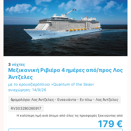
3
νύχτες
Μεξικανική Ριβιέρα 4 ημέρες από/προς Λος
Άντζελες
με το κρουαζιερόπλοιο »Quantum of the Seas«
αναχώρηση: 14/9/26
δρομολόγιο: Λος Άντζελες - Ενσενάντα - Εν πλω - Λος Άντζελες
RV303280260917
Η καλύτερη τιμή ανά άτομο από όλες τις προσφορές ξεκινώντας από
179 €