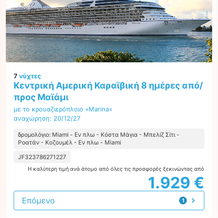
7
νύχτες
Κεντρική Αμερική Καραϊβική 8 ημέρες από/
προς Μαϊάμι
με το κρουαζιερόπλοιο »Marina«
αναχώρηση: 20/12/27
δρομολόγιο: Miami - Εν πλω - Κόστα Μάγια - Μπελίζ Σίτι -
Ροατάν - Κοζουμέλ - Εν πλω - Miami
JF323786271227
Η καλύτερη τιμή ανά άτομο από όλες τις προσφορές ξεκινώντας από
1.929 €
Επόμενο
1
προσφορά