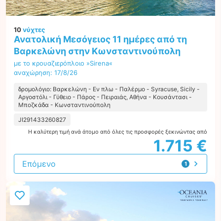
10
νύχτες
Ανατολική Μεσόγειος 11 ημέρες από τη
Βαρκελώνη στην Κωνσταντινούπολη
με το κρουαζιερόπλοιο »Sirena«
αναχώρηση: 17/8/26
δρομολόγιο: Βαρκελώνη - Εν πλω - Παλέρμο - Syracuse, Sicily -
Αργοστόλι - Γύθειο - Πάρος - Πειραιάς, Αθήνα - Κουσάντασι -
Μποζκάδα - Κωνσταντινούπολη
JI291433260827
Η καλύτερη τιμή ανά άτομο από όλες τις προσφορές ξεκινώντας από
1.715 €
Επόμενο
1
προσφορά