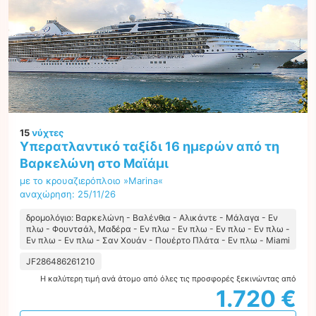
15
νύχτες
Υπερατλαντικό ταξίδι 16 ημερών από τη
Βαρκελώνη στο Μαϊάμι
με το κρουαζιερόπλοιο »Marina«
αναχώρηση: 25/11/26
δρομολόγιο: Βαρκελώνη - Βαλένθια - Αλικάντε - Μάλαγα - Εν
πλω - Φουντσάλ, Μαδέρα - Εν πλω - Εν πλω - Εν πλω - Εν πλω -
Εν πλω - Εν πλω - Σαν Χουάν - Πουέρτο Πλάτα - Εν πλω - Miami
JF286486261210
Η καλύτερη τιμή ανά άτομο από όλες τις προσφορές ξεκινώντας από
1.720 €