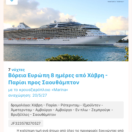
7
νύχτες
Βόρεια Ευρώπη 8 ημέρες από Χάβρη -
Παρίσι προς Σαουθάμπτον
με το κρουαζιερόπλοιο »Marina«
αναχώρηση: 20/5/27
δρομολόγιο: Χάβρη - Παρίσι - Ρότερνταμ - Ιζμούϊντεν -
Άμστερνταμ - Αμβούργο - Αμβούργο - Εν πλω - Ζεμπρούγκ -
Βρυξέλλες - Σαουθάμπτον
JF323578270527
Η καλύτερη τιμή ανά άτομο από όλες τις προσφορές ξεκινώντας από