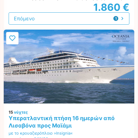
1.860 €
Επόμενο
1
προσφορά
15
νύχτες
Υπερατλαντική πτήση 16 ημερών από
Λισαβόνα προς Μαϊάμι
με το κρουαζιερόπλοιο »Insignia«