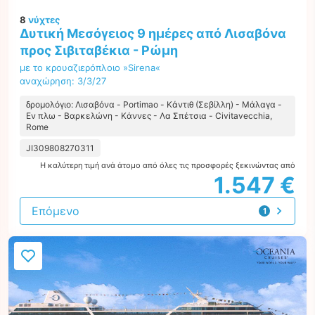
8
νύχτες
Δυτική Μεσόγειος 9 ημέρες από Λισαβόνα
προς Σιβιταβέκια - Ρώμη
με το κρουαζιερόπλοιο »Sirena«
αναχώρηση: 3/3/27
δρομολόγιο: Λισαβόνα - Portimao - Κάντιθ (Σεβίλλη) - Μάλαγα -
Εν πλω - Βαρκελώνη - Κάννες - Λα Σπέτσια - Civitavecchia,
Rome
JI309808270311
Η καλύτερη τιμή ανά άτομο από όλες τις προσφορές ξεκινώντας από
1.547 €
Επόμενο
1
προσφορά