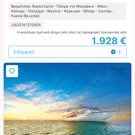
δρομολόγιο: Βαρκελώνη - Πάλμα ντε Μαγιόρκα - Μάον -
Κάλιαρι - Παλέρμο - Μεσίνα - Κέρκυρα - Μπάρι - Ζαντάρ -
Fusina (Βενετία)
JI323747270505
Η καλύτερη τιμή ανά άτομο από όλες τις προσφορές ξεκινώντας από
1.928 €
Επόμενο
1
προσφορά