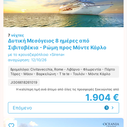
7
νύχτες
Δυτική Μεσόγειος 8 ημέρες από
Σιβιταβέκια - Ρώμη προς Μόντε Κάρλο
με το κρουαζιερόπλοιο »Sirena«
αναχώρηση: 12/10/26
δρομολόγιο: Civitavecchia, Rome - Λιβόρνο - Φλωρεντία - Πόρτο
Τόρες - Μάον - Βαρκελώνη - Τ te te - Τουλόν - Μόντε Κάρλο
JI306618261019
Η καλύτερη τιμή ανά άτομο από όλες τις προσφορές ξεκινώντας από
1.904 €
Επόμενο
1
προσφορά