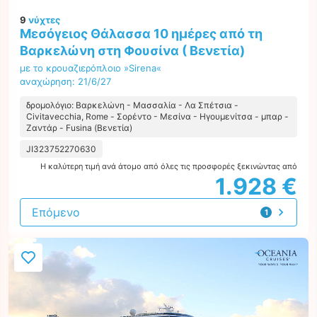
9
νύχτες
Μεσόγειος Θάλασσα 10 ημέρες από τη
Βαρκελώνη στη Φουσίνα ( Βενετία)
με το κρουαζιερόπλοιο »Sirena«
αναχώρηση: 21/6/27
δρομολόγιο: Βαρκελώνη - Μασσαλία - Λα Σπέτσια -
Civitavecchia, Rome - Σορέντο - Μεσίνα - Ηγουμενίτσα - μπαρ -
Ζαντάρ - Fusina (Βενετία)
JI323752270630
Η καλύτερη τιμή ανά άτομο από όλες τις προσφορές ξεκινώντας από
1.928 €
Επόμενο
1
προσφορά