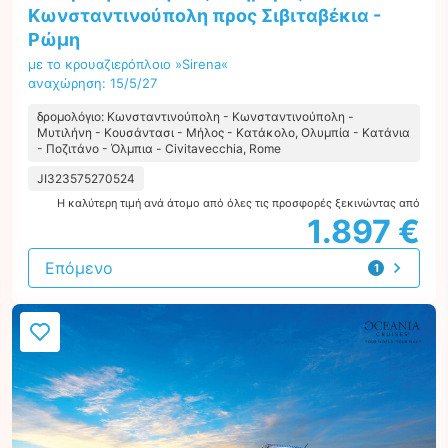
Κωνσταντινούπολη προς Σιβιταβέκια -
Ρώμη
με το κρουαζιερόπλοιο »Sirena«
αναχώρηση: 15/5/27
δρομολόγιο: Κωνσταντινούπολη - Κωνσταντινούπολη -
Μυτιλήνη - Κουσάντασι - Μήλος - Κατάκολο, Ολυμπία - Κατάνια
- Ποζιτάνο - Όλμπια - Civitavecchia, Rome
JI323575270524
Η καλύτερη τιμή ανά άτομο από όλες τις προσφορές ξεκινώντας από
1.897 €
Επόμενο
1
προσφορά