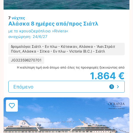
7
νύχτες
Αλάσκα 8 ημέρες από/προς Σιάτλ
με το κρουαζιερόπλοιο »Riviera«
αναχώρηση: 24/6/27
δρομολόγιο: Σιάτλ - Εν πλω - Κέτσικαν, Αλάσκα - 'Αισι Στρέιτ
Πόιντ, Αλάσκα - Σίτκα - Εν πλω - Victoria (B.C.) - Σιάτλ
JG323596270701
Η καλύτερη τιμή ανά άτομο από όλες τις προσφορές ξεκινώντας από
1.864 €
Επόμενο
1
προσφορά