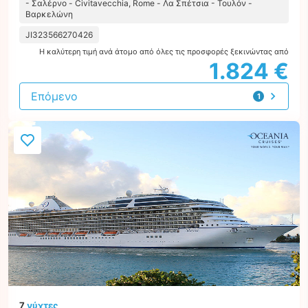
- Σαλέρνο - Civitavecchia, Rome - Λα Σπέτσια - Τουλόν -
Βαρκελώνη
JI323566270426
Η καλύτερη τιμή ανά άτομο από όλες τις προσφορές ξεκινώντας από
1.824 €
Επόμενο
1
προσφορά
7
νύχτες