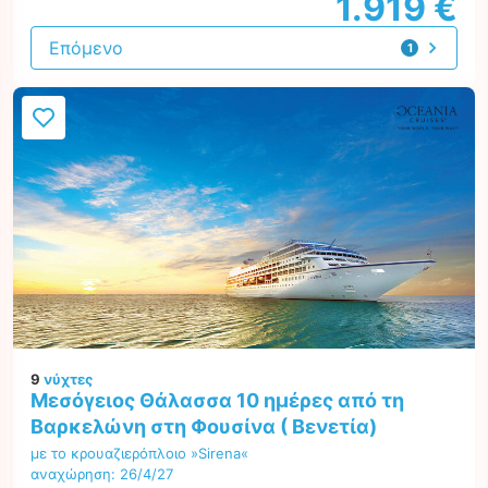
1.919 €
Επόμενο
1
προσφορά
9
νύχτες
Μεσόγειος Θάλασσα 10 ημέρες από τη
Βαρκελώνη στη Φουσίνα ( Βενετία)
με το κρουαζιερόπλοιο »Sirena«
αναχώρηση: 26/4/27