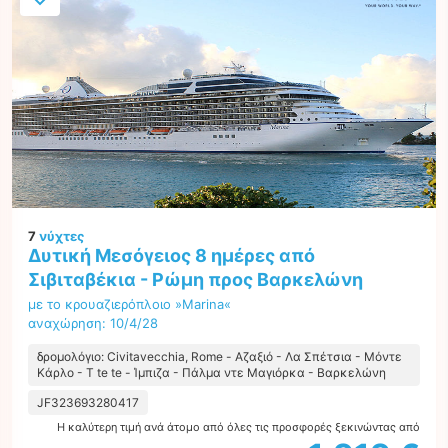
7
νύχτες
Δυτική Μεσόγειος 8 ημέρες από
Σιβιταβέκια - Ρώμη προς Βαρκελώνη
με το κρουαζιερόπλοιο »Marina«
αναχώρηση: 10/4/28
δρομολόγιο: Civitavecchia, Rome - Αζαξιό - Λα Σπέτσια - Μόντε
Κάρλο - Τ te te - Ίμπιζα - Πάλμα ντε Μαγιόρκα - Βαρκελώνη
JF323693280417
Η καλύτερη τιμή ανά άτομο από όλες τις προσφορές ξεκινώντας από