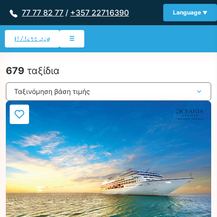
77 77 82 77
/
+357 22716390
Language
Η Λίστα μου
☰
679
ταξίδια