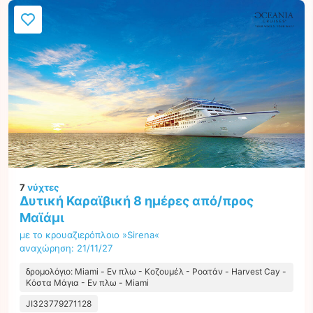
7
νύχτες
Δυτική Καραϊβική 8 ημέρες από/προς
Μαϊάμι
με το κρουαζιερόπλοιο »Sirena«
αναχώρηση: 21/11/27
δρομολόγιο: Miami - Εν πλω - Κοζουμέλ - Ροατάν - Harvest Cay -
Κόστα Μάγια - Εν πλω - Miami
JI323779271128