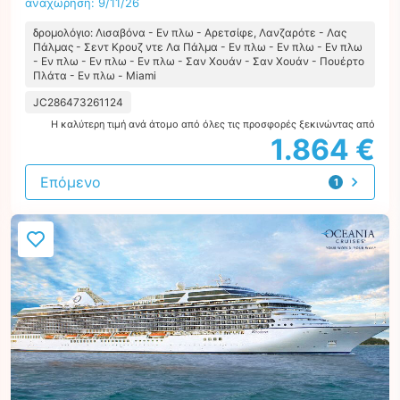
αναχώρηση: 9/11/26
δρομολόγιο: Λισαβόνα - Εν πλω - Αρετσίφε, Λανζαρότε - Λας
Πάλμας - Σεντ Κρουζ ντε Λα Πάλμα - Εν πλω - Εν πλω - Εν πλω
- Εν πλω - Εν πλω - Εν πλω - Σαν Χουάν - Σαν Χουάν - Πουέρτο
Πλάτα - Εν πλω - Miami
JC286473261124
Η καλύτερη τιμή ανά άτομο από όλες τις προσφορές ξεκινώντας από
1.864 €
Επόμενο
1
προσφορά