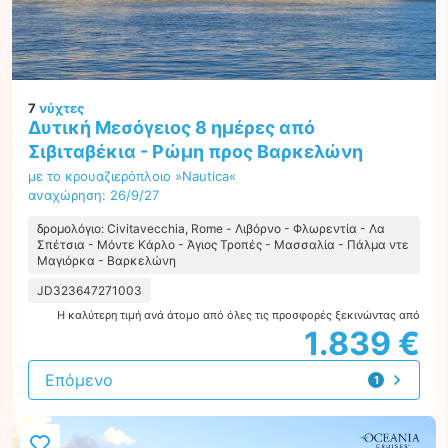
7
νύχτες
Δυτική Μεσόγειος 8 ημέρες από
Σιβιταβέκια - Ρώμη προς Βαρκελώνη
με το κρουαζιερόπλοιο »Nautica«
αναχώρηση: 26/9/27
δρομολόγιο: Civitavecchia, Rome - Λιβόρνο - Φλωρεντία - Λα
Σπέτσια - Μόντε Κάρλο - Άγιος Τροπές - Μασσαλία - Πάλμα ντε
Μαγιόρκα - Βαρκελώνη
JD323647271003
Η καλύτερη τιμή ανά άτομο από όλες τις προσφορές ξεκινώντας από
1.839 €
Επόμενο
1
προσφορά