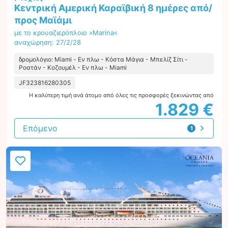
Κεντρική Αμερική Καραϊβική 8 ημέρες από/
προς Μαϊάμι
με το κρουαζιερόπλοιο »Marina«
αναχώρηση: 27/2/28
δρομολόγιο: Miami - Εν πλω - Κόστα Μάγια - Μπελίζ Σίτι -
Ροατάν - Κοζουμέλ - Εν πλω - Miami
JF323816280305
Η καλύτερη τιμή ανά άτομο από όλες τις προσφορές ξεκινώντας από
1.829 €
Επόμενο
1
προσφορά