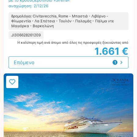
με το κρουαζιερόπλοιο »Sirena«
αναχώρηση: 2/12/26
δρομολόγιο: Civitavecchia, Rome - Μπαστιά - Λιβόρνο -
Φλωρεντία - Λα Σπέτσια - Τουλόν - Παλαμάς - Πάλμα ντε
Μαγιόρκα - Βαρκελώνη
JI306628261209
Η καλύτερη τιμή ανά άτομο από όλες τις προσφορές ξεκινώντας από
1.661 €
Επόμενο
1
προσφορά