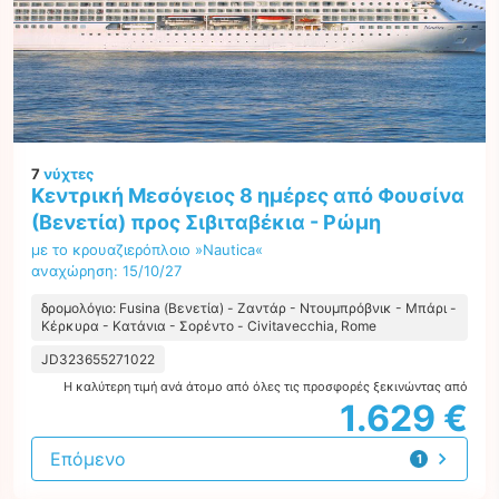
7
νύχτες
Κεντρική Μεσόγειος 8 ημέρες από Φουσίνα
(Βενετία) προς Σιβιταβέκια - Ρώμη
με το κρουαζιερόπλοιο »Nautica«
αναχώρηση: 15/10/27
δρομολόγιο: Fusina (Βενετία) - Ζαντάρ - Ντουμπρόβνικ - Μπάρι -
Κέρκυρα - Κατάνια - Σορέντο - Civitavecchia, Rome
JD323655271022
Η καλύτερη τιμή ανά άτομο από όλες τις προσφορές ξεκινώντας από
1.629 €
Επόμενο
1
προσφορά