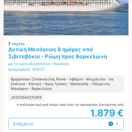
7
νύχτες
Δυτική Μεσόγειος 8 ημέρες από
Σιβιταβέκια - Ρώμη προς Βαρκελώνη
με το κρουαζιερόπλοιο »Nautica«
αναχώρηση: 9/9/27
δρομολόγιο: Civitavecchia, Rome - Λιβόρνο - Φλωρεντία - Λα
Σπέτσια - Κάννες - Άγιος Τροπές - Μασσαλία - Πάλμα ντε
Μαγιόρκα - Βαρκελώνη
JD323640270916
Η καλύτερη τιμή ανά άτομο από όλες τις προσφορές ξεκινώντας από
1.879 €
Επόμενο
1
προσφορά