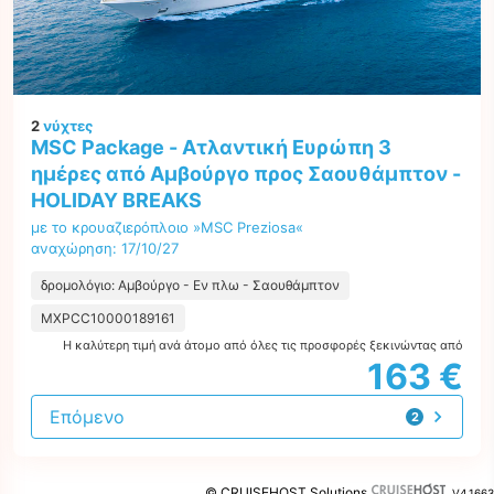
2
νύχτες
MSC Package - Ατλαντική Ευρώπη 3
ημέρες από Αμβούργο προς Σαουθάμπτον -
HOLIDAY BREAKS
με το κρουαζιερόπλοιο »MSC Preziosa«
αναχώρηση: 17/10/27
δρομολόγιο: Αμβούργο - Εν πλω - Σαουθάμπτον
MXPCC10000189161
Η καλύτερη τιμή ανά άτομο από όλες τις προσφορές ξεκινώντας από
163 €
Επόμενο
2
προτάσεις
© CRUISEHOST Solutions
V4.1663