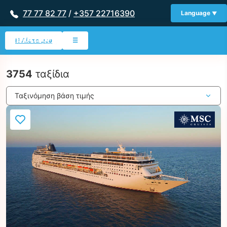
77 77 82 77
/
+357 22716390
Language
Η Λίστα μου
☰
3754
ταξίδια