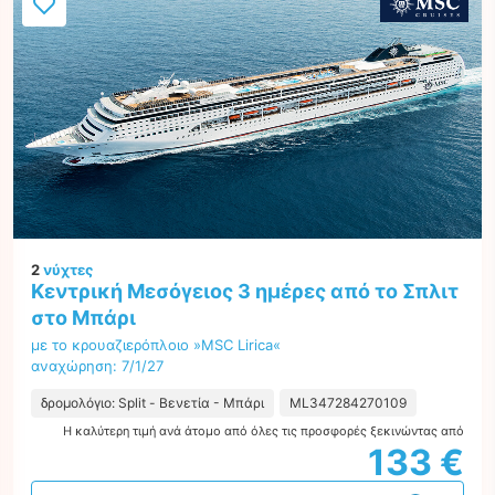
2
νύχτες
Κεντρική Μεσόγειος 3 ημέρες από το Σπλιτ
στο Μπάρι
με το κρουαζιερόπλοιο »MSC Lirica«
αναχώρηση: 7/1/27
δρομολόγιο: Split - Βενετία - Μπάρι
ML347284270109
Η καλύτερη τιμή ανά άτομο από όλες τις προσφορές ξεκινώντας από
133 €