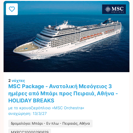
2
νύχτες
MSC Package - Ανατολική Μεσόγειος 3
ημέρες από Μπάρι προς Πειραιά, Αθήνα -
HOLIDAY BREAKS
με το κρουαζιερόπλοιο »MSC Orchestra«
αναχώρηση: 13/3/27
δρομολόγιο: Μπάρι - Εν πλω - Πειραιάς, Αθήνα
MXPCC10000290629