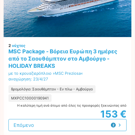
2
νύχτες
MSC Package - Βόρεια Ευρώπη 3 ημέρες
από το Σαουθάμπτον στο Αμβούργο -
HOLIDAY BREAKS
με το κρουαζιερόπλοιο »MSC Preziosa«
αναχώρηση: 23/4/27
δρομολόγιο: Σαουθάμπτον - Εν πλω - Αμβούργο
MXPCC10000190941
Η καλύτερη τιμή ανά άτομο από όλες τις προσφορές ξεκινώντας από
153 €
Επόμενο
2
προτάσεις