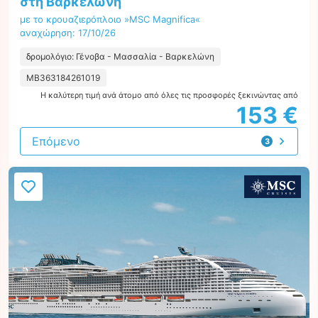
στη Βαρκελώνη
με το κρουαζιερόπλοιο »MSC Magnifica«
αναχώρηση: 17/10/26
δρομολόγιο: Γένοβα - Μασσαλία - Βαρκελώνη
MB363184261019
Η καλύτερη τιμή ανά άτομο από όλες τις προσφορές ξεκινώντας από
153 €
Επόμενο
3
προτάσεις