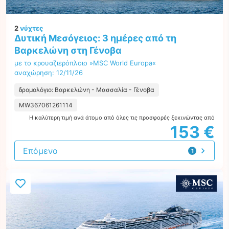
2
νύχτες
Δυτική Μεσόγειος: 3 ημέρες από τη
Βαρκελώνη στη Γένοβα
με το κρουαζιερόπλοιο »MSC World Europa«
αναχώρηση: 12/11/26
δρομολόγιο: Βαρκελώνη - Μασσαλία - Γένοβα
MW367061261114
Η καλύτερη τιμή ανά άτομο από όλες τις προσφορές ξεκινώντας από
153 €
Επόμενο
1
προσφορά