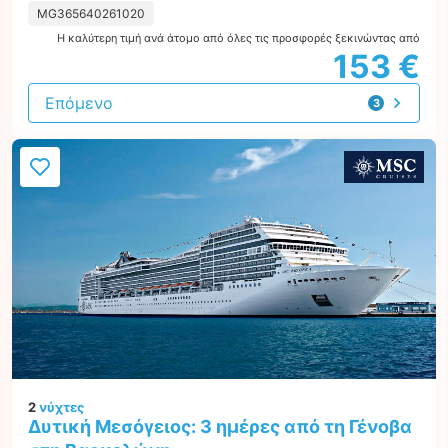
MG365640261020
Η καλύτερη τιμή ανά άτομο από όλες τις προσφορές ξεκινώντας από
153 €
Επόμενο
3
προτάσεις
2
νύχτες
Δυτική Μεσόγειος: 3 ημέρες από τη Γένοβα