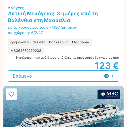
2
νύχτες
Δυτική Μεσόγειος: 3 ημέρες από τη
Βαλένθια στη Μασσαλία
με το κρουαζιερόπλοιο »MSC Sinfonia«
αναχώρηση: 6/2/27
δρομολόγιο: Βαλένθια - Βαρκελώνη - Μασσαλία
MS364632270208
Η καλύτερη τιμή ανά άτομο από όλες τις προσφορές ξεκινώντας από
123 €
Επόμενο
3
προτάσεις