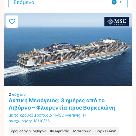
Επόμενο
3
προτάσεις
2
νύχτες
Δυτική Μεσόγειος: 3 ημέρες από το
Λιβόρνο – Φλωρεντία προς Βαρκελώνη
με το κρουαζιερόπλοιο »MSC Meraviglia«
αναχώρηση: 18/10/26
δρομολόγιο: Λιβόρνο - Φλωρεντία - Μασσαλία - Βαρκελώνη