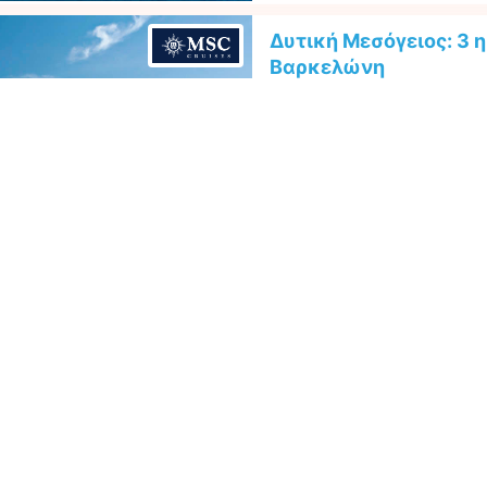
Δυτική Μεσόγειος: 3 
Βαρκελώνη
με το κρουαζιερόπλοιο »MSC 
δρομολόγιο: Γένοβα - Μασσαλία
Δυτική Μεσόγειος: 3 η
Φλωρεντία προς Βαρ
με το κρουαζιερόπλοιο »MSC 