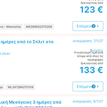
ξεκινώντας από
123 €
Επόμενο
3
ώνη - Μασσαλία
MS364632270208
προτάσεις
αναχώρηση: 7/1/27
 ημέρες από το Σπλιτ στο
2
νύχτες
Η καλύτερη τιμή ανά
Lirica«
άτομο από όλες τις
προσφορές
ξεκινώντας από
133 €
Επόμενο
3
ρι
ML347284270109
προτάσεις
αναχώρηση: 9/1/27
ική Μεσόγειος 3 ημέρες από