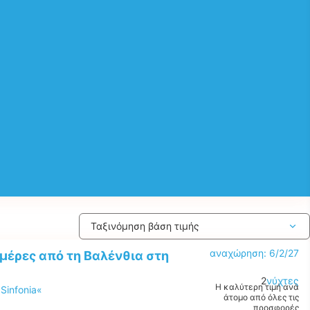
αναχώρηση: 6/2/27
ημέρες από τη Βαλένθια στη
2
νύχτες
Η καλύτερη τιμή ανά
Sinfonia«
άτομο από όλες τις
προσφορές