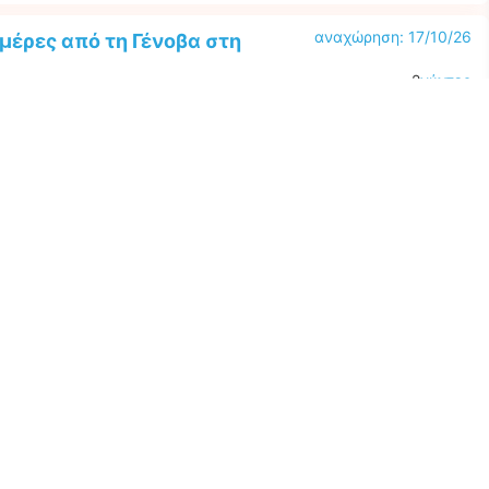
αναχώρηση: 17/10/26
ημέρες από τη Γένοβα στη
2
νύχτες
Η καλύτερη τιμή ανά
Magnifica«
άτομο από όλες τις
προσφορές
ξεκινώντας από
153 €
Επόμενο
3
 - Βαρκελώνη
MB363184261019
προτάσεις
αναχώρηση:
μέρες από το Λιβόρνο –
18/10/26
κελώνη
2
νύχτες
Η καλύτερη τιμή ανά
Meraviglia«
άτομο από όλες τις
προσφορές
ξεκινώντας από
153 €