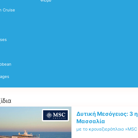
Φιορδ
 Cruise
ises
ibbean
yages
ίδια
Δυτική Μεσόγειος: 3 
Μασσαλία
με το κρουαζιερόπλοιο »MSC 