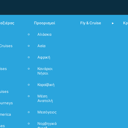
υαζιέρας
Προορισμοί
Fly & Cruise
Κρ
Αλάσκα
Από Πειραιά
Cruises
Ασία
Μεσόγειος
Αφρική
Νορβηγικά
Φιόρδ
ises
Κανάριοι
Νήσοι
Καραϊβική
uises
Μέση
Ανατολή
ourneys
Μεσόγειος
merica
Νορβηγικά
ses