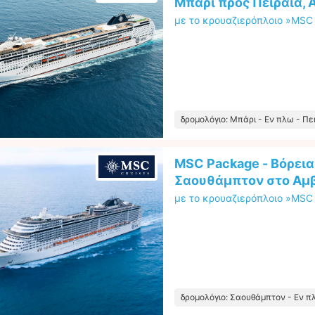
Μπάρι προς Πειραιά, 
με το κρουαζιερόπλοιο »MSC 
δρομολόγιο: Μπάρι - Εν πλω - Πε
MSC Package - Βόρεια
Σαουθάμπτον στο Αμβ
με το κρουαζιερόπλοιο »MSC 
δρομολόγιο: Σαουθάμπτον - Εν π