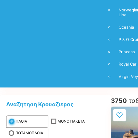
Norwegian
Line
Oceania
P & O Cru
Princess
Royal Car
Virgin Vo
3750
ταξ
Αναζητηση Κρουαζιερας
ΠΛΟΙΑ
ΜΟΝΟ ΠΑΚΕΤΑ
ΠΟΤΑΜΟΠΛΟΙΑ