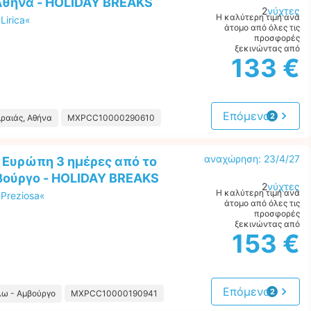
Αθήνα - HOLIDAY BREAKS
2
νύχτες
Η καλύτερη τιμή ανά
Lirica«
άτομο από όλες τις
προσφορές
ξεκινώντας από
133 €
Επόμενο
2
ιραιάς, Αθήνα
MXPCC10000290610
προτάσεις
αναχώρηση: 23/4/27
 Ευρώπη 3 ημέρες από το
ούργο - HOLIDAY BREAKS
2
νύχτες
Η καλύτερη τιμή ανά
Preziosa«
άτομο από όλες τις
προσφορές
ξεκινώντας από
153 €
Επόμενο
2
λω - Αμβούργο
MXPCC10000190941
προτάσεις