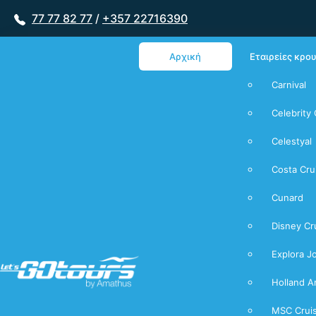
77 77 82 77
/
+357 22716390
Αρχική
Εταιρείες κρο
Carnival
Celebrity 
Celestyal
Costa Cru
Cunard
Disney Cr
Explora J
Holland A
MSC Crui