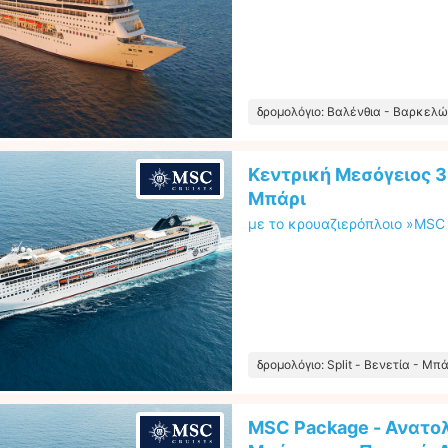
δρομολόγιο: Βαλένθια - Βαρκελ
Κεντρική Μεσόγειος 3
Μπάρι
με το κρουαζιερόπλοιο »MSC 
δρομολόγιο: Split - Βενετία - Μπά
MSC Package - Ανατολ