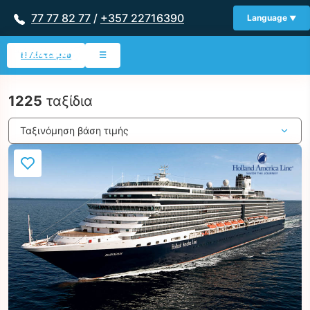
77 77 82 77
/
+357 22716390
Language
Η Λίστα μου
☰
1225
ταξίδια