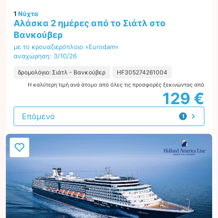
1
Νύχτα
Αλάσκα 2 ημέρες από το Σιάτλ στο
Βανκούβερ
με το κρουαζιερόπλοιο »Eurodam«
αναχώρηση: 3/10/26
δρομολόγιο: Σιάτλ - Βανκούβερ
HF305274261004
Η καλύτερη τιμή ανά άτομο από όλες τις προσφορές ξεκινώντας από
129 €
Επόμενο
1
προσφορά