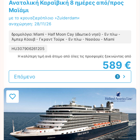
Ανατολική Καραϊβική 8 ημέρες από/προς
Μαϊάμι
με το κρουαζιερόπλοιο »Zuiderdam«
αναχώρηση: 28/11/26
δρομολόγιο: Miami - Half Moon Cay (ιδιωτικό νησί) - Εν πλω -
Άμπερ Κόουβ - Γκραντ Τούρκ - Εν πλω - Νασάου - Miami
HU307906261205
Η καλύτερη τιμή ανά άτομο από όλες τις προσφορές ξεκινώντας από
589 €
Επόμενο
1
προσφορά