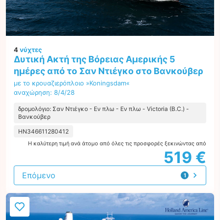
4
νύχτες
Δυτική Ακτή της Βόρειας Αμερικής 5
ημέρες από το Σαν Ντιέγκο στο Βανκούβερ
με το κρουαζιερόπλοιο »Koningsdam«
αναχώρηση: 8/4/28
δρομολόγιο: Σαν Ντιέγκο - Εν πλω - Εν πλω - Victoria (B.C.) -
Βανκούβερ
HN346611280412
Η καλύτερη τιμή ανά άτομο από όλες τις προσφορές ξεκινώντας από
519 €
Επόμενο
1
προσφορά