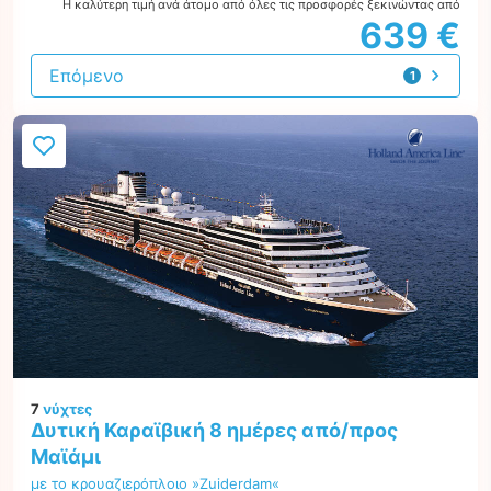
Η καλύτερη τιμή ανά άτομο από όλες τις προσφορές ξεκινώντας από
639 €
Επόμενο
1
προσφορά
7
νύχτες
Δυτική Καραϊβική 8 ημέρες από/προς
Μαϊάμι
με το κρουαζιερόπλοιο »Zuiderdam«