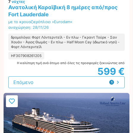
7
νύχτες
Ανατολική Καραϊβική 8 ημέρες από/προς
Fort Lauderdale
με το κρουαζιερόπλοιο »Eurodam«
αναχώρηση: 28/11/26
δρομολόγιο: Φορτ Λόντερντεϊλ - Εν πλω - Γκραντ Τούρκ - Σαν
Χουάν - Άγιος Θωμάς - Εν πλω - Half Moon Cay (ιδιωτικό νησί) -
Φορτ Λόντερντεϊλ
HF307908261205
Η καλύτερη τιμή ανά άτομο από όλες τις προσφορές ξεκινώντας από
599 €
Επόμενο
1
προσφορά