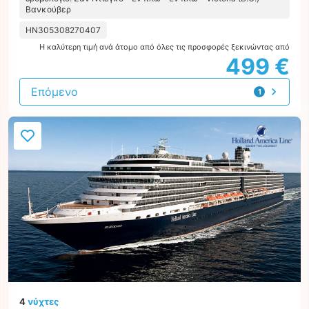
Βανκούβερ
HN305308270407
Η καλύτερη τιμή ανά άτομο από όλες τις προσφορές ξεκινώντας από
499 €
Επόμενο
1
προσφορά
4
νύχτες