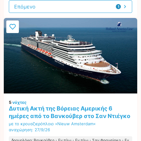
Επόμενο
1
προσφορά
5
νύχτες
Δυτική Ακτή της Βόρειας Αμερικής 6
ημέρες από το Βανκούβερ στο Σαν Ντιέγκο
με το κρουαζιερόπλοιο »Nieuw Amsterdam«
αναχώρηση: 27/9/26
δρομολόγιο: Βανκούβερ - Εν πλω - Εν πλω - Σαν Φρανσίσκο - Εν