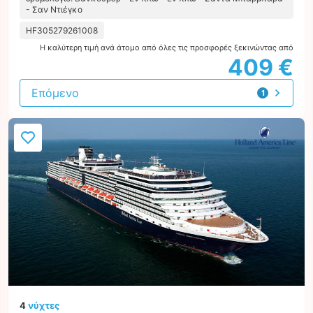
- Σαν Ντιέγκο
HF305279261008
Η καλύτερη τιμή ανά άτομο από όλες τις προσφορές ξεκινώντας από
409 €
Επόμενο
1
προσφορά
4
νύχτες