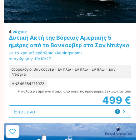
4
νύχτες
Δυτική Ακτή της Βόρειας Αμερικής 5
ημέρες από το Βανκούβερ στο Σαν Ντιέγκο
με το κρουαζιερόπλοιο »Koningsdam«
αναχώρηση: 19/10/27
δρομολόγιο: Βανκούβερ - Εν πλω - Εν πλω - Εν πλω - Σαν
Ντιέγκο
HN346584271023
Η καλύτερη τιμή ανά άτομο από όλες τις προσφορές ξεκινώντας από
499 €
Επόμενο
1
προσφορά