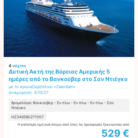
4
νύχτες
Δυτική Ακτή της Βόρειας Αμερικής 5
ημέρες από το Βανκούβερ στο Σαν Ντιέγκο
με το κρουαζιερόπλοιο »Zaandam«
αναχώρηση: 3/10/27
δρομολόγιο: Βανκούβερ - Εν πλω - Εν πλω - Εν πλω - Σαν
Ντιέγκο
HZ346580271007
Η καλύτερη τιμή ανά άτομο από όλες τις προσφορές ξεκινώντας από
529 €