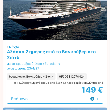
1
Νύχτα
Αλάσκα 2 ημέρες από το Βανκούβερ στο
Σιάτλ
με το κρουαζιερόπλοιο »Eurodam«
αναχώρηση: 23/4/27
δρομολόγιο: Βανκούβερ - Σιάτλ
HF305312270424
Η καλύτερη τιμή ανά άτομο από όλες τις προσφορές ξεκινώντας από
149 €
Επόμενο
1
προσφορά