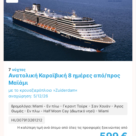
7
νύχτες
Ανατολική Καραϊβική 8 ημέρες από/προς
Μαϊάμι
με το κρουαζιερόπλοιο »Zuiderdam«
αναχώρηση: 5/12/26
δρομολόγιο: Miami - Εν πλω - Γκραντ Τούρκ - Σαν Χουάν - Άγιος
Θωμάς - Εν πλω - Half Moon Cay (ιδιωτικό νησί) - Miami
HU307913261212
Η καλύτερη τιμή ανά άτομο από όλες τις προσφορές ξεκινώντας από