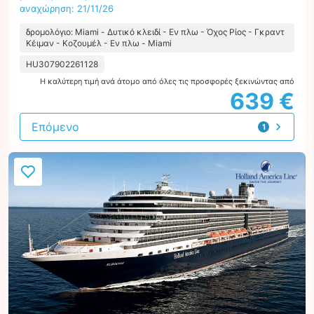
αναχώρηση: 21/11/26
δρομολόγιο: Miami - Δυτικό κλειδί - Εν πλω - Όχος Ρίος - Γκραντ
Κέιμαν - Κοζουμέλ - Εν πλω - Miami
HU307902261128
Η καλύτερη τιμή ανά άτομο από όλες τις προσφορές ξεκινώντας από
639 €
Επόμενο
1
προσφορά