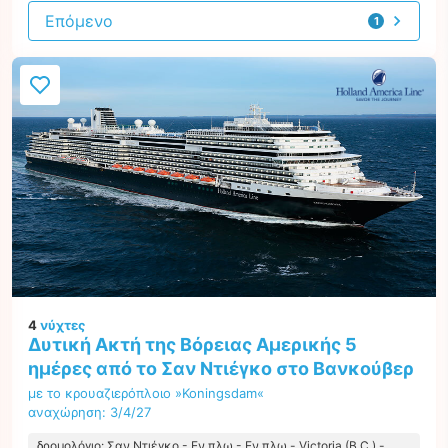
Επόμενο
1
προσφορά
4
νύχτες
Δυτική Ακτή της Βόρειας Αμερικής 5
ημέρες από το Σαν Ντιέγκο στο Βανκούβερ
με το κρουαζιερόπλοιο »Koningsdam«
αναχώρηση: 3/4/27
δρομολόγιο: Σαν Ντιέγκο - Εν πλω - Εν πλω - Victoria (B.C.) -