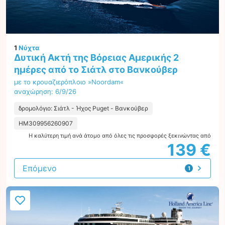
1
Νύχτα
Δυτική Ακτή της Βόρειας Αμερικής 2
ημέρες από το Σιάτλ στο Βανκούβερ
με το κρουαζιερόπλοιο »Noordam«
αναχώρηση: 6/9/26
δρομολόγιο: Σιάτλ - Ήχος Puget - Βανκούβερ
HM309956260907
Η καλύτερη τιμή ανά άτομο από όλες τις προσφορές ξεκινώντας από
139 €
Επόμενο
1
προσφορά