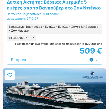
Δυτική Ακτή της Βόρειας Αμερικής 5
ημέρες από το Βανκούβερ στο Σαν Ντιέγκο
με το κρουαζιερόπλοιο »Eurodam«
αναχώρηση: 3/10/27
δρομολόγιο: Βανκούβερ - Εν πλω - Εν πλω - Σάντα Μπάρμπαρα
- Σαν Ντιέγκο
HF346582271007
Η καλύτερη τιμή ανά άτομο από όλες τις προσφορές ξεκινώντας από
509 €
Επόμενο
1
προσφορά