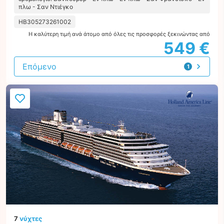
πλω - Σαν Ντιέγκο
HB305273261002
Η καλύτερη τιμή ανά άτομο από όλες τις προσφορές ξεκινώντας από
549 €
Επόμενο
1
προσφορά
7
νύχτες