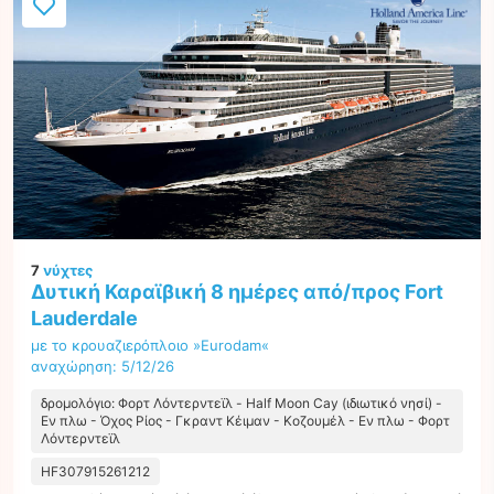
7
νύχτες
Δυτική Καραϊβική 8 ημέρες από/προς Fort
Lauderdale
με το κρουαζιερόπλοιο »Eurodam«
αναχώρηση: 5/12/26
δρομολόγιο: Φορτ Λόντερντεϊλ - Half Moon Cay (ιδιωτικό νησί) -
Εν πλω - Όχος Ρίος - Γκραντ Κέιμαν - Κοζουμέλ - Εν πλω - Φορτ
Λόντερντεϊλ
HF307915261212