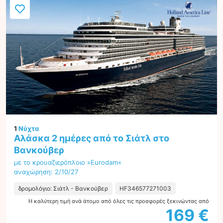
1
Νύχτα
Αλάσκα 2 ημέρες από το Σιάτλ στο
Βανκούβερ
με το κρουαζιερόπλοιο »Eurodam«
αναχώρηση: 2/10/27
δρομολόγιο: Σιάτλ - Βανκούβερ
HF346577271003
Η καλύτερη τιμή ανά άτομο από όλες τις προσφορές ξεκινώντας από
169 €