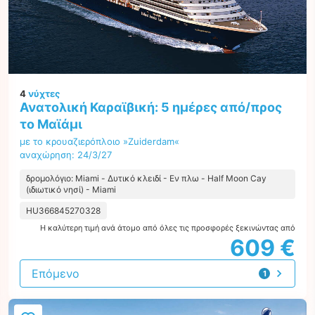
4
νύχτες
Ανατολική Καραϊβική: 5 ημέρες από/προς
το Μαϊάμι
με το κρουαζιερόπλοιο »Zuiderdam«
αναχώρηση: 24/3/27
δρομολόγιο: Miami - Δυτικό κλειδί - Εν πλω - Half Moon Cay
(ιδιωτικό νησί) - Miami
HU366845270328
Η καλύτερη τιμή ανά άτομο από όλες τις προσφορές ξεκινώντας από
609 €
Επόμενο
1
προσφορά