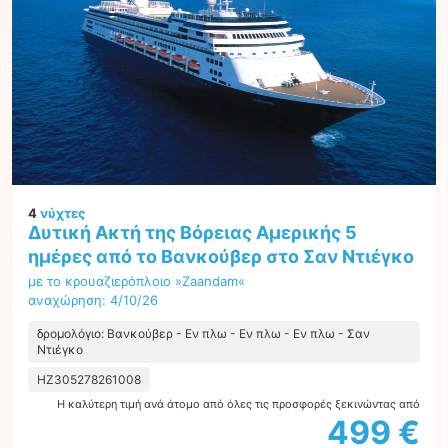
4
νύχτες
Δυτική Ακτή της Βόρειας Αμερικής 5
ημέρες από το Βανκούβερ στο Σαν Ντιέγκο
με το κρουαζιερόπλοιο »Zaandam«
αναχώρηση: 4/10/26
δρομολόγιο: Βανκούβερ - Εν πλω - Εν πλω - Εν πλω - Σαν
Ντιέγκο
HZ305278261008
Η καλύτερη τιμή ανά άτομο από όλες τις προσφορές ξεκινώντας από
499 €