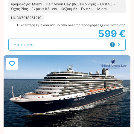
δρομολόγιο: Miami - Half Moon Cay (ιδιωτικό νησί) - Εν πλω -
Όχος Ρίος - Γκραντ Κέιμαν - Κοζουμέλ - Εν πλω - Miami
HU307918261219
Η καλύτερη τιμή ανά άτομο από όλες τις προσφορές ξεκινώντας από
599 €
Επόμενο
1
προσφορά