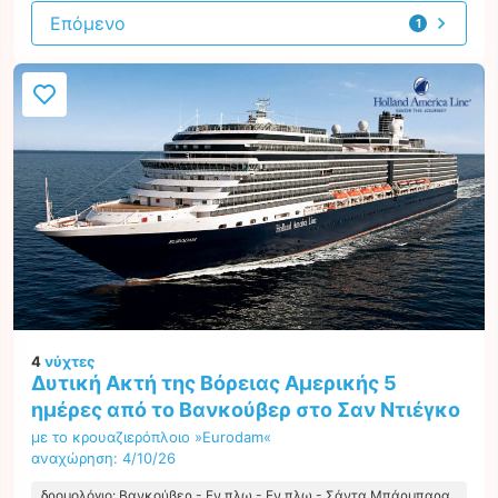
Επόμενο
1
προσφορά
4
νύχτες
Δυτική Ακτή της Βόρειας Αμερικής 5
ημέρες από το Βανκούβερ στο Σαν Ντιέγκο
με το κρουαζιερόπλοιο »Eurodam«
αναχώρηση: 4/10/26
δρομολόγιο: Βανκούβερ - Εν πλω - Εν πλω - Σάντα Μπάρμπαρα