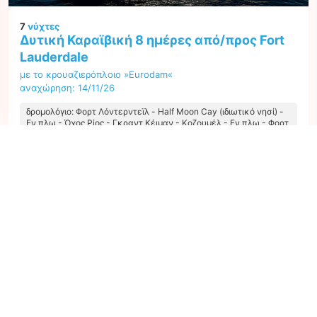
7
νύχτες
Δυτική Καραϊβική 8 ημέρες από/προς Fort
Lauderdale
με το κρουαζιερόπλοιο »Eurodam«
αναχώρηση: 14/11/26
δρομολόγιο: Φορτ Λόντερντεϊλ - Half Moon Cay (ιδιωτικό νησί) -
Εν πλω - Όχος Ρίος - Γκραντ Κέιμαν - Κοζουμέλ - Εν πλω - Φορτ
Λόντερντεϊλ
HF307899261121
Η καλύτερη τιμή ανά άτομο από όλες τις προσφορές ξεκινώντας από
639 €
Επόμενο
1
προσφορά