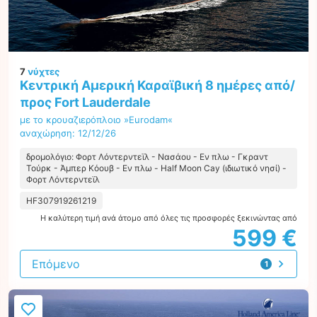
7
νύχτες
Κεντρική Αμερική Καραϊβική 8 ημέρες από/
προς Fort Lauderdale
με το κρουαζιερόπλοιο »Eurodam«
αναχώρηση: 12/12/26
δρομολόγιο: Φορτ Λόντερντεϊλ - Νασάου - Εν πλω - Γκραντ
Τούρκ - Άμπερ Κόουβ - Εν πλω - Half Moon Cay (ιδιωτικό νησί) -
Φορτ Λόντερντεϊλ
HF307919261219
Η καλύτερη τιμή ανά άτομο από όλες τις προσφορές ξεκινώντας από
599 €
Επόμενο
1
προσφορά