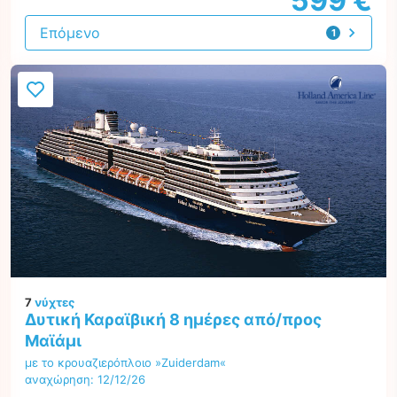
599 €
Επόμενο
1
προσφορά
7
νύχτες
Δυτική Καραϊβική 8 ημέρες από/προς
Μαϊάμι
με το κρουαζιερόπλοιο »Zuiderdam«
αναχώρηση: 12/12/26