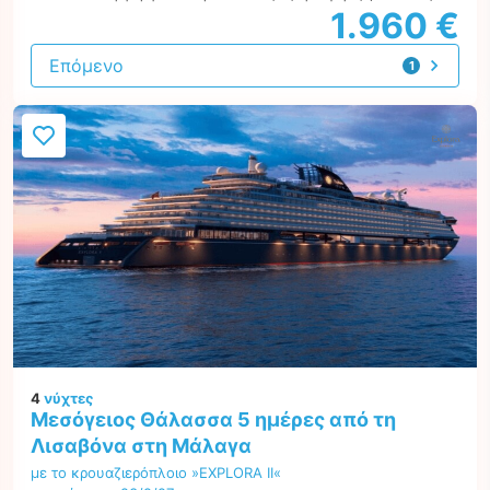
1.960 €
Επόμενο
1
προσφορά
4
νύχτες
Μεσόγειος Θάλασσα 5 ημέρες από τη
Λισαβόνα στη Μάλαγα
με το κρουαζιερόπλοιο »EXPLORA II«