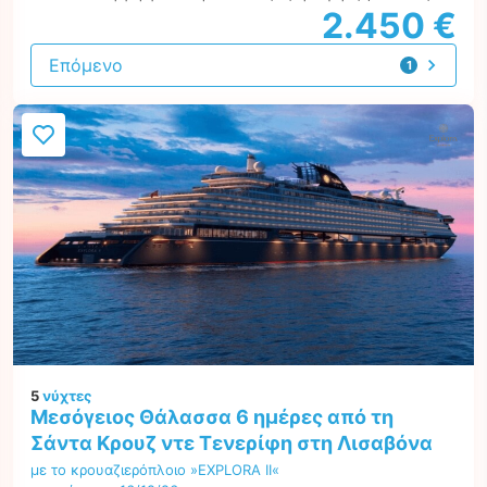
2.450 €
Επόμενο
1
προσφορά
5
νύχτες
Μεσόγειος Θάλασσα 6 ημέρες από τη
Σάντα Κρουζ ντε Τενερίφη στη Λισαβόνα
με το κρουαζιερόπλοιο »EXPLORA II«