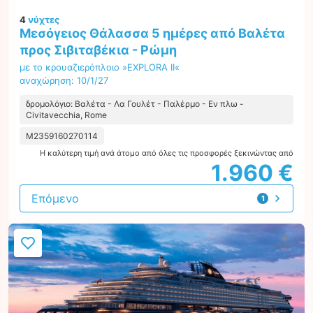
4
νύχτες
Μεσόγειος Θάλασσα 5 ημέρες από Βαλέτα
προς Σιβιταβέκια - Ρώμη
με το κρουαζιερόπλοιο »EXPLORA II«
αναχώρηση: 10/1/27
δρομολόγιο: Βαλέτα - Λα Γουλέτ - Παλέρμο - Εν πλω -
Civitavecchia, Rome
M2359160270114
Η καλύτερη τιμή ανά άτομο από όλες τις προσφορές ξεκινώντας από
1.960 €
Επόμενο
1
προσφορά