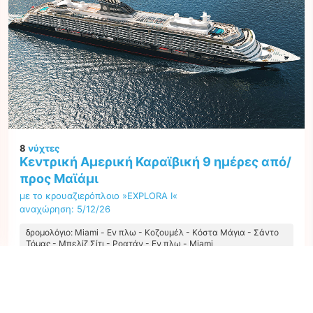
8
νύχτες
Κεντρική Αμερική Καραϊβική 9 ημέρες από/
προς Μαϊάμι
με το κρουαζιερόπλοιο »EXPLORA I«
αναχώρηση: 5/12/26
δρομολόγιο: Miami - Εν πλω - Κοζουμέλ - Κόστα Μάγια - Σάντο
Τόμας - Μπελίζ Σίτι - Ροατάν - Εν πλω - Miami
M1309049261213
Η καλύτερη τιμή ανά άτομο από όλες τις προσφορές ξεκινώντας από
3.300 €