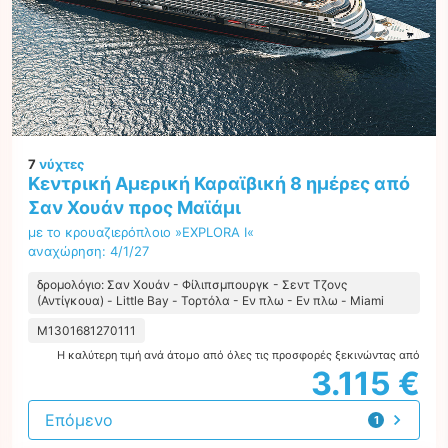
7
νύχτες
Κεντρική Αμερική Καραϊβική 8 ημέρες από
Σαν Χουάν προς Μαϊάμι
με το κρουαζιερόπλοιο »EXPLORA I«
αναχώρηση: 4/1/27
δρομολόγιο: Σαν Χουάν - Φίλιπσμπουργκ - Σεντ Τζονς
(Αντίγκουα) - Little Bay - Τορτόλα - Εν πλω - Εν πλω - Miami
M1301681270111
Η καλύτερη τιμή ανά άτομο από όλες τις προσφορές ξεκινώντας από
3.115 €
Επόμενο
1
προσφορά