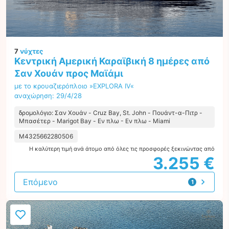
7
νύχτες
Κεντρική Αμερική Καραϊβική 8 ημέρες από
Σαν Χουάν προς Μαϊάμι
με το κρουαζιερόπλοιο »EXPLORA IV«
αναχώρηση: 29/4/28
δρομολόγιο: Σαν Χουάν - Cruz Bay, St. John - Πουάντ-α-Πιτρ -
Μπασέτερ - Marigot Bay - Εν πλω - Εν πλω - Miami
M4325662280506
Η καλύτερη τιμή ανά άτομο από όλες τις προσφορές ξεκινώντας από
3.255 €
Επόμενο
1
προσφορά