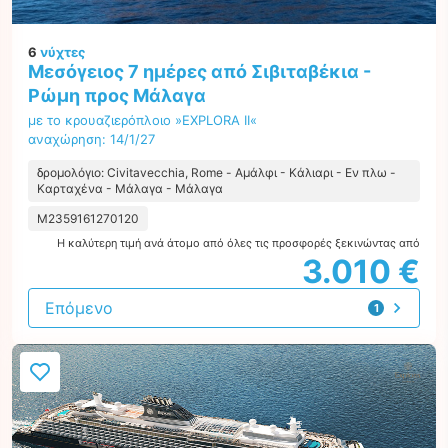
6
νύχτες
Μεσόγειος 7 ημέρες από Σιβιταβέκια -
Ρώμη προς Μάλαγα
με το κρουαζιερόπλοιο »EXPLORA II«
αναχώρηση: 14/1/27
δρομολόγιο: Civitavecchia, Rome - Αμάλφι - Κάλιαρι - Εν πλω -
Καρταχένα - Μάλαγα - Μάλαγα
M2359161270120
Η καλύτερη τιμή ανά άτομο από όλες τις προσφορές ξεκινώντας από
3.010 €
Επόμενο
1
προσφορά