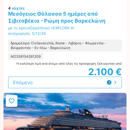
4
νύχτες
Μεσόγειος Θάλασσα 5 ημέρες από
Σιβιταβέκια - Ρώμη προς Βαρκελώνη
με το κρουαζιερόπλοιο »EXPLORA II«
αναχώρηση: 5/12/26
δρομολόγιο: Civitavecchia, Rome - Λιβόρνο - Φλωρεντία -
Βιλφράντσε - Εν πλω - Βαρκελώνη
M2359154261209
Η καλύτερη τιμή ανά άτομο από όλες τις προσφορές ξεκινώντας από
2.100 €
Επόμενο
1
προσφορά