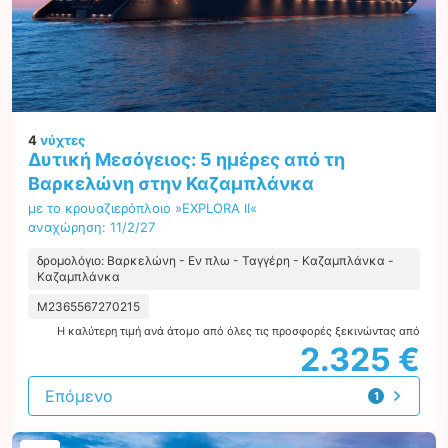
4
νύχτες
Δυτική Μεσόγειος: 5 ημέρες από τη
Βαρκελώνη στην Καζαμπλάνκα
με το κρουαζιερόπλοιο »EXPLORA II«
αναχώρηση: 11/2/27
δρομολόγιο: Βαρκελώνη - Εν πλω - Ταγγέρη - Καζαμπλάνκα -
Καζαμπλάνκα
M2365567270215
Η καλύτερη τιμή ανά άτομο από όλες τις προσφορές ξεκινώντας από
2.325 €
Επόμενο
1
προσφορά