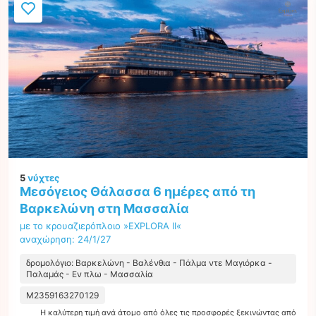
5
νύχτες
Μεσόγειος Θάλασσα 6 ημέρες από τη
Βαρκελώνη στη Μασσαλία
με το κρουαζιερόπλοιο »EXPLORA II«
αναχώρηση: 24/1/27
δρομολόγιο: Βαρκελώνη - Βαλένθια - Πάλμα ντε Μαγιόρκα -
Παλαμάς - Εν πλω - Μασσαλία
M2359163270129
Η καλύτερη τιμή ανά άτομο από όλες τις προσφορές ξεκινώντας από