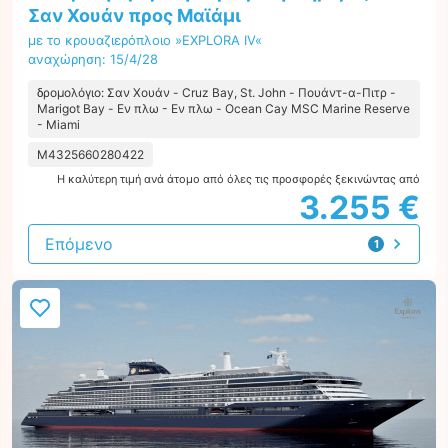
Σαν Χουάν προς Μαϊάμι
με το κρουαζιερόπλοιο »EXPLORA IV«
αναχώρηση: 15/4/28
δρομολόγιο: Σαν Χουάν - Cruz Bay, St. John - Πουάντ-α-Πιτρ -
Marigot Bay - Εν πλω - Εν πλω - Ocean Cay MSC Marine Reserve
- Miami
M4325660280422
Η καλύτερη τιμή ανά άτομο από όλες τις προσφορές ξεκινώντας από
3.255 €
Επόμενο
1
προσφορά