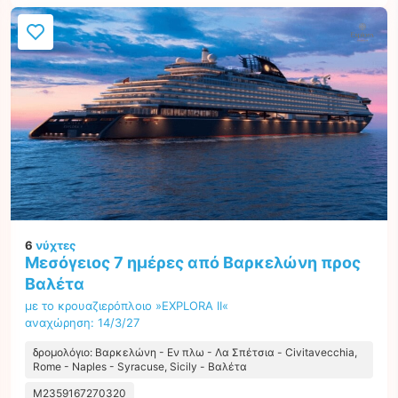
6
νύχτες
Μεσόγειος 7 ημέρες από Βαρκελώνη προς
Βαλέτα
με το κρουαζιερόπλοιο »EXPLORA II«
αναχώρηση: 14/3/27
δρομολόγιο: Βαρκελώνη - Εν πλω - Λα Σπέτσια - Civitavecchia,
Rome - Naples - Syracuse, Sicily - Βαλέτα
M2359167270320