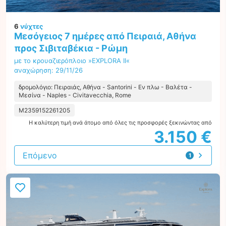
6
νύχτες
Μεσόγειος 7 ημέρες από Πειραιά, Αθήνα
προς Σιβιταβέκια - Ρώμη
με το κρουαζιερόπλοιο »EXPLORA II«
αναχώρηση: 29/11/26
δρομολόγιο: Πειραιάς, Αθήνα - Santorini - Εν πλω - Βαλέτα -
Μεσίνα - Naples - Civitavecchia, Rome
M2359152261205
Η καλύτερη τιμή ανά άτομο από όλες τις προσφορές ξεκινώντας από
3.150 €
Επόμενο
1
προσφορά