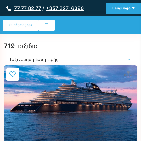
77 77 82 77
/
+357 22716390
Language
Η Λίστα μου
☰
719
ταξίδια