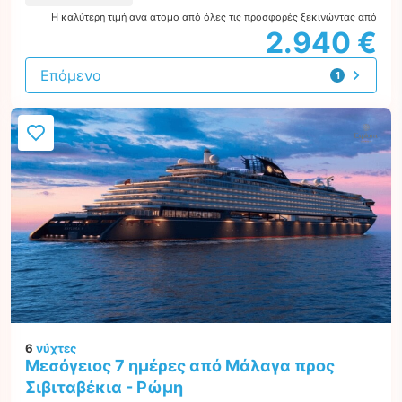
Η καλύτερη τιμή ανά άτομο από όλες τις προσφορές ξεκινώντας από
2.940 €
Επόμενο
1
προσφορά
6
νύχτες
Μεσόγειος 7 ημέρες από Μάλαγα προς
Σιβιταβέκια - Ρώμη