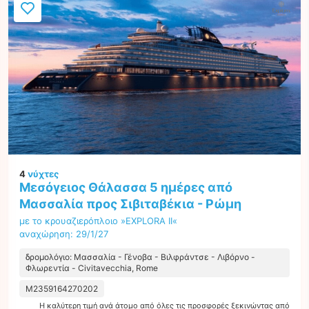
4
νύχτες
Μεσόγειος Θάλασσα 5 ημέρες από
Μασσαλία προς Σιβιταβέκια - Ρώμη
με το κρουαζιερόπλοιο »EXPLORA II«
αναχώρηση: 29/1/27
δρομολόγιο: Μασσαλία - Γένοβα - Βιλφράντσε - Λιβόρνο -
Φλωρεντία - Civitavecchia, Rome
M2359164270202
Η καλύτερη τιμή ανά άτομο από όλες τις προσφορές ξεκινώντας από