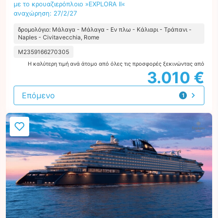
με το κρουαζιερόπλοιο »EXPLORA II«
αναχώρηση: 27/2/27
δρομολόγιο: Μάλαγα - Μάλαγα - Εν πλω - Κάλιαρι - Τράπανι -
Naples - Civitavecchia, Rome
M2359166270305
Η καλύτερη τιμή ανά άτομο από όλες τις προσφορές ξεκινώντας από
3.010 €
Επόμενο
1
προσφορά