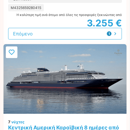
M4325659280415
Η καλύτερη τιμή ανά άτομο από όλες τις προσφορές ξεκινώντας από
3.255 €
Επόμενο
1
προσφορά
7
νύχτες
Κεντρική Αμερική Καραϊβική 8 ημέρες από