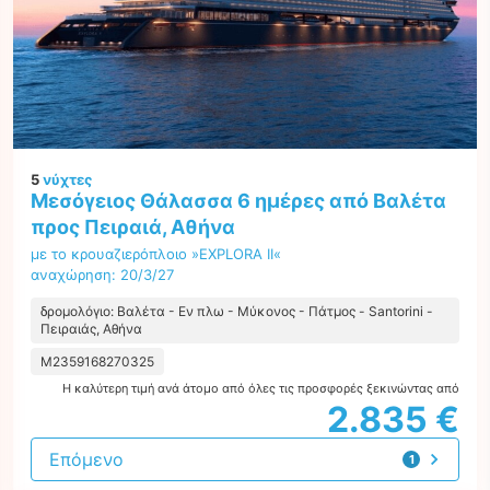
5
νύχτες
Μεσόγειος Θάλασσα 6 ημέρες από Βαλέτα
προς Πειραιά, Αθήνα
με το κρουαζιερόπλοιο »EXPLORA II«
αναχώρηση: 20/3/27
δρομολόγιο: Βαλέτα - Εν πλω - Μύκονος - Πάτμος - Santorini -
Πειραιάς, Αθήνα
M2359168270325
Η καλύτερη τιμή ανά άτομο από όλες τις προσφορές ξεκινώντας από
2.835 €
Επόμενο
1
προσφορά