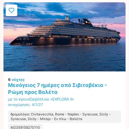
6
νύχτες
Μεσόγειος 7 ημέρες από Σιβιταβέκια -
Ρώμη προς Βαλέτα
με το κρουαζιερόπλοιο »EXPLORA II«
αναχώρηση: 4/1/27
δρομολόγιο: Civitavecchia, Rome - Naples - Syracuse, Sicily -
Syracuse, Sicily - Μπάρι - Εν πλω - Βαλέτα
M2359159270110