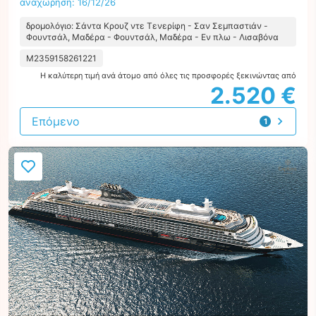
αναχώρηση: 16/12/26
δρομολόγιο: Σάντα Κρουζ ντε Τενερίφη - Σαν Σεμπαστιάν -
Φουντσάλ, Μαδέρα - Φουντσάλ, Μαδέρα - Εν πλω - Λισαβόνα
M2359158261221
Η καλύτερη τιμή ανά άτομο από όλες τις προσφορές ξεκινώντας από
2.520 €
Επόμενο
1
προσφορά