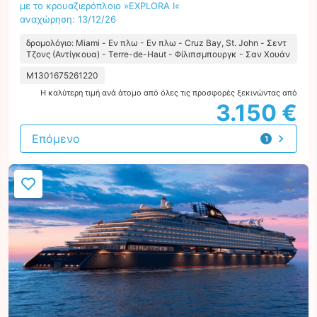
με το κρουαζιερόπλοιο »EXPLORA I«
αναχώρηση: 13/12/26
δρομολόγιο: Miami - Εν πλω - Εν πλω - Cruz Bay, St. John - Σεντ
Τζονς (Αντίγκουα) - Terre-de-Haut - Φίλιπσμπουργκ - Σαν Χουάν
M1301675261220
Η καλύτερη τιμή ανά άτομο από όλες τις προσφορές ξεκινώντας από
3.150 €
Επόμενο
1
προσφορά