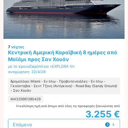
7
νύχτες
Κεντρική Αμερική Καραϊβική 8 ημέρες από
Μαϊάμι προς Σαν Χουάν
με το κρουαζιερόπλοιο »EXPLORA IV«
αναχώρηση: 22/4/28
δρομολόγιο: Miami - Εν πλω - Προβιντενσιάλες - Εν πλω -
Γκούσταβια - Σεντ Τζονς (Αντίγκουα) - Road Bay (Sandy Ground)
- Σαν Χουάν
M4325661280429
Η καλύτερη τιμή ανά άτομο από όλες τις προσφορές ξεκινώντας από
3.255 €
Επόμενο
1