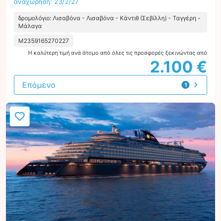
αναχώρηση: 23/2/27
δρομολόγιο: Λισαβόνα - Λισαβόνα - Κάντιθ (Σεβίλλη) - Ταγγέρη -
Μάλαγα
M2359165270227
Η καλύτερη τιμή ανά άτομο από όλες τις προσφορές ξεκινώντας από
2.100 €
Επόμενο
1
προσφορά