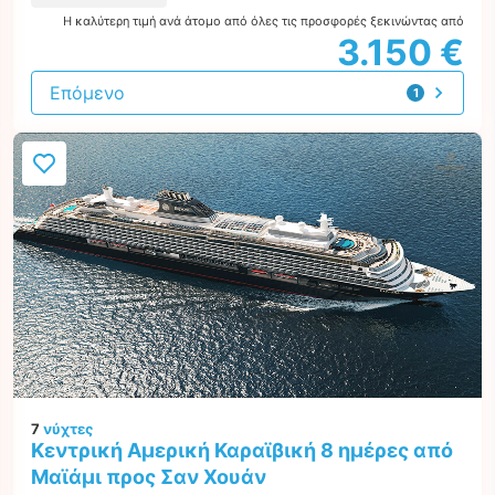
Η καλύτερη τιμή ανά άτομο από όλες τις προσφορές ξεκινώντας από
3.150 €
Επόμενο
1
προσφορά
7
νύχτες
Κεντρική Αμερική Καραϊβική 8 ημέρες από
Μαϊάμι προς Σαν Χουάν