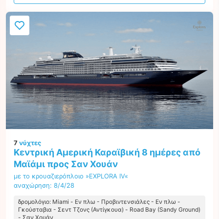
προσφορά
7
νύχτες
Κεντρική Αμερική Καραϊβική 8 ημέρες από
Μαϊάμι προς Σαν Χουάν
με το κρουαζιερόπλοιο »EXPLORA IV«
αναχώρηση: 8/4/28
δρομολόγιο: Miami - Εν πλω - Προβιντενσιάλες - Εν πλω -
Γκούσταβια - Σεντ Τζονς (Αντίγκουα) - Road Bay (Sandy Ground)
- Σαν Χουάν