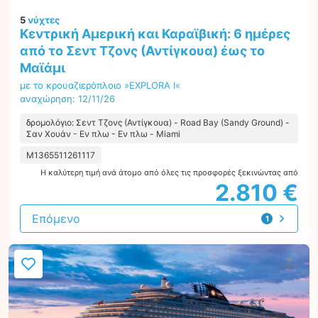
5
νύχτες
Κεντρική Αμερική και Καραϊβική: 6 ημέρες
από το Σεντ Τζονς (Αντίγκουα) έως το
Μαϊάμι
με το κρουαζιερόπλοιο »EXPLORA I«
αναχώρηση: 12/11/26
δρομολόγιο: Σεντ Τζονς (Αντίγκουα) - Road Bay (Sandy Ground) -
Σαν Χουάν - Εν πλω - Εν πλω - Miami
M1365511261117
Η καλύτερη τιμή ανά άτομο από όλες τις προσφορές ξεκινώντας από
2.810 €
Επόμενο
1
προσφορά