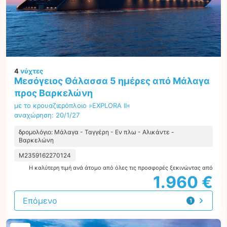
4
νύχτες
Μεσόγειος Θάλασσα 5 ημέρες από Μάλαγα
προς Βαρκελώνη
με το κρουαζιερόπλοιο »EXPLORA II«
αναχώρηση: 20/1/27
δρομολόγιο: Μάλαγα - Ταγγέρη - Εν πλω - Αλικάντε -
Βαρκελώνη
M2359162270124
Η καλύτερη τιμή ανά άτομο από όλες τις προσφορές ξεκινώντας από
1.960 €
Επόμενο
1
προσφορά