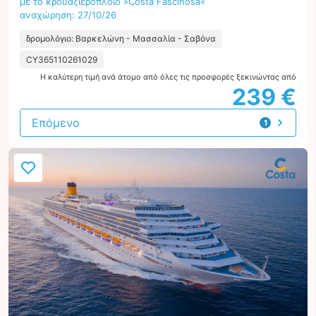
με το κρουαζιερόπλοιο »Costa Fascinosa«
αναχώρηση: 27/10/26
δρομολόγιο: Βαρκελώνη - Μασσαλία - Σαβόνα
CY365110261029
Η καλύτερη τιμή ανά άτομο από όλες τις προσφορές ξεκινώντας από
239 €
Επόμενο
1
προσφορά