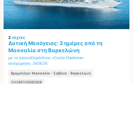
2
νύχτες
Δυτική Μεσόγειος: 3 ημέρες από τη
Μασσαλία στη Βαρκελώνη
με το κρουαζιερόπλοιο »Costa Diadema«
αναχώρηση: 26/9/26
δρομολόγιο: Μασσαλία - Σαβόνα - Βαρκελώνη
CH365109260928
Η καλύτερη τιμή ανά άτομο από όλες τις προσφορές ξεκινώντας από
249 €
Επόμενο
1
προσφορά