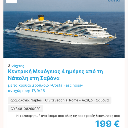
3
νύχτες
Κεντρική Μεσόγειος 4 ημέρες από τη
Νάπολη στη Σαβόνα
με το κρουαζιερόπλοιο »Costa Fascinosa«
αναχώρηση: 17/9/26
δρομολόγιο: Naples - Civitavecchia, Rome - Αζαξιό - Σαβόνα
CY348108260920
Η καλύτερη τιμή ανά άτομο από όλες τις προσφορές ξεκινώντας από
199 €