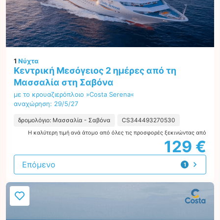
1
Νύχτα
Κεντρική Μεσόγειος 2 ημέρες από τη
Μασσαλία στη Σαβόνα
με το κρουαζιερόπλοιο »Costa Serena«
αναχώρηση: 29/5/27
δρομολόγιο: Μασσαλία - Σαβόνα
CS344493270530
Η καλύτερη τιμή ανά άτομο από όλες τις προσφορές ξεκινώντας από
129 €
Επόμενο
1
προσφορά