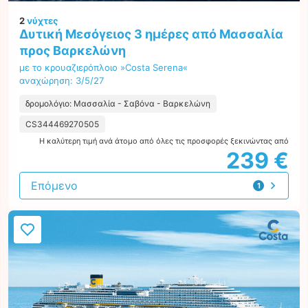
2
νύχτες
Δυτική Μεσόγειος 3 ημέρες από Μασσαλία
προς Βαρκελώνη
με το κρουαζιερόπλοιο »Costa Serena«
αναχώρηση: 3/5/27
δρομολόγιο: Μασσαλία - Σαβόνα - Βαρκελώνη
CS344469270505
Η καλύτερη τιμή ανά άτομο από όλες τις προσφορές ξεκινώντας από
239 €
Επόμενο
1
προσφορά