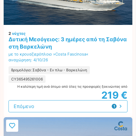
2
νύχτες
Δυτική Μεσόγειος: 3 ημέρες από τη Σαβόνα
στη Βαρκελώνη
με το κρουαζιερόπλοιο »Costa Fascinosa«
αναχώρηση: 4/10/26
δρομολόγιο: Σαβόνα - Εν πλω - Βαρκελώνη
CY365495261006
Η καλύτερη τιμή ανά άτομο από όλες τις προσφορές ξεκινώντας από
219 €
Επόμενο
1
προσφορά