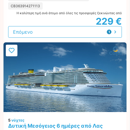
CB363914271113
Η καλύτερη τιμή ανά άτομο από όλες τις προσφορές ξεκινώντας από
229 €
Επόμενο
1
προσφορά
5
νύχτες
Δυτική Μεσόγειος 6 ημέρες από Λας