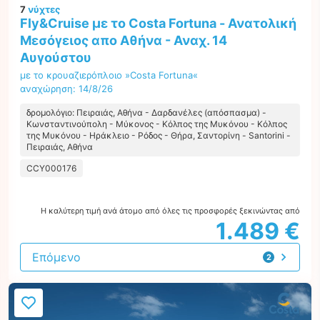
7
νύχτες
Fly&Cruise με το Costa Fortuna - Ανατολική
Μεσόγειος απο Αθήνα - Αναχ. 14
Αυγούστου
με το κρουαζιερόπλοιο »Costa Fortuna«
αναχώρηση: 14/8/26
δρομολόγιο: Πειραιάς, Αθήνα - Δαρδανέλες (απόσπασμα) -
Κωνσταντινούπολη - Μύκονος - Κόλπος της Μυκόνου - Κόλπος
της Μυκόνου - Ηράκλειο - Ρόδος - Θήρα, Σαντορίνη - Santorini -
Πειραιάς, Αθήνα
CCY000176
Η καλύτερη τιμή ανά άτομο από όλες τις προσφορές ξεκινώντας από
1.489 €
Επόμενο
2
προτάσεις