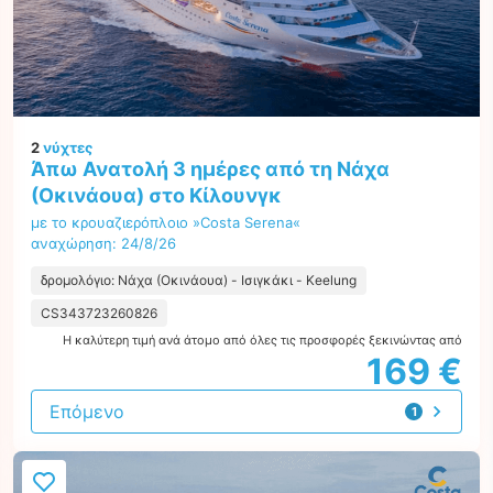
2
νύχτες
Άπω Ανατολή 3 ημέρες από τη Νάχα
(Οκινάουα) στο Κίλουνγκ
με το κρουαζιερόπλοιο »Costa Serena«
αναχώρηση: 24/8/26
δρομολόγιο: Νάχα (Οκινάουα) - Ισιγκάκι - Keelung
CS343723260826
Η καλύτερη τιμή ανά άτομο από όλες τις προσφορές ξεκινώντας από
169 €
Επόμενο
1
προσφορά