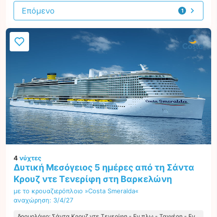
Επόμενο
1
προσφορά
4
νύχτες
Δυτική Μεσόγειος 5 ημέρες από τη Σάντα
Κρουζ ντε Τενερίφη στη Βαρκελώνη
με το κρουαζιερόπλοιο »Costa Smeralda«
αναχώρηση: 3/4/27
δρομολόγιο: Σάντα Κρουζ ντε Τενερίφη - Εν πλω - Ταγγέρη - Εν