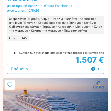
με το κρουαζιερόπλοιο »Costa Fascinosa«
αναχώρηση: 12/8/26
δρομολόγιο: Πειραιάς, Αθήνα - Εν πλω - Βαλέτα - Κρουαζιέρα
στο Ιόνιο Πέλαγος - Κρουαζιέρα στο Ιόνιο Πέλαγος - Κατάνια -
Ορίζοντας της Αίτνας - Ταράντο - Αργοστόλι - Μύκονος - Κόλπος
της Μυκόνου - Κόλπος της Μυκόνου - Πειραιάς, Αθήνα
CCY000145
Η καλύτερη τιμή ανά άτομο από όλες τις προσφορές ξεκινώντας από
1.507 €
Επόμενο
2
προτάσεις