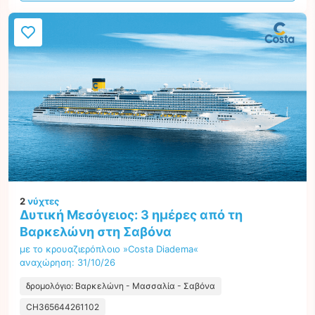
2
νύχτες
Δυτική Μεσόγειος: 3 ημέρες από τη
Βαρκελώνη στη Σαβόνα
με το κρουαζιερόπλοιο »Costa Diadema«
αναχώρηση: 31/10/26
δρομολόγιο: Βαρκελώνη - Μασσαλία - Σαβόνα
CH365644261102