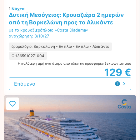
1
Νύχτα
Δυτική Μεσόγειος: Κρουαζιέρα 2 ημερών
από τη Βαρκελώνη προς το Αλικάντε
με το κρουαζιερόπλοιο »Costa Diadema«
αναχώρηση: 3/10/27
δρομολόγιο: Βαρκελώνη - Εν πλω - Εν πλω - Αλικάντε
CH365910271004
Η καλύτερη τιμή ανά άτομο από όλες τις προσφορές ξεκινώντας από
129 €
Επόμενο
1
προσφορά