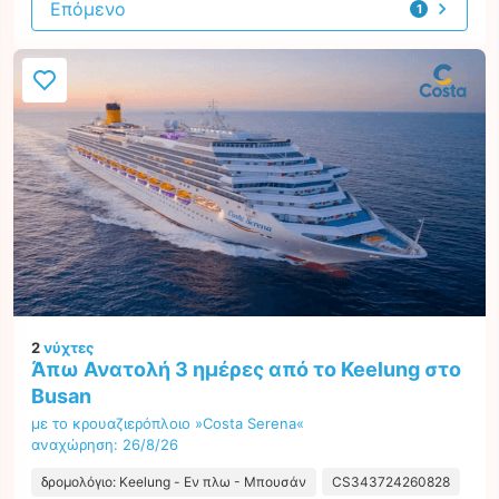
Επόμενο
1
προσφορά
2
νύχτες
Άπω Ανατολή 3 ημέρες από το Keelung στο
Busan
με το κρουαζιερόπλοιο »Costa Serena«
αναχώρηση: 26/8/26
δρομολόγιο: Keelung - Εν πλω - Μπουσάν
CS343724260828