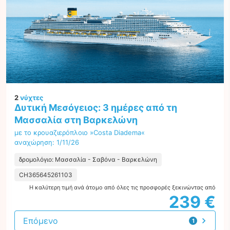
2
νύχτες
Δυτική Μεσόγειος: 3 ημέρες από τη
Μασσαλία στη Βαρκελώνη
με το κρουαζιερόπλοιο »Costa Diadema«
αναχώρηση: 1/11/26
δρομολόγιο: Μασσαλία - Σαβόνα - Βαρκελώνη
CH365645261103
Η καλύτερη τιμή ανά άτομο από όλες τις προσφορές ξεκινώντας από
239 €
Επόμενο
1
προσφορά