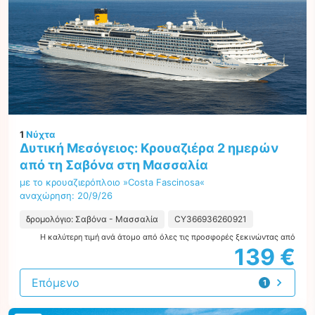
1
Νύχτα
Δυτική Μεσόγειος: Κρουαζιέρα 2 ημερών
από τη Σαβόνα στη Μασσαλία
με το κρουαζιερόπλοιο »Costa Fascinosa«
αναχώρηση: 20/9/26
δρομολόγιο: Σαβόνα - Μασσαλία
CY366936260921
Η καλύτερη τιμή ανά άτομο από όλες τις προσφορές ξεκινώντας από
139 €
Επόμενο
1
προσφορά