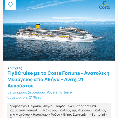
7
νύχτες
Fly&Cruise με το Costa Fortuna - Ανατολική
Μεσόγειος απο Αθήνα - Αναχ. 21
Αυγούστου
με το κρουαζιερόπλοιο »Costa Fortuna«
αναχώρηση: 21/8/26
δρομολόγιο: Πειραιάς, Αθήνα - Δαρδανέλες (απόσπασμα) -
Κωνσταντινούπολη - Μύκονος - Κόλπος της Μυκόνου - Κόλπος
της Μυκόνου - Ηράκλειο - Ρόδος - Θήρα, Σαντορίνη - Santorini -