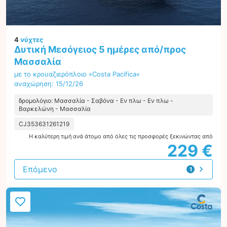
4
νύχτες
Δυτική Μεσόγειος 5 ημέρες από/προς
Μασσαλία
με το κρουαζιερόπλοιο »Costa Pacifica«
αναχώρηση: 15/12/26
δρομολόγιο: Μασσαλία - Σαβόνα - Εν πλω - Εν πλω -
Βαρκελώνη - Μασσαλία
CJ353631261219
Η καλύτερη τιμή ανά άτομο από όλες τις προσφορές ξεκινώντας από
229 €
Επόμενο
1
προσφορά