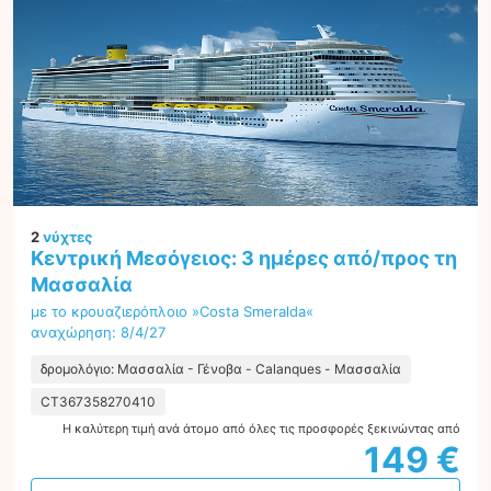
2
νύχτες
Κεντρική Μεσόγειος: 3 ημέρες από/προς τη
Μασσαλία
με το κρουαζιερόπλοιο »Costa Smeralda«
αναχώρηση: 8/4/27
δρομολόγιο: Μασσαλία - Γένοβα - Calanques - Μασσαλία
CT367358270410
Η καλύτερη τιμή ανά άτομο από όλες τις προσφορές ξεκινώντας από
149 €