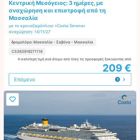
Κεντρική Μεσόγειος: 3 ημέρες, με
αναχώρηση και επιστροφή από τη
Μασσαλία
με το κρουαζιερόπλοιο »Costa Serena«
αναχώρηση: 14/11/27
δρομολόγιο: Μασσαλία - Σαβόνα - Μασσαλία
CS363918271116
Η καλύτερη τιμή ανά άτομο από όλες τις προσφορές ξεκινώντας από
209 €
Επόμενο
1
προσφορά