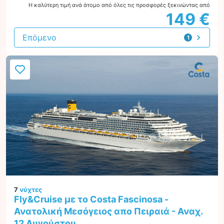
Η καλύτερη τιμή ανά άτομο από όλες τις προσφορές ξεκινώντας από
149 €
Επόμενο
1
προσφορά
7
νύχτες
Fly&Cruise με το Costa Fascinosa -
Ανατολική Μεσόγειος απο Πειραιά - Αναχ.
12 Αυγούστου