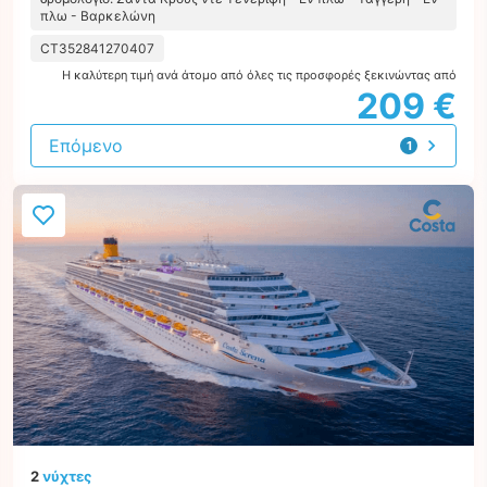
πλω - Βαρκελώνη
CT352841270407
Η καλύτερη τιμή ανά άτομο από όλες τις προσφορές ξεκινώντας από
209 €
Επόμενο
1
προσφορά
2
νύχτες