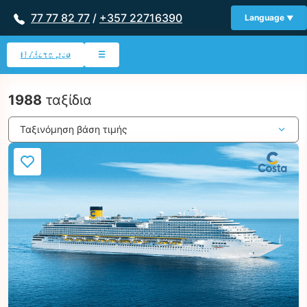
77 77 82 77
/
+357 22716390
Language
Η Λίστα μου
☰
1988
ταξίδια