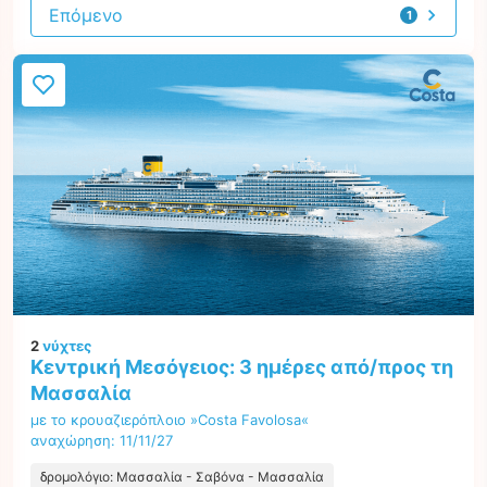
Επόμενο
1
προσφορά
2
νύχτες
Κεντρική Μεσόγειος: 3 ημέρες από/προς τη
Μασσαλία
με το κρουαζιερόπλοιο »Costa Favolosa«
αναχώρηση: 11/11/27
δρομολόγιο: Μασσαλία - Σαβόνα - Μασσαλία