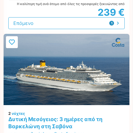
Η καλύτερη τιμή ανά άτομο από όλες τις προσφορές ξεκινώντας από
239 €
Επόμενο
1
προσφορά
2
νύχτες
Δυτική Μεσόγειος: 3 ημέρες από τη
Βαρκελώνη στη Σαβόνα