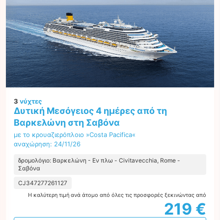
3
νύχτες
Δυτική Μεσόγειος 4 ημέρες από τη
Βαρκελώνη στη Σαβόνα
με το κρουαζιερόπλοιο »Costa Pacifica«
αναχώρηση: 24/11/26
δρομολόγιο: Βαρκελώνη - Εν πλω - Civitavecchia, Rome -
Σαβόνα
CJ347277261127
Η καλύτερη τιμή ανά άτομο από όλες τις προσφορές ξεκινώντας από
219 €