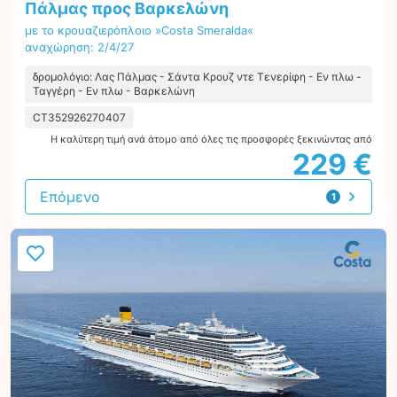
Πάλμας προς Βαρκελώνη
με το κρουαζιερόπλοιο »Costa Smeralda«
αναχώρηση: 2/4/27
δρομολόγιο: Λας Πάλμας - Σάντα Κρουζ ντε Τενερίφη - Εν πλω -
Ταγγέρη - Εν πλω - Βαρκελώνη
CT352926270407
Η καλύτερη τιμή ανά άτομο από όλες τις προσφορές ξεκινώντας από
229 €
Επόμενο
1
προσφορά