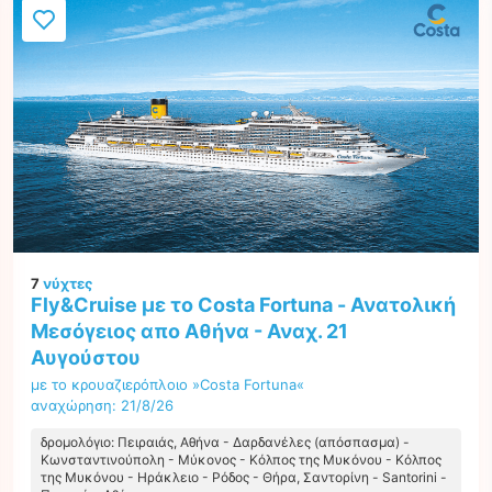
7
νύχτες
Fly&Cruise με το Costa Fortuna - Ανατολική
Μεσόγειος απο Αθήνα - Αναχ. 21
Αυγούστου
με το κρουαζιερόπλοιο »Costa Fortuna«
αναχώρηση: 21/8/26
δρομολόγιο: Πειραιάς, Αθήνα - Δαρδανέλες (απόσπασμα) -
Κωνσταντινούπολη - Μύκονος - Κόλπος της Μυκόνου - Κόλπος
της Μυκόνου - Ηράκλειο - Ρόδος - Θήρα, Σαντορίνη - Santorini -