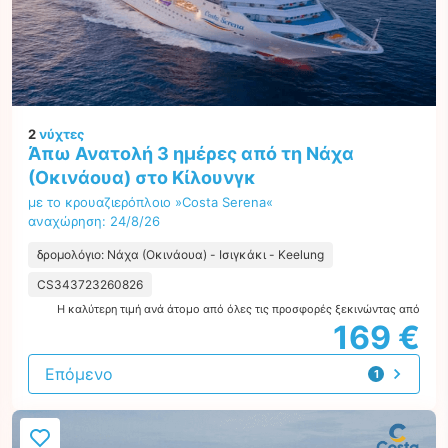
2
νύχτες
Άπω Ανατολή 3 ημέρες από τη Νάχα
(Οκινάουα) στο Κίλουνγκ
με το κρουαζιερόπλοιο »Costa Serena«
αναχώρηση: 24/8/26
δρομολόγιο: Νάχα (Οκινάουα) - Ισιγκάκι - Keelung
CS343723260826
Η καλύτερη τιμή ανά άτομο από όλες τις προσφορές ξεκινώντας από
169 €
Επόμενο
1
προσφορά