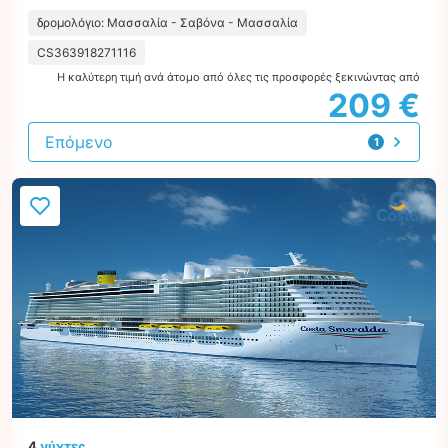
δρομολόγιο: Μασσαλία - Σαβόνα - Μασσαλία
CS363918271116
Η καλύτερη τιμή ανά άτομο από όλες τις προσφορές ξεκινώντας από
209 €
Επόμενο
1
προσφορά
4
νύχτες