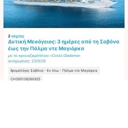
2
νύχτες
Δυτική Μεσόγειος: 3 ημέρες από τη Σαβόνα
έως την Πάλμα ντε Μαγιόρκα
με το κρουαζιερόπλοιο »Costa Diadema«
αναχώρηση: 23/9/26
δρομολόγιο: Σαβόνα - Εν πλω - Πάλμα ντε Μαγιόρκα
CH365138260925
Η καλύτερη τιμή ανά άτομο από όλες τις προσφορές ξεκινώντας από
249 €
Επόμενο
1
προσφορά