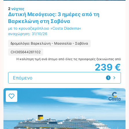
2
νύχτες
Δυτική Μεσόγειος: 3 ημέρες από τη
Βαρκελώνη στη Σαβόνα
με το κρουαζιερόπλοιο »Costa Diadema«
αναχώρηση: 31/10/26
δρομολόγιο: Βαρκελώνη - Μασσαλία - Σαβόνα
CH365644261102
Η καλύτερη τιμή ανά άτομο από όλες τις προσφορές ξεκινώντας από
239 €
Επόμενο
1
προσφορά