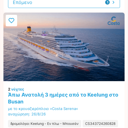
Επόμενο
1
προσφορά
2
νύχτες
Άπω Ανατολή 3 ημέρες από το Keelung στο
Busan
με το κρουαζιερόπλοιο »Costa Serena«
αναχώρηση: 26/8/26
δρομολόγιο: Keelung - Εν πλω - Μπουσάν
CS343724260828