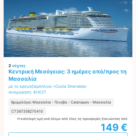
2
νύχτες
Κεντρική Μεσόγειος: 3 ημέρες από/προς τη
Μασσαλία
με το κρουαζιερόπλοιο »Costa Smeralda«
αναχώρηση: 8/4/27
δρομολόγιο: Μασσαλία - Γένοβα - Calanques - Μασσαλία
CT367358270410
Η καλύτερη τιμή ανά άτομο από όλες τις προσφορές ξεκινώντας από
149 €