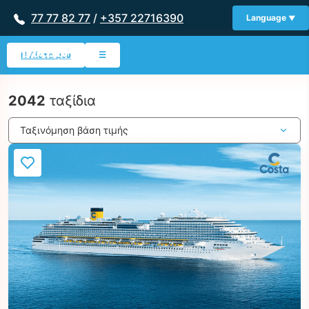
77 77 82 77
/
+357 22716390
Language
Η Λίστα μου
☰
2042
ταξίδια