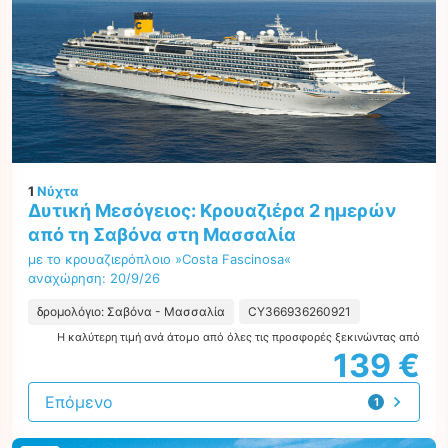
1
Νύχτα
Δυτική Μεσόγειος: Κρουαζιέρα 2 ημερών
από τη Σαβόνα στη Μασσαλία
με το κρουαζιερόπλοιο »Costa Fascinosa«
αναχώρηση: 20/9/26
δρομολόγιο: Σαβόνα - Μασσαλία
CY366936260921
Η καλύτερη τιμή ανά άτομο από όλες τις προσφορές ξεκινώντας από
139 €
Επόμενο
1
προσφορά