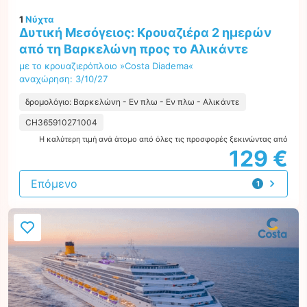
1
Νύχτα
Δυτική Μεσόγειος: Κρουαζιέρα 2 ημερών
από τη Βαρκελώνη προς το Αλικάντε
με το κρουαζιερόπλοιο »Costa Diadema«
αναχώρηση: 3/10/27
δρομολόγιο: Βαρκελώνη - Εν πλω - Εν πλω - Αλικάντε
CH365910271004
Η καλύτερη τιμή ανά άτομο από όλες τις προσφορές ξεκινώντας από
129 €
Επόμενο
1
προσφορά