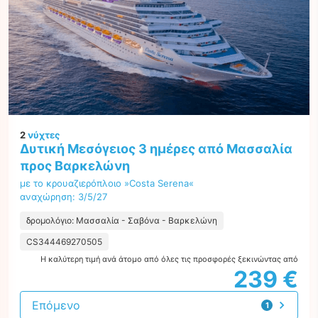
2
νύχτες
Δυτική Μεσόγειος 3 ημέρες από Μασσαλία
προς Βαρκελώνη
με το κρουαζιερόπλοιο »Costa Serena«
αναχώρηση: 3/5/27
δρομολόγιο: Μασσαλία - Σαβόνα - Βαρκελώνη
CS344469270505
Η καλύτερη τιμή ανά άτομο από όλες τις προσφορές ξεκινώντας από
239 €
Επόμενο
1
προσφορά