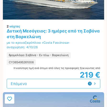
2
νύχτες
Δυτική Μεσόγειος: 3 ημέρες από τη Σαβόνα
στη Βαρκελώνη
με το κρουαζιερόπλοιο »Costa Fascinosa«
αναχώρηση: 4/10/26
δρομολόγιο: Σαβόνα - Εν πλω - Βαρκελώνη
CY365495261006
Η καλύτερη τιμή ανά άτομο από όλες τις προσφορές ξεκινώντας από
219 €
Επόμενο
1
προσφορά