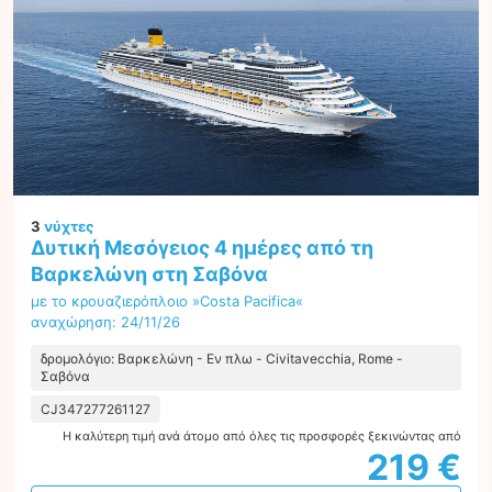
3
νύχτες
Δυτική Μεσόγειος 4 ημέρες από τη
Βαρκελώνη στη Σαβόνα
με το κρουαζιερόπλοιο »Costa Pacifica«
αναχώρηση: 24/11/26
δρομολόγιο: Βαρκελώνη - Εν πλω - Civitavecchia, Rome -
Σαβόνα
CJ347277261127
Η καλύτερη τιμή ανά άτομο από όλες τις προσφορές ξεκινώντας από
219 €