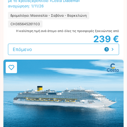
με το κρουαζιερόπλοιο »Costa Diadema«
αναχώρηση: 1/11/26
δρομολόγιο: Μασσαλία - Σαβόνα - Βαρκελώνη
CH365645261103
Η καλύτερη τιμή ανά άτομο από όλες τις προσφορές ξεκινώντας από
239 €
Επόμενο
1
προσφορά