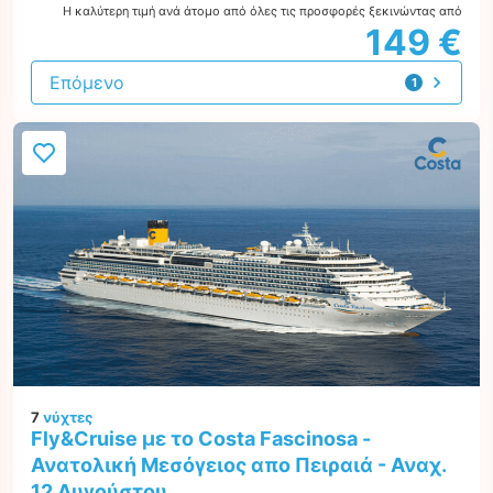
Η καλύτερη τιμή ανά άτομο από όλες τις προσφορές ξεκινώντας από
149 €
Επόμενο
1
προσφορά
7
νύχτες
Fly&Cruise με το Costa Fascinosa -
Ανατολική Μεσόγειος απο Πειραιά - Αναχ.
12 Αυγούστου