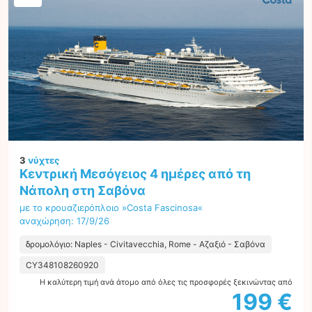
3
νύχτες
Κεντρική Μεσόγειος 4 ημέρες από τη
Νάπολη στη Σαβόνα
με το κρουαζιερόπλοιο »Costa Fascinosa«
αναχώρηση: 17/9/26
δρομολόγιο: Naples - Civitavecchia, Rome - Αζαξιό - Σαβόνα
CY348108260920
Η καλύτερη τιμή ανά άτομο από όλες τις προσφορές ξεκινώντας από
199 €