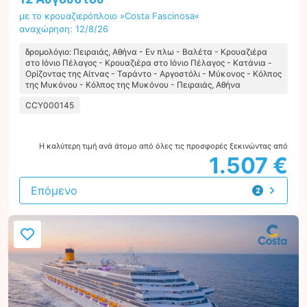
με το κρουαζιερόπλοιο »Costa Fascinosa«
αναχώρηση: 12/8/26
δρομολόγιο: Πειραιάς, Αθήνα - Εν πλω - Βαλέτα - Κρουαζιέρα
στο Ιόνιο Πέλαγος - Κρουαζιέρα στο Ιόνιο Πέλαγος - Κατάνια -
Ορίζοντας της Αίτνας - Ταράντο - Αργοστόλι - Μύκονος - Κόλπος
της Μυκόνου - Κόλπος της Μυκόνου - Πειραιάς, Αθήνα
CCY000145
Η καλύτερη τιμή ανά άτομο από όλες τις προσφορές ξεκινώντας από
1.507 €
Επόμενο
2
προτάσεις