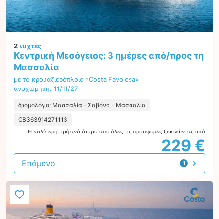
2
νύχτες
Κεντρική Μεσόγειος: 3 ημέρες από/προς τη
Μασσαλία
με το κρουαζιερόπλοιο »Costa Favolosa«
αναχώρηση: 11/11/27
δρομολόγιο: Μασσαλία - Σαβόνα - Μασσαλία
CB363914271113
Η καλύτερη τιμή ανά άτομο από όλες τις προσφορές ξεκινώντας από
229 €
Επόμενο
1
προσφορά