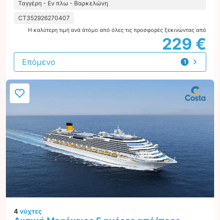
Ταγγέρη - Εν πλω - Βαρκελώνη
CT352926270407
Η καλύτερη τιμή ανά άτομο από όλες τις προσφορές ξεκινώντας από
229 €
Επόμενο
1
προσφορά
4
νύχτες