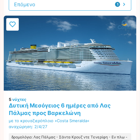
Επόμενο
1
προσφορά
5
νύχτες
Δυτική Μεσόγειος 6 ημέρες από Λας
Πάλμας προς Βαρκελώνη
με το κρουαζιερόπλοιο »Costa Smeralda«
αναχώρηση: 2/4/27
δρομολόγιο: Λας Πάλμας - Σάντα Κρουζ ντε Τενερίφη - Εν πλω -