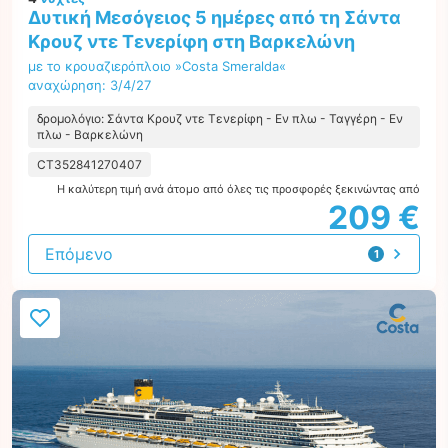
Δυτική Μεσόγειος 5 ημέρες από τη Σάντα
Κρουζ ντε Τενερίφη στη Βαρκελώνη
με το κρουαζιερόπλοιο »Costa Smeralda«
αναχώρηση: 3/4/27
δρομολόγιο: Σάντα Κρουζ ντε Τενερίφη - Εν πλω - Ταγγέρη - Εν
πλω - Βαρκελώνη
CT352841270407
Η καλύτερη τιμή ανά άτομο από όλες τις προσφορές ξεκινώντας από
209 €
Επόμενο
1
προσφορά