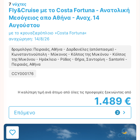
7
νύχτες
Fly&Cruise με το Costa Fortuna - Ανατολική
Μεσόγειος απο Αθήνα - Αναχ. 14
Αυγούστου
με το κρουαζιερόπλοιο »Costa Fortuna«
αναχώρηση: 14/8/26
δρομολόγιο: Πειραιάς, Αθήνα - Δαρδανέλες (απόσπασμα) -
Κωνσταντινούπολη - Μύκονος - Κόλπος της Μυκόνου - Κόλπος
της Μυκόνου - Ηράκλειο - Ρόδος - Θήρα, Σαντορίνη - Santorini -
Πειραιάς, Αθήνα
CCY000176
Η καλύτερη τιμή ανά άτομο από όλες τις προσφορές ξεκινώντας από
1.489 €
Επόμενο
2
προτάσεις