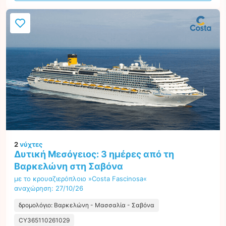
2
νύχτες
Δυτική Μεσόγειος: 3 ημέρες από τη
Βαρκελώνη στη Σαβόνα
με το κρουαζιερόπλοιο »Costa Fascinosa«
αναχώρηση: 27/10/26
δρομολόγιο: Βαρκελώνη - Μασσαλία - Σαβόνα
CY365110261029