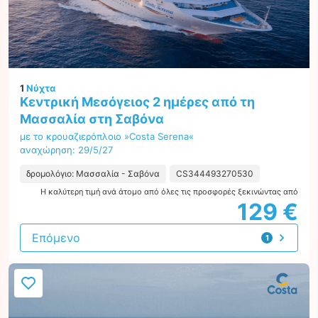
1
Νύχτα
Κεντρική Μεσόγειος 2 ημέρες από τη
Μασσαλία στη Σαβόνα
με το κρουαζιερόπλοιο »Costa Serena«
αναχώρηση: 29/5/27
δρομολόγιο: Μασσαλία - Σαβόνα
CS344493270530
Η καλύτερη τιμή ανά άτομο από όλες τις προσφορές ξεκινώντας από
129 €
Επόμενο
1
προσφορά