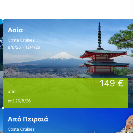
Ασία
Costa Cruises
8/8/26 - 12/4/29
149 €
από
επί 26/8/26
Από Πειραιά
Costa Cruises