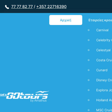
77 77 82 77
/
+357 22716390
Αρχική
Εταιρείες κρο
Carnival
Celebrity 
Celestyal
Costa Cru
Cunard
Disney Cr
Explora J
Holland A
MSC Crui