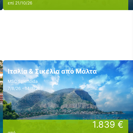
επί 21/10/26
Ιταλία & Σικελία από Μάλτα
MSC Splendida
7/8/26 - 14/8/26
1.839 €
από