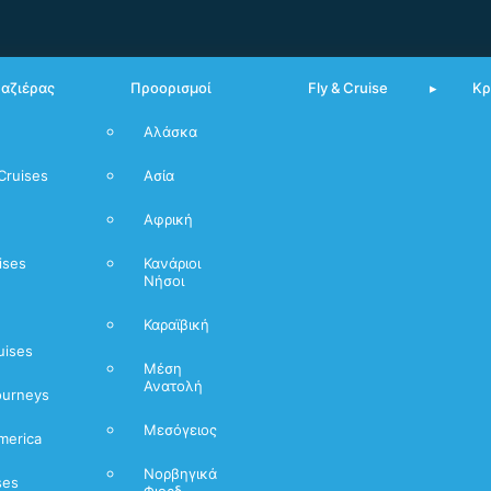
υαζιέρας
Προορισμοί
Fly & Cruise
Κρ
Αλάσκα
Από Πειραιά
Cruises
Ασία
Μεσόγειος
Αφρική
Νορβηγικά
Φιόρδ
ises
Κανάριοι
Νήσοι
Καραϊβική
uises
Μέση
Ανατολή
ourneys
Μεσόγειος
merica
Νορβηγικά
ses