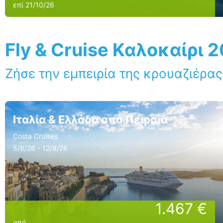
επί 21/10/26
Fly & Cruise Καλοκαίρι 
Ζήσε την εμπειρία της κρουαζιέρας
Ιταλία & Ελλάδα από Πειραιά
Costa Cruises
5/8/26 - 12/8/26
1.467 €
από