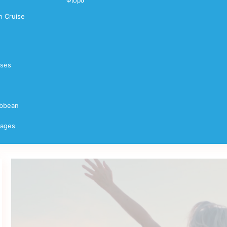
Φιορδ
 Cruise
ises
ibbean
yages