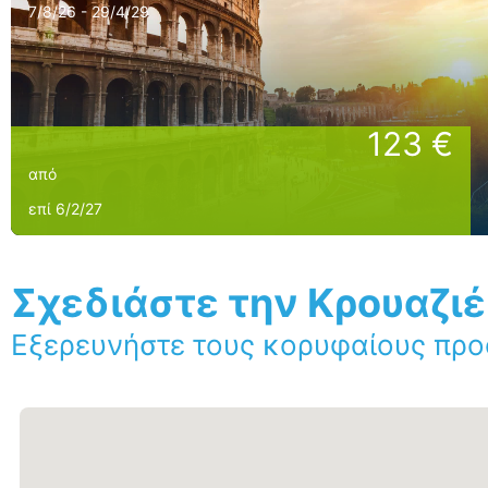
7/8/26 - 29/4/29
123 €
από
επί 6/2/27
Σχεδιάστε την Κρουαζι
Εξερευνήστε τους κορυφαίους προ