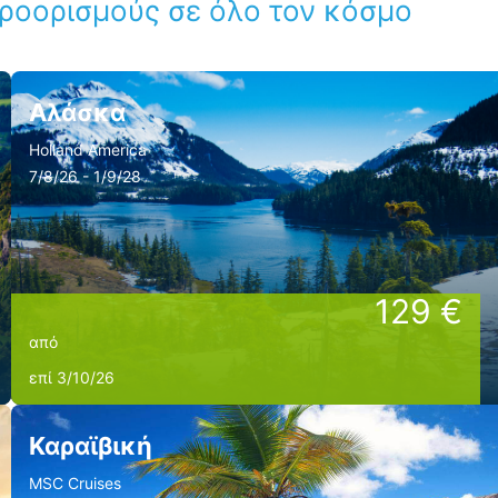
προορισμούς σε όλο τον κόσμο
Αλάσκα
Holland America
7/8/26 - 1/9/28
129 €
από
επί 3/10/26
Καραϊβική
MSC Cruises