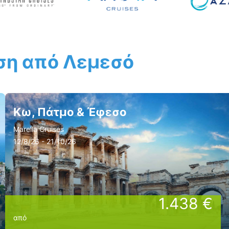
αση από Λεμεσό
Κω, Πάτμο & Έφεσο
Marella Cruises
12/8/26 - 21/10/26
1.438 €
από