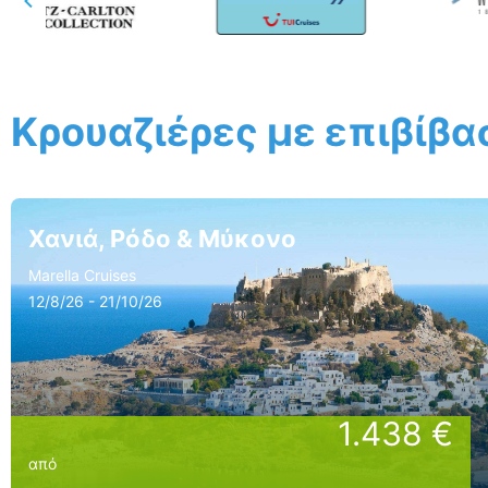
Κρουαζιέρες με επιβίβ
Χανιά, Ρόδο & Μύκονο
Marella Cruises
12/8/26 - 21/10/26
1.438 €
από