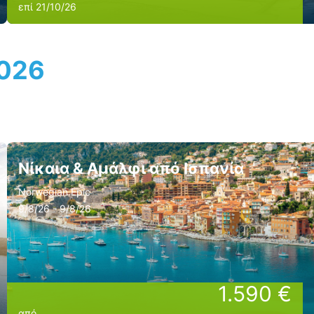
επί 21/10/26
2026
Νίκαια & Αμάλφι από Ισπανία
Norwegian Epic
9/8/26 - 9/8/26
1.590 €
από