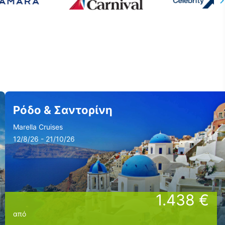
Ρόδο & Σαντορίνη
Marella Cruises
12/8/26 - 21/10/26
1.438 €
από