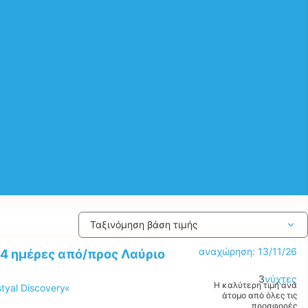
αναχώρηση: 13/11/26
4 ημέρες από/προς Λαύριο
3
νύχτες
Η καλύτερη τιμή ανά
tyal Discovery«
άτομο από όλες τις
προσφορές