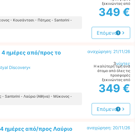
ξεκινώντας από
349 €
κονος - Κουσάντασι - Πάτμος - Santorini -
Επόμενο
1
προσφορά
αναχώρηση: 21/11/26
 4 ημέρες από/προς το
3
νύχτες
Η καλύτερη τιμή ανά
tyal Discovery«
άτομο από όλες τις
προσφορές
ξεκινώντας από
349 €
 - Santorini - Λαύριο (Αθήνα) - Μύκονος -
Επόμενο
1
προσφορά
αναχώρηση: 20/11/26
4 ημέρες από/προς Λαύριο