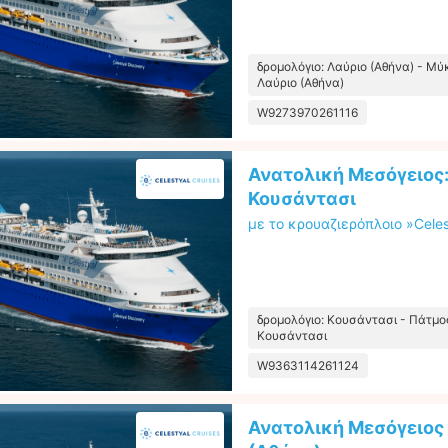
δρομολόγιο: Λαύριο (Αθήνα) - Μύ
Λαύριο (Αθήνα)
W9273970261116
Ανατολική Μεσόγειος:
Κουσάντασι
με το κρουαζιερόπλοιο »Celes
δρομολόγιο: Κουσάντασι - Πάτμος
Κουσάντασι
W9363114261124
Ανατολική Μεσόγειος 