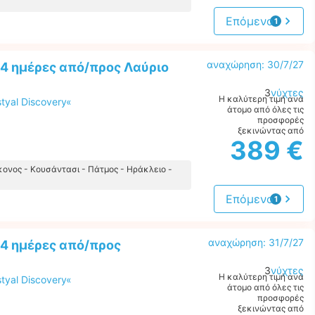
Επόμενο
1
προσφορά
αναχώρηση: 30/7/27
4 ημέρες από/προς Λαύριο
3
νύχτες
Η καλύτερη τιμή ανά
tyal Discovery«
άτομο από όλες τις
προσφορές
ξεκινώντας από
389 €
κονος - Κουσάντασι - Πάτμος - Ηράκλειο -
Επόμενο
1
προσφορά
αναχώρηση: 31/7/27
 4 ημέρες από/προς
3
νύχτες
Η καλύτερη τιμή ανά
tyal Discovery«
άτομο από όλες τις
προσφορές
ξεκινώντας από