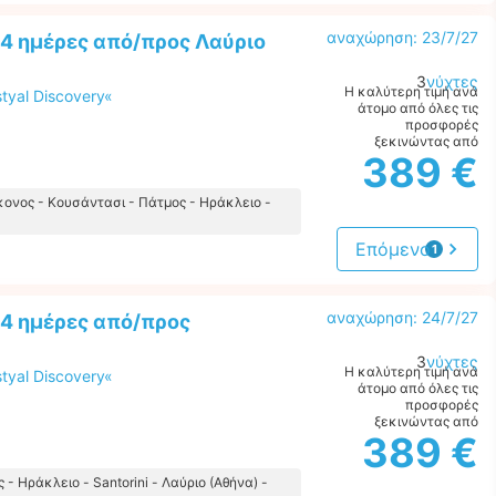
αναχώρηση: 23/7/27
4 ημέρες από/προς Λαύριο
3
νύχτες
Η καλύτερη τιμή ανά
tyal Discovery«
άτομο από όλες τις
προσφορές
ξεκινώντας από
389 €
κονος - Κουσάντασι - Πάτμος - Ηράκλειο -
Επόμενο
1
προσφορά
αναχώρηση: 24/7/27
 4 ημέρες από/προς
3
νύχτες
Η καλύτερη τιμή ανά
tyal Discovery«
άτομο από όλες τις
προσφορές
ξεκινώντας από
389 €
- Ηράκλειο - Santorini - Λαύριο (Αθήνα) -