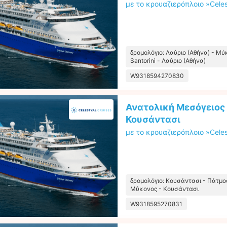
με το κρουαζιερόπλοιο »Celes
δρομολόγιο: Λαύριο (Αθήνα) - Μύ
Santorini - Λαύριο (Αθήνα)
W9318594270830
Ανατολική Μεσόγειος
Κουσάντασι
με το κρουαζιερόπλοιο »Celes
δρομολόγιο: Κουσάντασι - Πάτμος 
Μύκονος - Κουσάντασι
W9318595270831