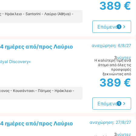
389 €
- Ηράκλειο - Santorini - Λαύριο (Αθήνα) -
Επόμενο
1
προσφορά
αναχώρηση: 6/8/27
4 ημέρες από/προς Λαύριο
3
νύχτες
Η καλύτερη τιμή ανά
tyal Discovery«
άτομο από όλες τις
προσφορές
ξεκινώντας από
389 €
κονος - Κουσάντασι - Πάτμος - Ηράκλειο -
Επόμενο
1
προσφορά
αναχώρηση: 27/8/27
4 ημέρες από/προς Λαύριο
3
νύχτες