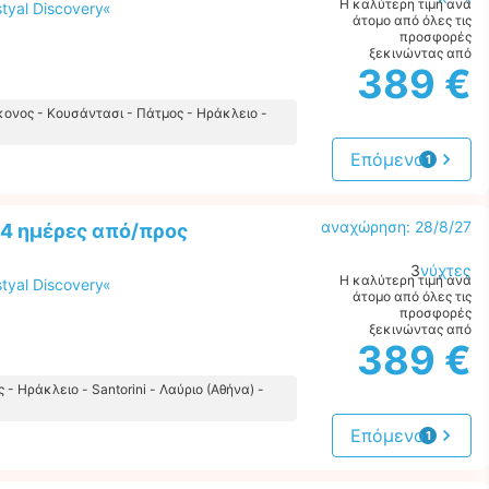
Η καλύτερη τιμή ανά
tyal Discovery«
άτομο από όλες τις
προσφορές
ξεκινώντας από
389 €
κονος - Κουσάντασι - Πάτμος - Ηράκλειο -
Επόμενο
1
προσφορά
αναχώρηση: 28/8/27
 4 ημέρες από/προς
3
νύχτες
Η καλύτερη τιμή ανά
tyal Discovery«
άτομο από όλες τις
προσφορές
ξεκινώντας από
389 €
- Ηράκλειο - Santorini - Λαύριο (Αθήνα) -
Επόμενο
1
προσφορά