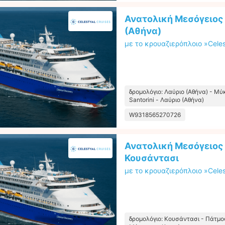
Ανατολική Μεσόγειος 
(Αθήνα)
με το κρουαζιερόπλοιο »Celes
δρομολόγιο: Λαύριο (Αθήνα) - Μύ
Santorini - Λαύριο (Αθήνα)
W9318565270726
Ανατολική Μεσόγειος
Κουσάντασι
με το κρουαζιερόπλοιο »Celes
δρομολόγιο: Κουσάντασι - Πάτμος 