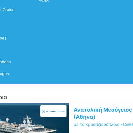
Φιορδ
 Cruise
ises
ibbean
yages
δια
Ανατολική Μεσόγειος 
(Αθήνα)
με το κρουαζιερόπλοιο »Celes