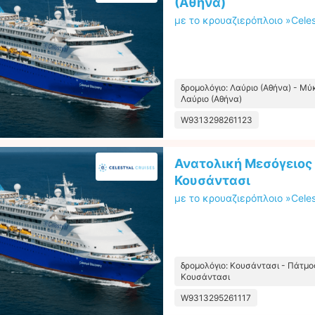
(Αθήνα)
με το κρουαζιερόπλοιο »Celes
δρομολόγιο: Λαύριο (Αθήνα) - Μύ
Λαύριο (Αθήνα)
W9313298261123
Ανατολική Μεσόγειος
Κουσάντασι
με το κρουαζιερόπλοιο »Celes
δρομολόγιο: Κουσάντασι - Πάτμος
Κουσάντασι
W9313295261117