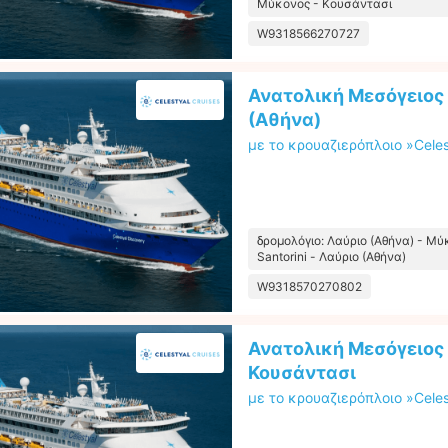
Μύκονος - Κουσάντασι
W9318566270727
Ανατολική Μεσόγειος 
(Αθήνα)
με το κρουαζιερόπλοιο »Celes
δρομολόγιο: Λαύριο (Αθήνα) - Μύ
Santorini - Λαύριο (Αθήνα)
W9318570270802
Ανατολική Μεσόγειος
Κουσάντασι
με το κρουαζιερόπλοιο »Celes