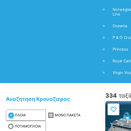
Norwegian
Line
Oceania
P & O Cru
Princess
Royal Car
Virgin Vo
334
ταξί
Αναζητηση Κρουαζιερας
ΠΛΟΙΑ
ΜΟΝΟ ΠΑΚΕΤΑ
ΠΟΤΑΜΟΠΛΟΙΑ