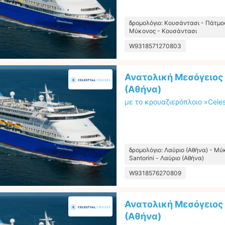
δρομολόγιο: Κουσάντασι - Πάτμος 
Μύκονος - Κουσάντασι
W9318571270803
Ανατολική Μεσόγειος 
(Αθήνα)
με το κρουαζιερόπλοιο »Celes
δρομολόγιο: Λαύριο (Αθήνα) - Μύ
Santorini - Λαύριο (Αθήνα)
W9318576270809
Ανατολική Μεσόγειος 
(Αθήνα)