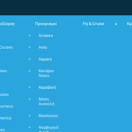
υαζιέρας
Προορισμοί
Fly & Cruise
Κρ
Αλάσκα
Από Πειραιά
Cruises
Ασία
Μεσόγειος
Αφρική
Νορβηγικά
Φιόρδ
ises
Κανάριοι
Νήσοι
Καραϊβική
uises
Μέση
Ανατολή
ourneys
Μεσόγειος
merica
Νορβηγικά
ses