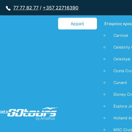
77 77 82 77
/
+357 22716390
Αρχική
Εταιρείες κρο
Carnival
Celebrity 
Celestyal
Costa Cru
Cunard
Disney Cr
Explora J
Holland A
MSC Crui