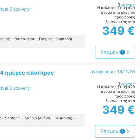
3
νύχτες
Η καλύτερη τιμή ανά
tyal Discovery«
άτομο από όλες τις
προσφορές
ξεκινώντας από
349 €
κονος - Κουσάντασι - Πάτμος - Santorini -
Επόμενο
1
προσφορά
αναχώρηση: 14/11/26
 4 ημέρες από/προς
3
νύχτες
Η καλύτερη τιμή ανά
tyal Discovery«
άτομο από όλες τις
προσφορές
ξεκινώντας από
349 €
 - Santorini - Λαύριο (Αθήνα) - Μύκονος -
Επόμενο
1
προσφορά