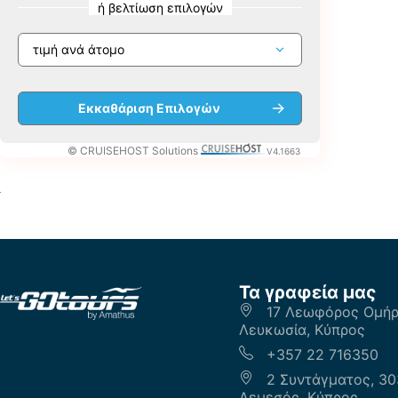
ή βελτίωση επιλογών
© CRUISEHOST Solutions
V4.1663
Τα γραφεία μας
17 Λεωφόρος Ομήρο
Λευκωσία, Κύπρος
+357 22 716350
2 Συντάγματος, 30
Λεμεσός, Κύπρος