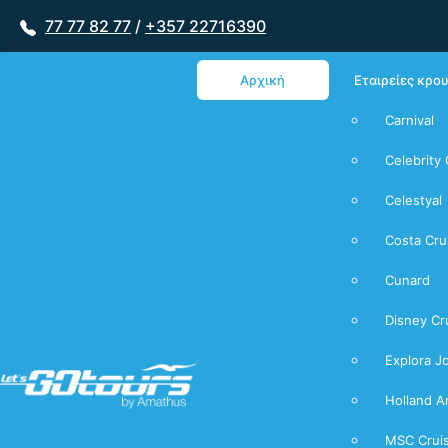
77 77 82 77
/
+357 22716390
Αρχική
Εταιρείες κρο
Carnival
Celebrity 
Celestyal
Costa Cru
Cunard
Disney Cr
Explora J
Holland A
MSC Crui