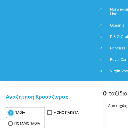
Norwegian
Line
Oceania
P & O Cru
Princess
Royal Car
Virgin Vo
0
ταξίδια
Αναζητηση Κρουαζιερας
Δυστυχώς 
ΠΛΟΙΑ
ΜΟΝΟ ΠΑΚΕΤΑ
ΠΟΤΑΜΟΠΛΟΙΑ