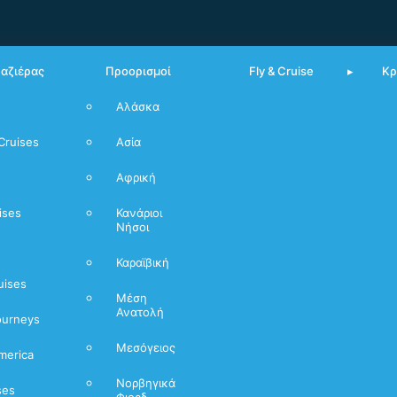
υαζιέρας
Προορισμοί
Fly & Cruise
Κρ
Αλάσκα
Από Πειραιά
Cruises
Ασία
Μεσόγειος
Αφρική
Νορβηγικά
Φιόρδ
ises
Κανάριοι
Νήσοι
Καραϊβική
uises
Μέση
Ανατολή
ourneys
Μεσόγειος
merica
Νορβηγικά
ses