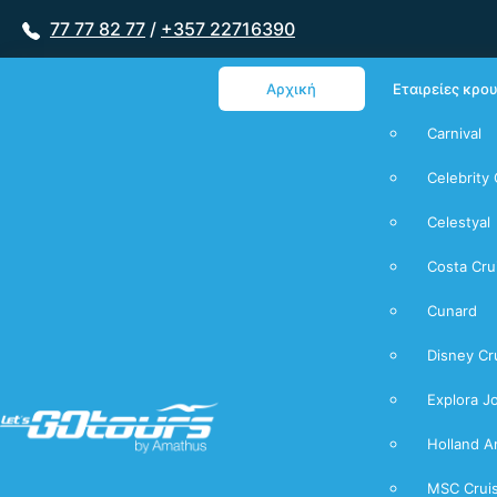
77 77 82 77
/
+357 22716390
Αρχική
Εταιρείες κρο
Carnival
Celebrity 
Celestyal
Costa Cru
Cunard
Disney Cr
Explora J
Holland A
MSC Crui