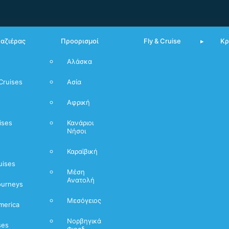
υαζιέρας
Προορισμοί
Fly & Cruise
Κρ
Αλάσκα
Από Πειραιά
Cruises
Ασία
Μεσόγειος
Αφρική
Νορβηγικά
Φιόρδ
ises
Κανάριοι
Νήσοι
Καραϊβική
uises
Μέση
Ανατολή
ourneys
Μεσόγειος
merica
Νορβηγικά
ses