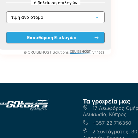
ή βελτίωση επιλογών
© CRUISEHOST Solutions
V4.1663
Τα γραφεία μας
17 Λεωφόρος Ομήρο
Λευκωσία, Κύπρος
+357 22 716350
2 Συντάγματος, 30
Λεμεσός, Κύπρος