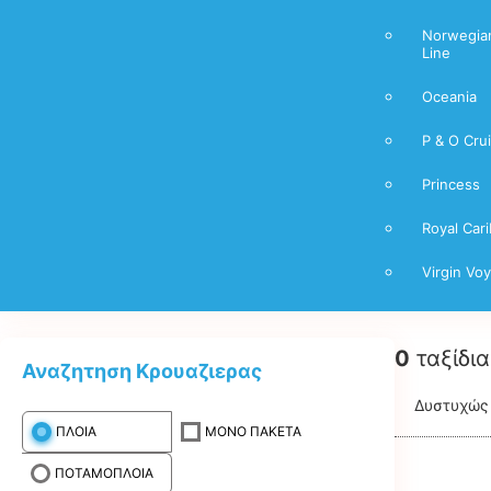
Norwegian
Line
Oceania
P & O Cru
Princess
Royal Car
Virgin Vo
0
ταξίδια
Αναζητηση Κρουαζιερας
Δυστυχώς 
ΠΛΟΙΑ
ΜΟΝΟ ΠΑΚΕΤΑ
ΠΟΤΑΜΟΠΛΟΙΑ