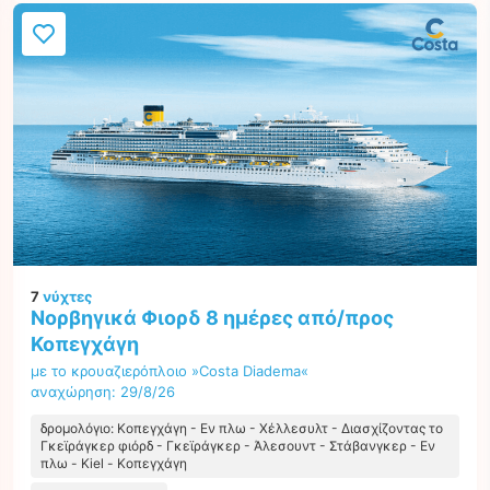
7
νύχτες
Νορβηγικά Φιορδ 8 ημέρες από/προς
Κοπεγχάγη
με το κρουαζιερόπλοιο »Costa Diadema«
αναχώρηση: 29/8/26
δρομολόγιο: Κοπεγχάγη - Εν πλω - Χέλλεσυλτ - Διασχίζοντας το
Γκεϊράγκερ φιόρδ - Γκεϊράγκερ - Άλεσουντ - Στάβανγκερ - Εν
πλω - Kiel - Κοπεγχάγη