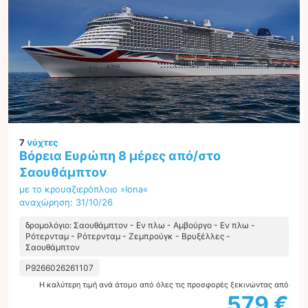
7
νύχτες
Βόρεια Ευρώπη 8 μέρες από/στο
Σαουθάμπτον
με το κρουαζιερόπλοιο »Iona«
αναχώρηση: 31/10/26
δρομολόγιο: Σαουθάμπτον - Εν πλω - Αμβούργο - Εν πλω -
Ρότερνταμ - Ρότερνταμ - Ζεμπρούγκ - Βρυξέλλες -
Σαουθάμπτον
P9266026261107
Η καλύτερη τιμή ανά άτομο από όλες τις προσφορές ξεκινώντας από
579 €