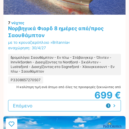
7
νύχτες
Νορβηγικά Φιορδ 8 ημέρες από/προς
Σαουθάμπτον
με το κρουαζιερόπλοιο »Britannia«
αναχώρηση: 30/4/27
δρομολόγιο: Σαουθάμπτον - Εν πλω - Στάβανγκερ - Όλντεν -
Innvikfjorden - Διασχίζοντας το Nordfjord - Σκιόλντεν -
Lustrafjord - Διασχίζοντας στο Sognefjord - Χάουγκεσουντ - Εν
πλω - Σαουθάμπτον
P3308657270507
Η καλύτερη τιμή ανά άτομο από όλες τις προσφορές ξεκινώντας από
699 €
Επόμενο
1
προσφορά