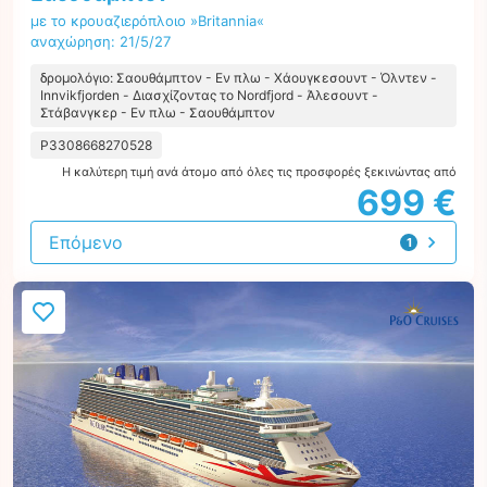
με το κρουαζιερόπλοιο »Britannia«
αναχώρηση: 21/5/27
δρομολόγιο: Σαουθάμπτον - Εν πλω - Χάουγκεσουντ - Όλντεν -
Innvikfjorden - Διασχίζοντας το Nordfjord - Άλεσουντ -
Στάβανγκερ - Εν πλω - Σαουθάμπτον
P3308668270528
Η καλύτερη τιμή ανά άτομο από όλες τις προσφορές ξεκινώντας από
699 €
Επόμενο
1
προσφορά