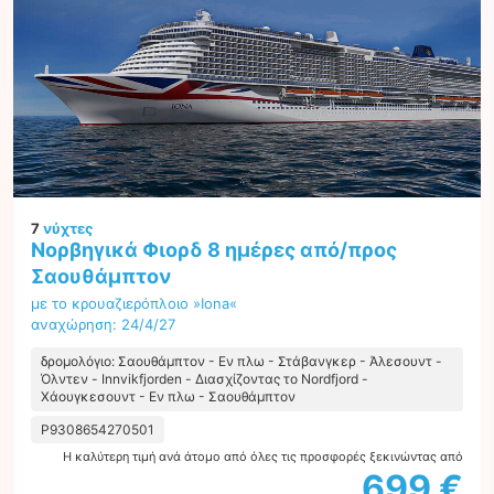
7
νύχτες
Νορβηγικά Φιορδ 8 ημέρες από/προς
Σαουθάμπτον
με το κρουαζιερόπλοιο »Iona«
αναχώρηση: 24/4/27
δρομολόγιο: Σαουθάμπτον - Εν πλω - Στάβανγκερ - Άλεσουντ -
Όλντεν - Innvikfjorden - Διασχίζοντας το Nordfjord -
Χάουγκεσουντ - Εν πλω - Σαουθάμπτον
P9308654270501
Η καλύτερη τιμή ανά άτομο από όλες τις προσφορές ξεκινώντας από
699 €