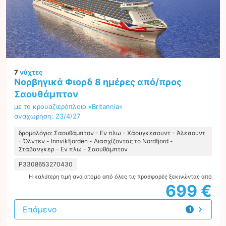
7
νύχτες
Νορβηγικά Φιορδ 8 ημέρες από/προς
Σαουθάμπτον
με το κρουαζιερόπλοιο »Britannia«
αναχώρηση: 23/4/27
δρομολόγιο: Σαουθάμπτον - Εν πλω - Χάουγκεσουντ - Άλεσουντ
- Όλντεν - Innvikfjorden - Διασχίζοντας το Nordfjord -
Στάβανγκερ - Εν πλω - Σαουθάμπτον
P3308653270430
Η καλύτερη τιμή ανά άτομο από όλες τις προσφορές ξεκινώντας από
699 €
Επόμενο
1
προσφορά