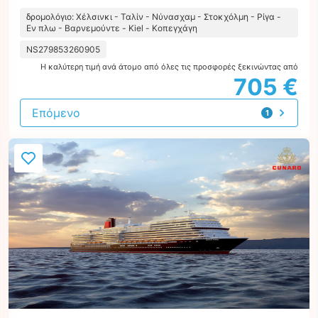
δρομολόγιο: Χέλσινκι - Ταλίν - Νύνασχαμ - Στοκχόλμη - Ρίγα -
Εν πλω - Βαρνεμούντε - Kiel - Κοπεγχάγη
NS279853260905
Η καλύτερη τιμή ανά άτομο από όλες τις προσφορές ξεκινώντας από
705 €
Επόμενο
1
προσφορά