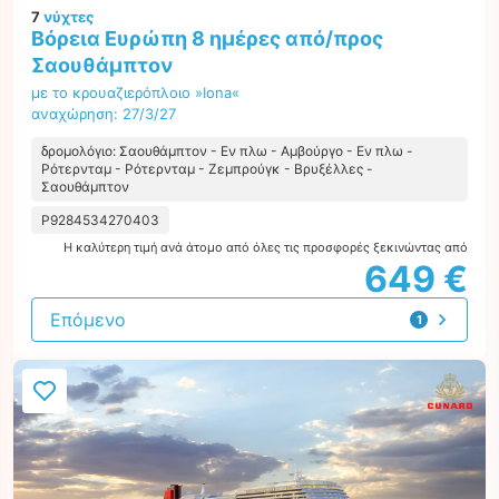
7
νύχτες
Βόρεια Ευρώπη 8 ημέρες από/προς
Σαουθάμπτον
με το κρουαζιερόπλοιο »Iona«
αναχώρηση: 27/3/27
δρομολόγιο: Σαουθάμπτον - Εν πλω - Αμβούργο - Εν πλω -
Ρότερνταμ - Ρότερνταμ - Ζεμπρούγκ - Βρυξέλλες -
Σαουθάμπτον
P9284534270403
Η καλύτερη τιμή ανά άτομο από όλες τις προσφορές ξεκινώντας από
649 €
Επόμενο
1
προσφορά