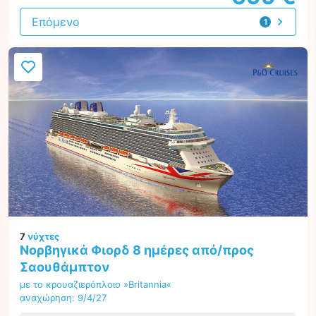
Επόμενο
1
προσφορά
7
νύχτες
Νορβηγικά Φιορδ 8 ημέρες από/προς
Σαουθάμπτον
με το κρουαζιερόπλοιο »Britannia«
αναχώρηση: 9/4/27