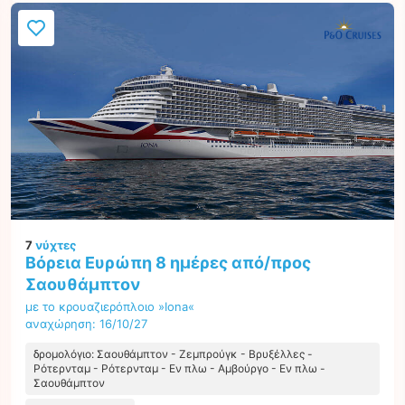
7
νύχτες
Βόρεια Ευρώπη 8 ημέρες από/προς
Σαουθάμπτον
με το κρουαζιερόπλοιο »Iona«
αναχώρηση: 16/10/27
δρομολόγιο: Σαουθάμπτον - Ζεμπρούγκ - Βρυξέλλες -
Ρότερνταμ - Ρότερνταμ - Εν πλω - Αμβούργο - Εν πλω -
Σαουθάμπτον