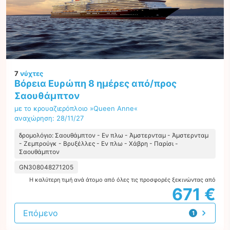
7
νύχτες
Βόρεια Ευρώπη 8 ημέρες από/προς
Σαουθάμπτον
με το κρουαζιερόπλοιο »Queen Anne«
αναχώρηση: 28/11/27
δρομολόγιο: Σαουθάμπτον - Εν πλω - Άμστερνταμ - Άμστερνταμ
- Ζεμπρούγκ - Βρυξέλλες - Εν πλω - Χάβρη - Παρίσι -
Σαουθάμπτον
GN308048271205
Η καλύτερη τιμή ανά άτομο από όλες τις προσφορές ξεκινώντας από
671 €
Επόμενο
1
προσφορά