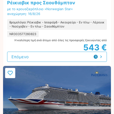
Ρέικιαβικ προς Σαουθάμπτον
με το κρουαζιερόπλοιο »Norwegian Star«
αναχώρηση: 16/8/26
δρομολόγιο: Ρέικιαβικ - Ισαφιόρδ - Ακουρεύρι - Εν πλω - Λέρουικ
- Νιούχαβεν - Εν πλω - Σαουθάμπτον
NR303577260823
Η καλύτερη τιμή ανά άτομο από όλες τις προσφορές ξεκινώντας από
543 €
Επόμενο
1
προσφορά