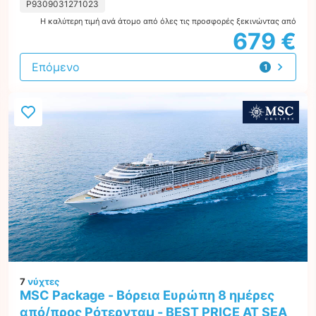
P9309031271023
Η καλύτερη τιμή ανά άτομο από όλες τις προσφορές ξεκινώντας από
679 €
Επόμενο
1
προσφορά
7
νύχτες
MSC Package - Βόρεια Ευρώπη 8 ημέρες
από/προς Ρότερνταμ - BEST PRICE AT SEA