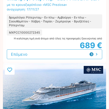
με το κρουαζιερόπλοιο »MSC Preziosa«
αναχώρηση: 17/11/27
δρομολόγιο: Ρότερνταμ - Εν πλω - Αμβούργο - Εν πλω -
Σαουθάμπτον - Χάβρη - Παρίσι - Ζεμπρούγκ - Βρυξέλλες -
Ρότερνταμ
MXPCC10000272345
Η καλύτερη τιμή ανά άτομο από όλες τις προσφορές ξεκινώντας από
689 €
Επόμενο
3
προτάσεις