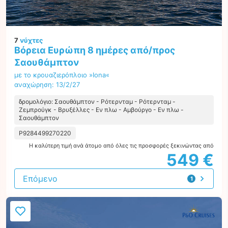
7
νύχτες
Βόρεια Ευρώπη 8 ημέρες από/προς
Σαουθάμπτον
με το κρουαζιερόπλοιο »Iona«
αναχώρηση: 13/2/27
δρομολόγιο: Σαουθάμπτον - Ρότερνταμ - Ρότερνταμ -
Ζεμπρούγκ - Βρυξέλλες - Εν πλω - Αμβούργο - Εν πλω -
Σαουθάμπτον
P9284499270220
Η καλύτερη τιμή ανά άτομο από όλες τις προσφορές ξεκινώντας από
549 €
Επόμενο
1
προσφορά