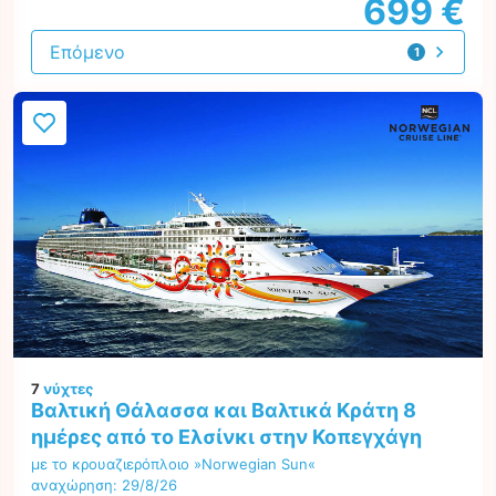
699 €
Επόμενο
1
προσφορά
7
νύχτες
Βαλτική Θάλασσα και Βαλτικά Κράτη 8
ημέρες από το Ελσίνκι στην Κοπεγχάγη
με το κρουαζιερόπλοιο »Norwegian Sun«
αναχώρηση: 29/8/26