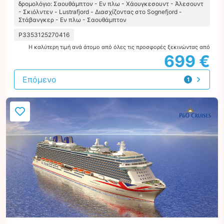
δρομολόγιο: Σαουθάμπτον - Εν πλω - Χάουγκεσουντ - Άλεσουντ
- Σκιόλντεν - Lustrafjord - Διασχίζοντας στο Sognefjord -
Στάβανγκερ - Εν πλω - Σαουθάμπτον
P3353125270416
Η καλύτερη τιμή ανά άτομο από όλες τις προσφορές ξεκινώντας από
699 €
Επόμενο
1
προσφορά