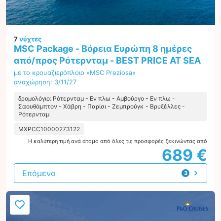
7
νύχτες
MSC Package - Βόρεια Ευρώπη 8 ημέρες
από/προς Ρότερνταμ - BEST PRICE AT SEA
με το κρουαζιερόπλοιο »MSC Preziosa«
αναχώρηση: 3/11/27
δρομολόγιο: Ρότερνταμ - Εν πλω - Αμβούργο - Εν πλω -
Σαουθάμπτον - Χάβρη - Παρίσι - Ζεμπρούγκ - Βρυξέλλες -
Ρότερνταμ
MXPCC10000273122
Η καλύτερη τιμή ανά άτομο από όλες τις προσφορές ξεκινώντας από
689 €
Επόμενο
3
προτάσεις