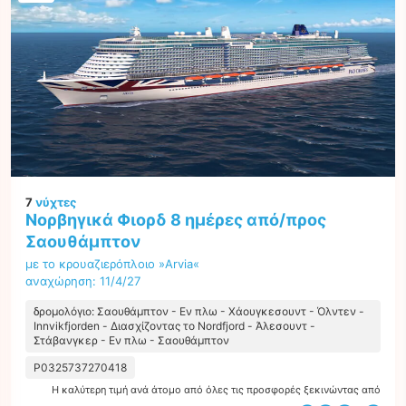
7
νύχτες
Νορβηγικά Φιορδ 8 ημέρες από/προς
Σαουθάμπτον
με το κρουαζιερόπλοιο »Arvia«
αναχώρηση: 11/4/27
δρομολόγιο: Σαουθάμπτον - Εν πλω - Χάουγκεσουντ - Όλντεν -
Innvikfjorden - Διασχίζοντας το Nordfjord - Άλεσουντ -
Στάβανγκερ - Εν πλω - Σαουθάμπτον
P0325737270418
Η καλύτερη τιμή ανά άτομο από όλες τις προσφορές ξεκινώντας από