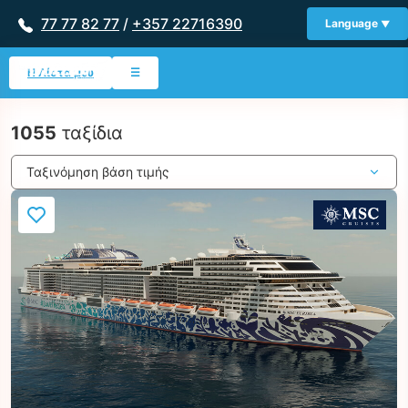
77 77 82 77
/
+357 22716390
Language
Η Λίστα μου
☰
1055
ταξίδια