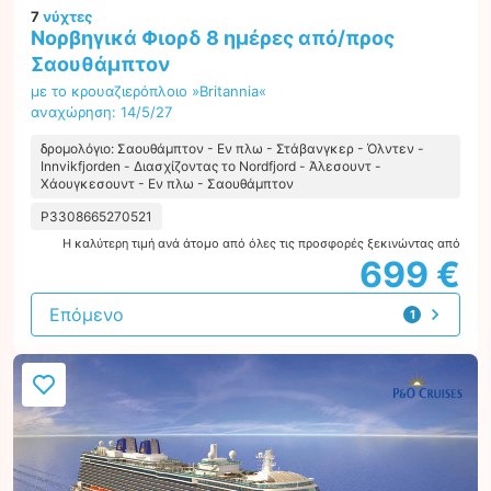
7
νύχτες
Νορβηγικά Φιορδ 8 ημέρες από/προς
Σαουθάμπτον
με το κρουαζιερόπλοιο »Britannia«
αναχώρηση: 14/5/27
δρομολόγιο: Σαουθάμπτον - Εν πλω - Στάβανγκερ - Όλντεν -
Innvikfjorden - Διασχίζοντας το Nordfjord - Άλεσουντ -
Χάουγκεσουντ - Εν πλω - Σαουθάμπτον
P3308665270521
Η καλύτερη τιμή ανά άτομο από όλες τις προσφορές ξεκινώντας από
699 €
Επόμενο
1
προσφορά