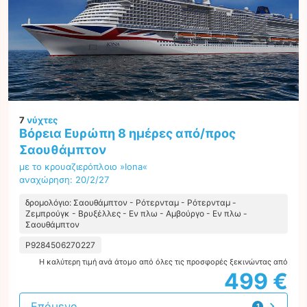
7
νύχτες
Βόρεια Ευρώπη 8 ημέρες από/προς
Σαουθάμπτον
με το κρουαζιερόπλοιο »Iona«
αναχώρηση: 20/2/27
δρομολόγιο: Σαουθάμπτον - Ρότερνταμ - Ρότερνταμ -
Ζεμπρούγκ - Βρυξέλλες - Εν πλω - Αμβούργο - Εν πλω -
Σαουθάμπτον
P9284506270227
Η καλύτερη τιμή ανά άτομο από όλες τις προσφορές ξεκινώντας από
499 €
Επόμενο
1