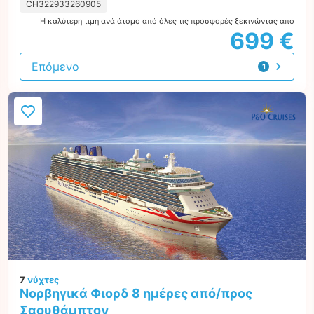
CH322933260905
Η καλύτερη τιμή ανά άτομο από όλες τις προσφορές ξεκινώντας από
699 €
Επόμενο
1
προσφορά
7
νύχτες
Νορβηγικά Φιορδ 8 ημέρες από/προς
Σαουθάμπτον