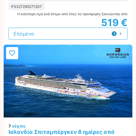
P3327295271207
Η καλύτερη τιμή ανά άτομο από όλες τις προσφορές ξεκινώντας από
519 €
Επόμενο
1
προσφορά
7
νύχτες
Ισλανδία Σπιτσμπέργκεν 8 ημέρες από