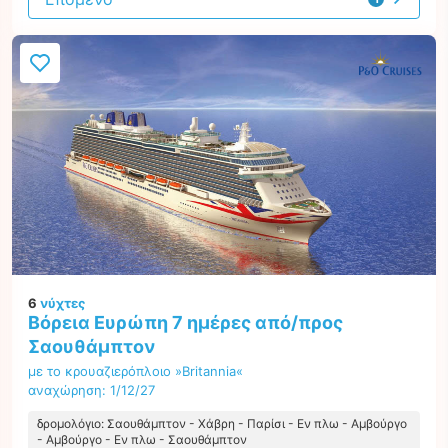
προσφορά
6
νύχτες
Βόρεια Ευρώπη 7 ημέρες από/προς
Σαουθάμπτον
με το κρουαζιερόπλοιο »Britannia«
αναχώρηση: 1/12/27
δρομολόγιο: Σαουθάμπτον - Χάβρη - Παρίσι - Εν πλω - Αμβούργο
- Αμβούργο - Εν πλω - Σαουθάμπτον