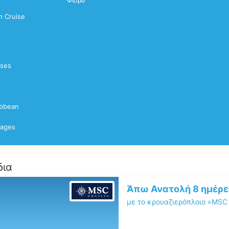
Φιορδ
 Cruise
ises
ibbean
yages
δια
Άπω Ανατολή 8 ημέρε
με το κρουαζιερόπλοιο »MSC 