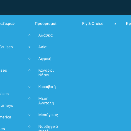
υαζιέρας
Προορισμοί
Fly & Cruise
Κρ
Αλάσκα
Από Πειραιά
Cruises
Ασία
Μεσόγειος
Αφρική
Νορβηγικά
Φιόρδ
ises
Κανάριοι
Νήσοι
Καραϊβική
uises
Μέση
Ανατολή
ourneys
Μεσόγειος
merica
Νορβηγικά
ses