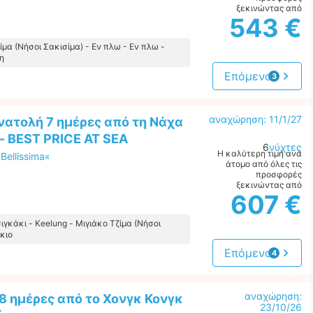
ξεκινώντας από
543 €
ίμα (Νήσοι Σακισίμα) - Εν πλω - Εν πλω -
η
Επόμενο
3
προτάσεις
αναχώρηση: 11/1/27
νατολή 7 ημέρες από τη Νάχα
 - BEST PRICE AT SEA
6
νύχτες
Η καλύτερη τιμή ανά
Bellissima«
άτομο από όλες τις
προσφορές
ξεκινώντας από
607 €
ιγκάκι - Keelung - Μιγιάκο Τζίμα (Νήσοι
όκιο
Επόμενο
4
προτάσεις
αναχώρηση:
8 ημέρες από το Χονγκ Κονγκ
23/10/26