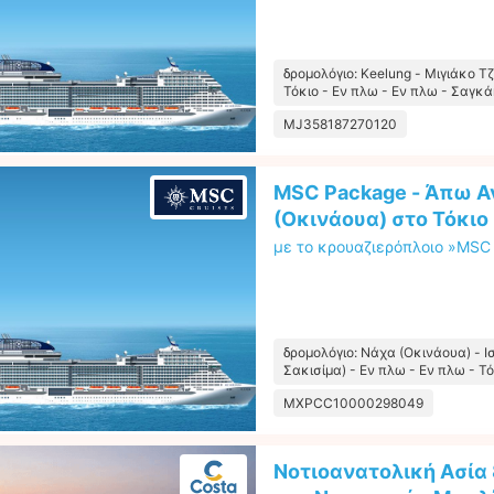
δρομολόγιο: Keelung - Μιγιάκο Τζ
Τόκιο - Εν πλω - Εν πλω - Σαγκά
MJ358187270120
MSC Package - Άπω Α
(Οκινάουα) στο Τόκιο
με το κρουαζιερόπλοιο »MSC 
δρομολόγιο: Νάχα (Οκινάουα) - Ισ
Σακισίμα) - Εν πλω - Εν πλω - Τ
MXPCC10000298049
Νοτιοανατολική Ασία 