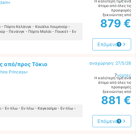
Η καλύτερη τιμή ανά
rdam«
άτομο από όλες τις
προσφορές
ξεκινώντας από
879 €
ω - Πόρτο Κελάνγκ - Κουάλα Λουμπούρ -
ύρ - Πενάνγκ - Πόρτο Μαλάι - Πουκέτ - Εν
Επόμενο
1
προσφορά
αναχώρηση: 27/5/28
ς από/προς Τόκιο
ire Princess«
7
νύχτες
Η καλύτερη τιμή ανά
άτομο από όλες τις
προσφορές
ξεκινώντας από
881 €
ι - Εν πλω - Εν πλω - Καγκοσίμα - Εν πλω -
Επόμενο
1
προσφορά