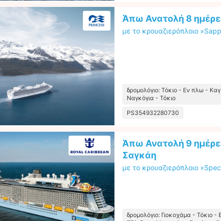
Άπω Ανατολή 8 ημέρε
με το κρουαζιερόπλοιο »Sapph
δρομολόγιο: Τόκιο - Εν πλω - Καγ
Ναγκόγια - Τόκιο
PS354932280730
Άπω Ανατολή 9 ημέρες
Σαγκάη
με το κρουαζιερόπλοιο »Spec
δρομολόγιο: Γιοκοχάμα - Τόκιο - 