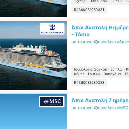
Τζέτζου - Μπουσάν - Εν πλω - 
R4360089280331
Άπω Ανατολή 9 ημέρε
- Τόκιο
με το κρουαζιερόπλοιο »Spec
δρομολόγιο: Σαγκάη - Εν πλω - 
Κόμπε - Εν πλω - Γιοκοχάμα - Τό
R4360088280323
Άπω Ανατολή 7 ημέρες
με το κρουαζιερόπλοιο »MSC 