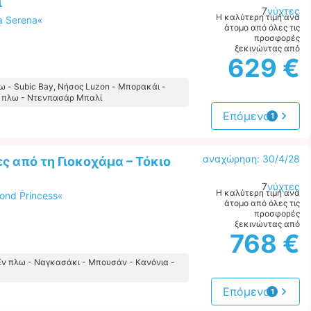
ί
7
νύχτες
Η καλύτερη τιμή ανά
a Serena«
άτομο από όλες τις
προσφορές
ξεκινώντας από
629 €
ω - Subic Bay, Νήσος Luzon - Μπορακάι -
ν πλω - Ντενπασάρ Μπαλί
Επόμενο
1
προσφορά
αναχώρηση: 30/4/28
ς από τη Γιοκοχάμα – Τόκιο
7
νύχτες
Η καλύτερη τιμή ανά
ond Princess«
άτομο από όλες τις
προσφορές
ξεκινώντας από
768 €
 Εν πλω - Ναγκασάκι - Μπουσάν - Κανόνια -
Επόμενο
1
προσφορά