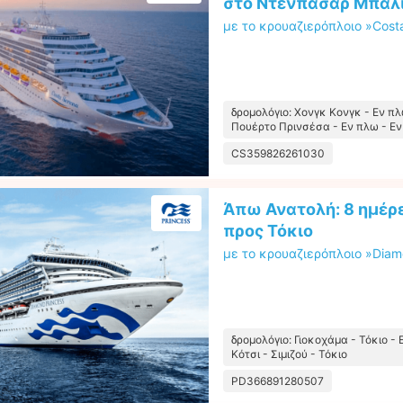
στο Ντενπασάρ Μπαλ
με το κρουαζιερόπλοιο »Cost
δρομολόγιο: Χονγκ Κονγκ - Εν πλ
Πουέρτο Πρινσέσα - Εν πλω - Ε
CS359826261030
Άπω Ανατολή: 8 ημέρε
προς Τόκιο
με το κρουαζιερόπλοιο »Diam
δρομολόγιο: Γιοκοχάμα - Τόκιο -
Κότσι - Σιμιζού - Τόκιο
PD366891280507