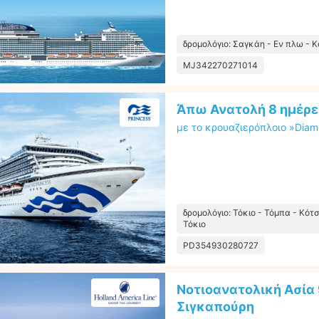
δρομολόγιο: Σαγκάη - Εν πλω - Κ
MJ342270271014
Άπω Ανατολή 8 ημέρε
με το κρουαζιερόπλοιο »Diam
δρομολόγιο: Τόκιο - Τόμπα - Κότσ
Τόκιο
PD354930280727
Νοτιοανατολική Ασία 
Σιγκαπούρη