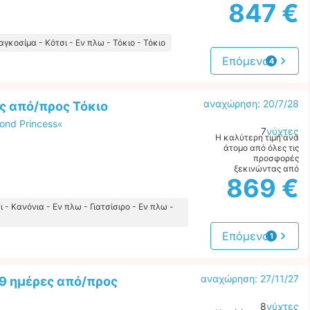
847 €
αγκοσίμα - Κότσι - Εν πλω - Τόκιο - Τόκιο
Επόμενο
4
προτάσεις
αναχώρηση: 20/7/28
ς από/προς Τόκιο
ond Princess«
7
νύχτες
Η καλύτερη τιμή ανά
άτομο από όλες τις
προσφορές
ξεκινώντας από
869 €
ι - Κανόνια - Εν πλω - Γιατσίσιρο - Εν πλω -
Επόμενο
1
προσφορά
αναχώρηση: 27/11/27
9 ημέρες από/προς
8
νύχτες