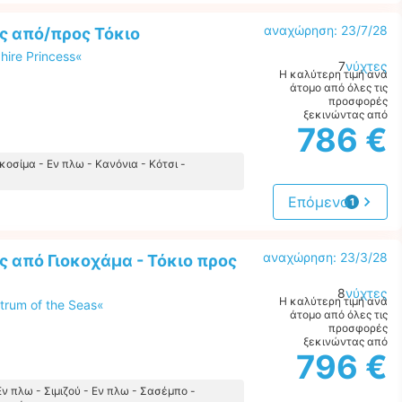
αναχώρηση: 23/7/28
ς από/προς Τόκιο
ire Princess«
7
νύχτες
Η καλύτερη τιμή ανά
άτομο από όλες τις
προσφορές
ξεκινώντας από
786 €
κοσίμα - Εν πλω - Κανόνια - Κότσι -
Επόμενο
1
προσφορά
αναχώρηση: 23/3/28
 από Γιοκοχάμα - Τόκιο προς
8
νύχτες
Η καλύτερη τιμή ανά
trum of the Seas«
άτομο από όλες τις
προσφορές
ξεκινώντας από
796 €
Εν πλω - Σιμιζού - Εν πλω - Σασέμπο -