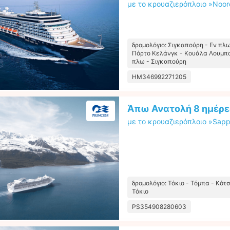
με το κρουαζιερόπλοιο »Noo
δρομολόγιο: Σιγκαπούρη - Εν πλ
Πόρτο Κελάνγκ - Κουάλα Λουμπο
πλω - Σιγκαπούρη
HM346992271205
Άπω Ανατολή 8 ημέρε
με το κρουαζιερόπλοιο »Sapph
δρομολόγιο: Τόκιο - Τόμπα - Κότσ
Τόκιο
PS354908280603