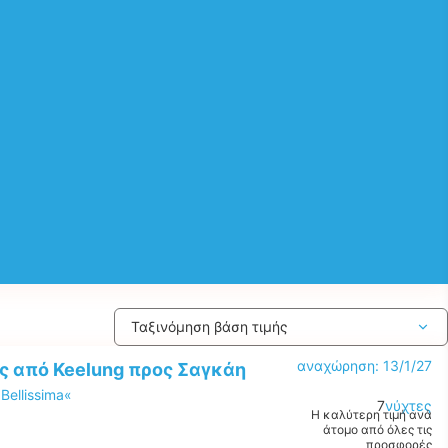
αναχώρηση: 13/1/27
ς από Keelung προς Σαγκάη
Bellissima«
7
νύχτες
Η καλύτερη τιμή ανά
άτομο από όλες τις
προσφορές