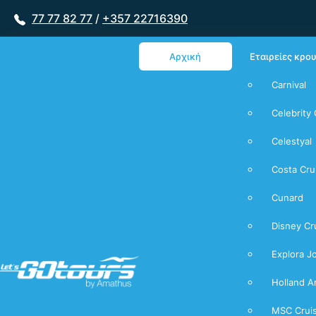
77 77 82 77
/
+357 22716390
Αρχική
Εταιρείες κρο
Carnival
Celebrity 
Celestyal
Costa Cru
Cunard
Disney Cr
Explora J
Holland A
MSC Crui