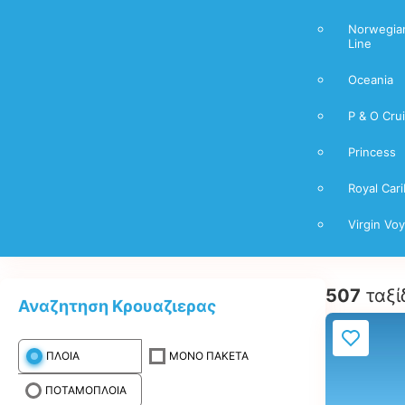
Norwegian
Line
Oceania
P & O Cru
Princess
Royal Car
Virgin Vo
507
ταξί
Αναζητηση Κρουαζιερας
ΠΛΟΙΑ
ΜΟΝΟ ΠΑΚΕΤΑ
ΠΟΤΑΜΟΠΛΟΙΑ