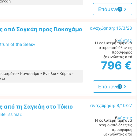
Σαγκάη
Επόμενο
1
προσφορά
αναχώρηση: 15/3/28
ς από Σαγκάη προς Γιοκοχάμα
8
νύχτες
Η καλύτερη τιμή ανά
trum of the Seas«
άτομο από όλες τις
προσφορές
ξεκινώντας από
796 €
Κουμαμότο - Καγκοσίμα - Εν πλω - Κόμπε -
κιο
Επόμενο
1
προσφορά
αναχώρηση: 8/10/27
 από τη Σαγκάη στο Τόκιο
Bellissima«
6
νύχτες
Η καλύτερη τιμή ανά
άτομο από όλες τις
προσφορές
ξεκινώντας από