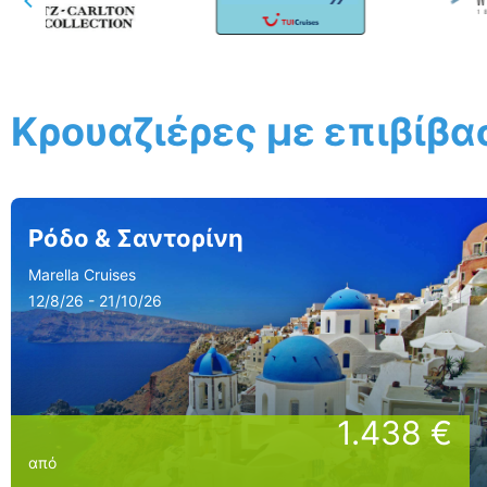
Κρουαζιέρες με επιβίβ
Ρόδο & Σαντορίνη
Marella Cruises
12/8/26 - 21/10/26
1.438 €
από