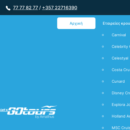
77 77 82 77
/
+357 22716390
Αρχική
Εταιρείες κρο
Carnival
Celebrity 
Celestyal
Costa Cru
Cunard
Disney Cr
Explora J
Holland A
MSC Crui