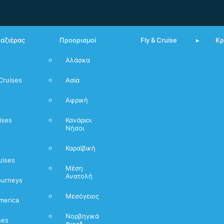
υαζιέρας
Προορισμοί
Fly & Cruise
Κρ
Αλάσκα
Από Πειραιά
Cruises
Ασία
Μεσόγειος
Αφρική
Νορβηγικά
Φιόρδ
ises
Κανάριοι
Νήσοι
Καραϊβική
uises
Μέση
Ανατολή
ourneys
Μεσόγειος
merica
Νορβηγικά
ses