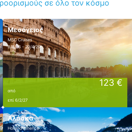
προορισμούς σε όλο τον κόσμο
Μεσόγειος
MSC Cruises
8/8/26 - 29/4/29
123 €
από
επί 6/2/27
Αλάσκα
Holland America