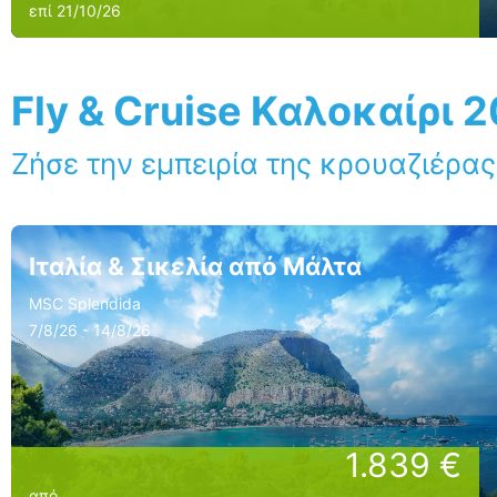
επί 21/10/26
Fly & Cruise Καλοκαίρι 
Ζήσε την εμπειρία της κρουαζιέρας
Ιταλία & Σικελία από Μάλτα
MSC Splendida
7/8/26 - 14/8/26
1.839 €
από