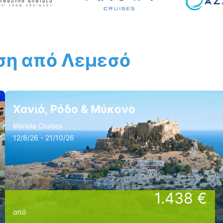
αση από Λεμεσό
Χανιά, Ρόδο & Μύκονο
Marella Cruises
12/8/26 - 21/10/26
1.438 €
από