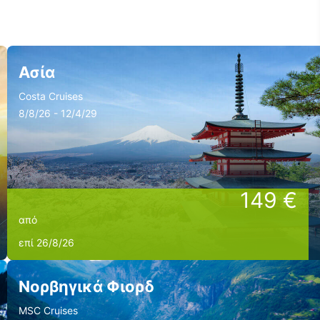
Ασία
Costa Cruises
8/8/26 - 12/4/29
149 €
από
επί 26/8/26
Νορβηγικά Φιορδ
MSC Cruises