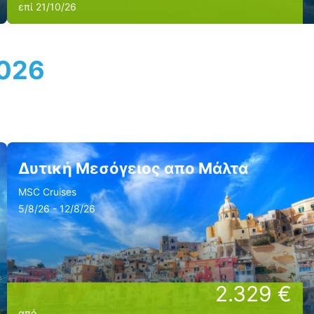
επί 21/10/26
2026
Δυτική Μεσόγειος απο Μάλτα
MSC Cruises
5/8/26 - 12/8/26
2.329 €
από