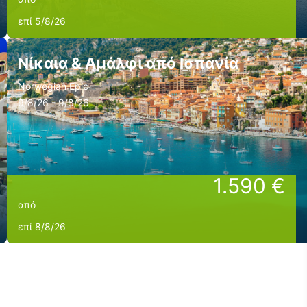
επί 5/8/26
Νίκαια & Αμάλφι από Ισπανία
Norwegian Epic
9/8/26 - 9/8/26
1.590 €
από
επί 8/8/26