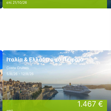
επί 21/10/26
Ιταλία & Ελλάδα από Πειραιά
Costa Cruises
5/8/26 - 12/8/26
1.467 €
από