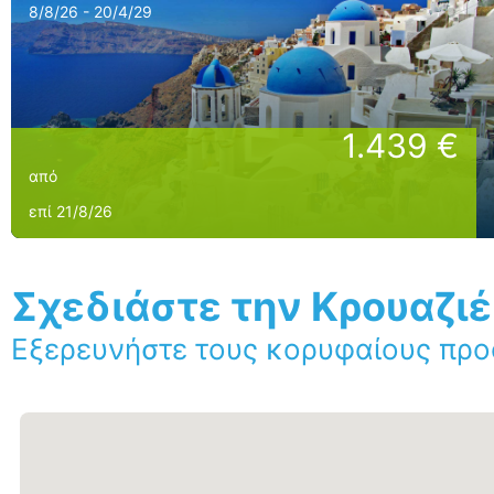
8/8/26 - 20/4/29
1.439 €
από
επί 21/8/26
Σχεδιάστε την Κρουαζι
Εξερευνήστε τους κορυφαίους προ