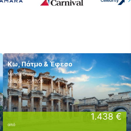
Κω, Πάτμο & Έφεσο
Marella Cruises
12/8/26 - 21/10/26
1.438 €
από