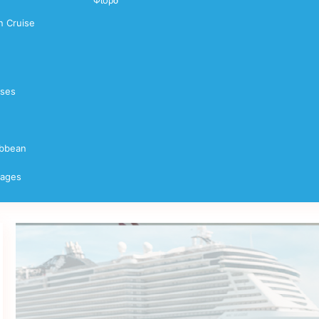
Φιορδ
 Cruise
ises
ibbean
yages